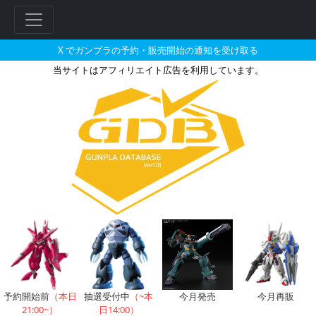
X でガンプラの予約・販売開始の通知を受け取る
当サイトはアフィリエイト広告を利用しています。
キュベレイパピヨンのガンプラの
フ
リ
ー
ワ
ー
ド
検
索
予約開始前
（本日
抽選受付中
（~本
今月発売
今月再販
21:00~）
日14:00）