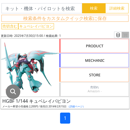
グ
レ
検索条件をカスタムクイック検索に保存
ー
ド
売切含む
キュベレイパピヨン
更新日時: 2025年7月30日15:00 / 検索結果: 1
PRODUCT
ス
ケ
MECHANIC
ー
ル
STORE
売切れ
Amazon -
成
HGBF 1/144 キュベレイパピヨン
形
メーカー希望小売価格 2,200円 / 発売日 2014年2月15日
（詳細ページ）
色
1