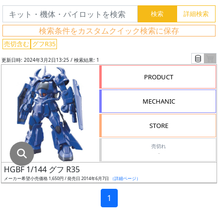
グ
レ
検索条件をカスタムクイック検索に保存
ー
ド
売切含む
グフR35
更新日時: 2024年3月2日13:25 / 検索結果: 1
PRODUCT
ス
ケ
MECHANIC
ー
ル
STORE
売切れ
-
成
HGBF 1/144 グフ R35
形
メーカー希望小売価格 1,650円 / 発売日 2014年6月7日
（詳細ページ）
色
1