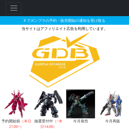
X でガンプラの予約・販売開始の通知を受け取る
当サイトはアフィリエイト広告を利用しています。
グフR35のガンプラの販売・再販
フ
リ
ー
ワ
ー
ド
検
索
予約開始前
（本日
抽選受付中
（~本
今月発売
今月再販
21:00~）
日14:00）