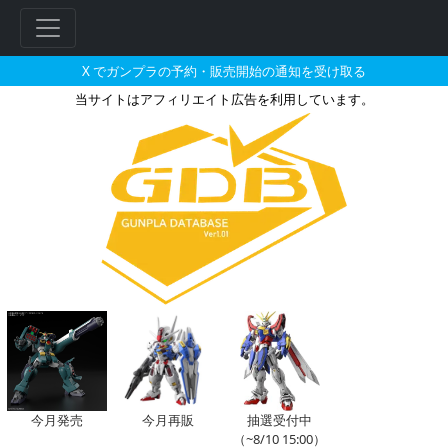
X でガンプラの予約・販売開始の通知を受け取る
当サイトはアフィリエイト広告を利用しています。
ガンダムフェニーチェリベルタの
フ
リ
ー
ワ
ー
ド
検
索
今月発売
今月再販
抽選受付中
（~8/10 15:00）