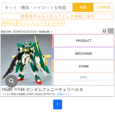
グ
レ
検索条件をカスタムクイック検索に保存
ー
ド
売切含む
ガンダムフェニーチェリベルタ
更新日時: 2024年3月2日13:25 / 検索結果: 1
PRODUCT
ス
ケ
MECHANIC
ー
ル
STORE
売切れ
プレミアムバンダイ -
成
HGBF 1/144 ガンダムフェニーチェリベルタ
形
メーカー希望小売価格 2,200円 / 発売日 2017年11月
（詳細ページ）
色
1