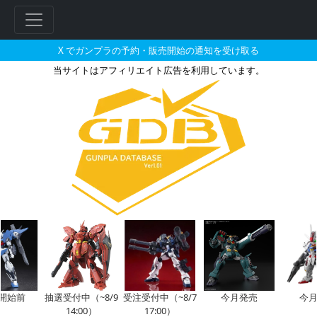
X でガンプラの予約・販売開始の通知を受け取る
当サイトはアフィリエイト広告を利用しています。
カオスガンダムのガンプラの販売
フ
リ
ー
ワ
ー
ド
開始前
抽選受付中（~8/9
受注受付中（~8/7
今月発売
今月
検
14:00）
17:00）