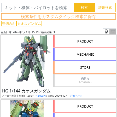
索
検索条件をカスタムクイック検索に保存
売切含む
カオスガンダム
グ
レ
更新日時: 2026年6月11日15:19 / 検索結果: 3
ー
PRODUCT
ド
MECHANIC
ス
STORE
ケ
ー
売切れ
Amazon -
ル
HG 1/144 カオスガンダム
メーカー希望小売価格 1,650円
→ 2,090円
/ 発売日 2004年12月
（詳細ページ）
PRODUCT
成
形