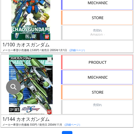
色
MECHANIC
STORE
シ
売切れ
Amazon -
リ
ー
1/100 カオスガンダム
ズ・
メーカー希望小売価格 2,530円 / 発売日 2005年1月1日
（詳細ページ）
タ
PRODUCT
イ
ト
MECHANIC
ル
STORE
状
売切れ
-
況
1/144 カオスガンダム
売
メーカー希望小売価格 550円 / 発売日 2004年11月
（詳細ページ）
切