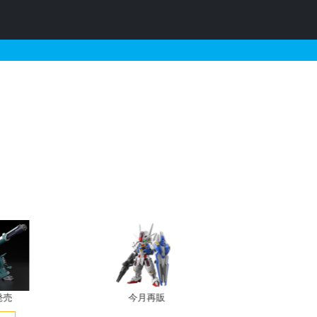
ルダーのために-
発売
今月再販