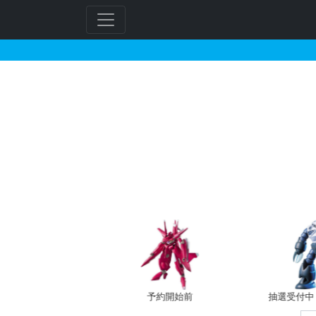
GunplaDatabase
フ
リ
ー
ワ
ー
ド
検
索
バン新規予約
予約開始前
抽選受付中（~