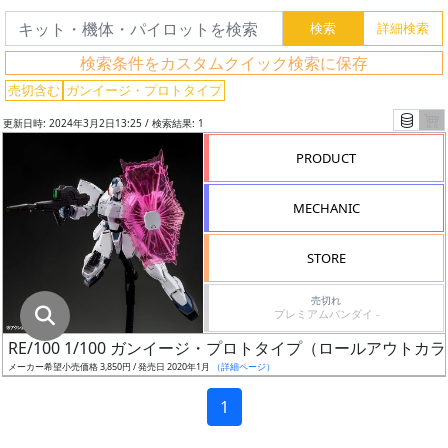
グ
レ
検索条件をカスタムクイック検索に保存
ー
ド
売切含む
ガンイージ・プロトタイプ
更新日時: 2024年3月2日13:25 / 検索結果: 1
PRODUCT
ス
ケ
MECHANIC
ー
ル
STORE
売切れ
プレミアムバンダイ -
成
RE/100 1/100 ガンイージ・プロトタイプ（ロールアウトカ
形
メーカー希望小売価格 3,850円 / 発売日 2020年1月
（詳細ページ）
色
1