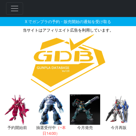
X でガンプラの予約・販売開始の通知を受け取る
当サイトはアフィリエイト広告を利用しています。
ガンイージ・プロトタイプのガン
フ
リ
ー
ワ
ー
ド
検
索
予約開始前
抽選受付中
（~本
今月発売
今月再販
日14:00）