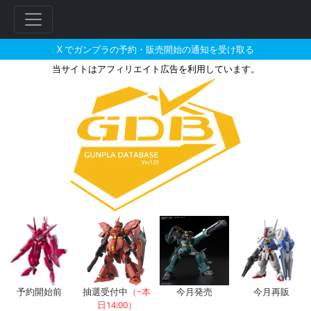
X でガンプラの予約・販売開始の通知を受け取る
当サイトはアフィリエイト広告を利用しています。
クロスボーン・ガンダムX2改の
フ
リ
ー
ワ
ー
ド
検
索
予約開始前
抽選受付中
（~本
今月発売
今月再販
日14:00）