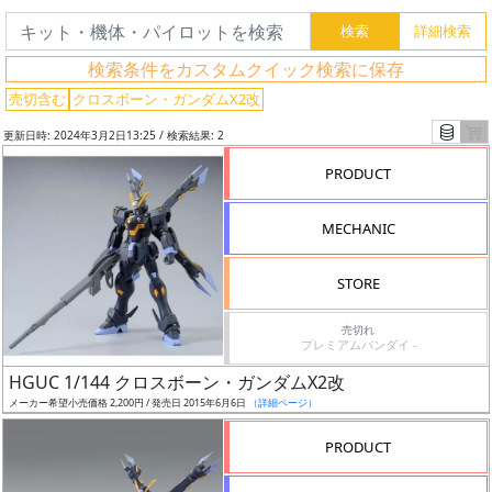
グ
検索条件をカスタムクイック検索に保存
レ
売切含む
クロスボーン・ガンダムX2改
ー
更新日時: 2024年3月2日13:25 / 検索結果: 2
ド
PRODUCT
MECHANIC
ス
ケ
STORE
ー
ル
売切れ
プレミアムバンダイ -
HGUC 1/144 クロスボーン・ガンダムX2改
メーカー希望小売価格 2,200円 / 発売日 2015年6月6日
（詳細ページ）
成
形
PRODUCT
色