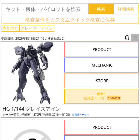
グ
検索条件をカスタムクイック検索に保存
レ
売切含む
グレイズ・アイン
ー
更新日時: 2026年8月6日21:46 / 検索結果: 2
ド
PRODUCT
MECHANIC
ス
ケ
STORE
ー
ル
販売中
駿河屋 1,590円
15%Off
HG 1/144 グレイズアイン
メーカー希望小売価格 1,870円 / 発売日 2016年4月9日
（詳細ページ）
成
形
PRODUCT
色