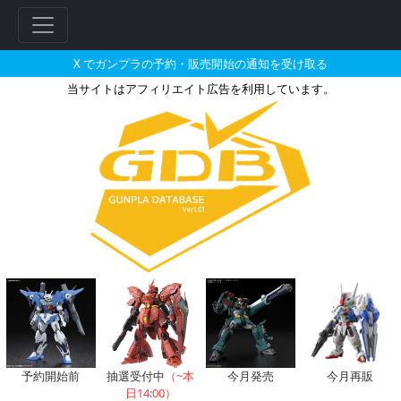
X でガンプラの予約・販売開始の通知を受け取る
当サイトはアフィリエイト広告を利用しています。
グレイズ・アインのガンプラの販
フ
リ
ー
ワ
ー
ド
検
索
予約開始前
抽選受付中
（~本
今月発売
今月再販
日14:00）