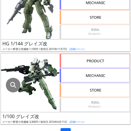
色
MECHANIC
STORE
シ
売切れ
Amazon -
リ
ー
HG 1/144 グレイズ改
ズ・
メーカー希望小売価格 1,100円 / 発売日 2015年11月7日
（詳細ページ）
タ
PRODUCT
イ
ト
MECHANIC
ル
STORE
状
売切れ
Amazon -
況
1/100 グレイズ改
売
メーカー希望小売価格 3,300円 / 発売日 2016年6月11日
（詳細ページ）
切