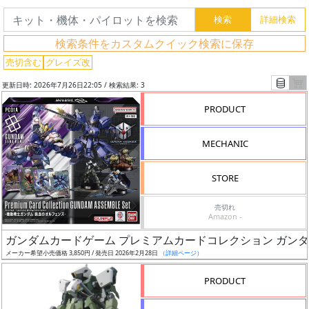
索
検索条件をカスタムクイック検索に保存
売切含む
グレイズ改
グ
レ
更新日時: 2026年7月26日22:05 / 検索結果: 3
ー
PRODUCT
ド
MECHANIC
ス
STORE
ケ
ー
売切れ
Amazon -
ル
ガンダムカードゲーム プレミアムカードコレクション ガンダムア
メーカー希望小売価格 3,850円 / 発売日 2026年2月28日
（詳細ページ）
PRODUCT
成
形