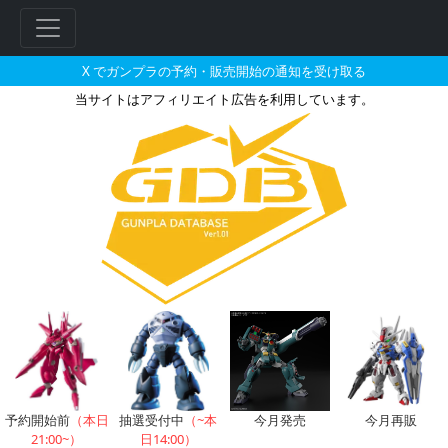
X でガンプラの予約・販売開始の通知を受け取る
当サイトはアフィリエイト広告を利用しています。
ガンダム・バルバトスのガンプラ
フ
リ
ー
ワ
ー
ド
予約開始前
（本日
抽選受付中
（~本
今月発売
今月再販
検
21:00~）
日14:00）