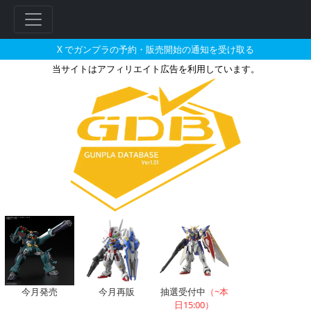
X でガンプラの予約・販売開始の通知を受け取る
当サイトはアフィリエイト広告を利用しています。
ユーゴーのガンプラの販売・再販
フ
リ
ー
ワ
ー
ド
検
索
今月発売
今月再販
抽選受付中
（~本
日15:00）