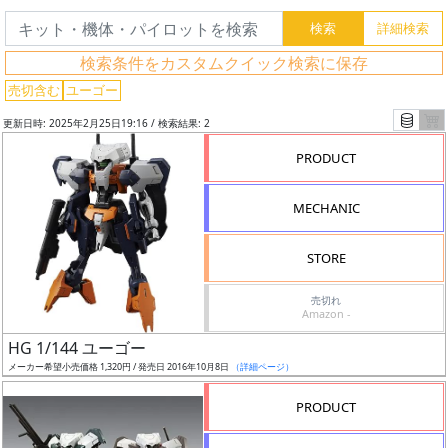
グ
検索条件をカスタムクイック検索に保存
レ
売切含む
ユーゴー
ー
更新日時: 2025年2月25日19:16 / 検索結果: 2
ド
PRODUCT
MECHANIC
ス
ケ
STORE
ー
ル
売切れ
Amazon -
HG 1/144 ユーゴー
メーカー希望小売価格 1,320円 / 発売日 2016年10月8日
（詳細ページ）
成
形
PRODUCT
色