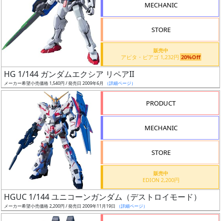
MECHANIC
STORE
販売中
割
アピタ・ピアゴ 1,232円
20%Off
引
HG 1/144 ガンダムエクシア リペアII
メーカー希望小売価格 1,540円 / 発売日 2009年6月
（詳細ページ）
PRODUCT
販
路
MECHANIC
STORE
店
販売中
舗
EDION 2,200円
HGUC 1/144 ユニコーンガンダム（デストロイモード）
メーカー希望小売価格 2,200円 / 発売日 2009年11月19日
（詳細ページ）