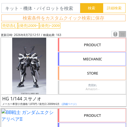
検索条件をカスタムクイック検索に保存
売切含む
(発売)2009~
(発売)~2009
更新日時: 2026年8月7日12:51 / 検索結果: 163
PRODUCT
MECHANIC
STORE
売切れ
Amazon -
フ
HG 1/144 スサノオ
リ
メーカー希望小売価格 1,870円 / 発売日 2009年6月
（詳細ページ）
ー
ワ
PRODUCT
ー
ド