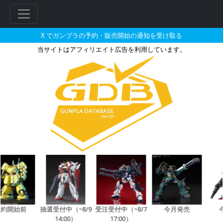
X でガンプラの予約・販売開始の通知を受け取る
当サイトはアフィリエイト広告を利用しています。
2009年に販売される販売・再販
開始前
抽選受付中（~8/9
受注受付中（~8/7
今月発売
今月
14:00）
17:00）