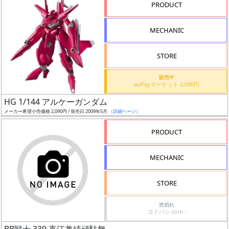
PRODUCT
形
色
MECHANIC
STORE
シ
販売中
リ
auPayマーケット 2,090円
ー
HG 1/144 アルケーガンダム
ズ・
メーカー希望小売価格 2,090円 / 発売日 2009年5月
（詳細ページ）
タ
イ
PRODUCT
ト
ル
MECHANIC
STORE
状
売切れ
況
ヨドバシ.com -