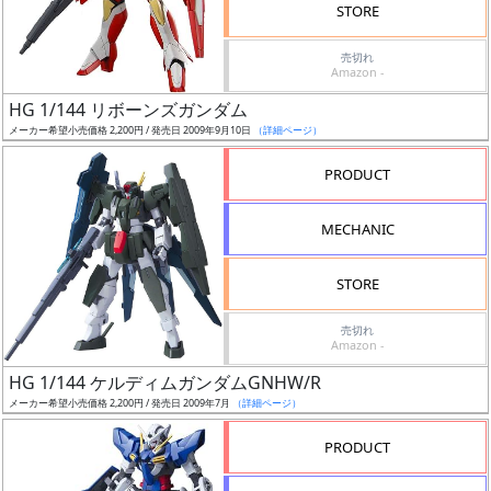
価
STORE
格
売切れ
改
Amazon -
定
HG 1/144 リボーンズガンダム
予
メーカー希望小売価格 2,200円 / 発売日 2009年9月10日
（詳細ページ）
定
PRODUCT
発
売
MECHANIC
時
期
STORE
売切れ
Amazon -
HG 1/144 ケルディムガンダムGNHW/R
メーカー希望小売価格 2,200円 / 発売日 2009年7月
（詳細ページ）
再
販
PRODUCT
月