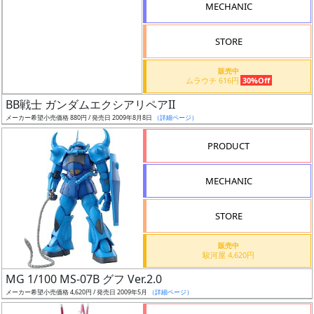
MECHANIC
検
索
STORE
販売中
ムラウチ 616円
30%Off
グ
BB戦士 ガンダムエクシアリペアII
レ
メーカー希望小売価格 880円 / 発売日 2009年8月8日
（詳細ページ）
ー
ド
PRODUCT
MECHANIC
ス
STORE
ケ
ー
販売中
ル
駿河屋 4,620円
MG 1/100 MS-07B グフ Ver.2.0
メーカー希望小売価格 4,620円 / 発売日 2009年5月
（詳細ページ）
成