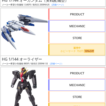
HG 1/144 オーガンダム（実戦配備型）
ア
メーカー希望小売価格 1,540円 / 発売日 2009年6月
（詳細ページ）
ー
PRODUCT
ト
イ
MECHANIC
ラ
ス
STORE
ト
レ
販売中
ー
ホビーサーチ 792円
10%Off
タ
HG 1/144 オーライザー
ー
メーカー希望小売価格 880円 / 発売日 2009年1月
（詳細ページ）
PRODUCT
付
MECHANIC
属
品
STORE
（β）