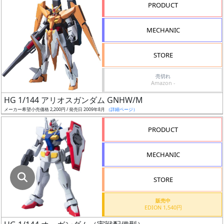
指
PRODUCT
定
し
MECHANIC
た
店
STORE
舗
が
売切れ
Amazon -
最
HG 1/144 アリオスガンダム GNHW/M
安
メーカー希望小売価格 2,200円 / 発売日 2009年8月
（詳細ページ）
値
の
PRODUCT
み
表
MECHANIC
示
STORE
ボ
ッ
販売中
EDION 1,540円
ク
ス