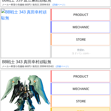
BB戦士 339 直江兼続頑駄無
売
メーカー希望小売価格 660円 / 発売日 2009年8月
（詳細ページ）
切
含
PRODUCT
む
MECHANIC
開
始
STORE
前
売切れ
ヨドバシ.com -
抽
BB戦士 343 真田幸村頑駄無
選
メーカー希望小売価格 660円 / 発売日 2009年9月4日
（詳細ページ）
中
PRODUCT
在
庫
MECHANIC
復
活
STORE
近