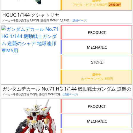
販売中
アピタ・ピアゴ 3,960円
25%Off
日
発
HGUC 1/144 クシャトリヤ
売
メーカー希望小売価格 5,280円 / 発売日 2009年10月15日
（詳細ページ）
PRODUCT
Web
プッ
MECHANIC
シュ
通知
STORE
対象
販売中
ギ
ホビーケンビル 550円
ャ
ガンダムデカール No.71 HG 1/144 機動戦士ガンダム 逆
ラ
メーカー希望小売価格 550円 / 発売日 2009年7月
（詳細ページ）
リ
PRODUCT
ー
あ
り
MECHANIC