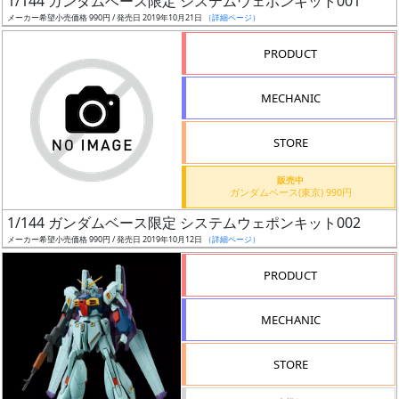
1/144 ガンダムベース限定 システムウェポンキット001
ア
メーカー希望小売価格 990円 / 発売日 2019年10月21日
（詳細ページ）
ー
PRODUCT
ト
イ
MECHANIC
ラ
ス
STORE
ト
レ
販売中
ー
ガンダムベース(東京) 990円
タ
1/144 ガンダムベース限定 システムウェポンキット002
ー
メーカー希望小売価格 990円 / 発売日 2019年10月12日
（詳細ページ）
PRODUCT
付
MECHANIC
属
品
STORE
（β）