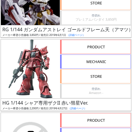
価
STORE
格
売切れ
改
プレミアムバンダイ 3,850円
定
RG 1/144 ガンダムアストレイ ゴールドフレーム天（アマツ
予
メーカー希望小売価格 3,850円 / 発売日 2019年6月1日
（詳細ページ）
定
PRODUCT
発
売
MECHANIC
時
期
STORE
売切れ
Amazon -
HG 1/144 シャア専用ザクII 赤い彗星Ver.
メーカー希望小売価格 2,200円 / 発売日 2019年4月27日
（詳細ページ）
再
販
PRODUCT
月