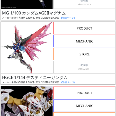
売切れ
Amazon -
日
発
MG 1/100 ガンダムAGEIIマグナム
売
メーカー希望小売価格 6,490円 / 発売日 2019年3月27日
（詳細ページ）
PRODUCT
Web
プッ
MECHANIC
シュ
通知
STORE
対象
売切れ
ギ
Amazon -
ャ
HGCE 1/144 デスティニーガンダム
ラ
メーカー希望小売価格 2,640円 / 発売日 2019年5月31日
（詳細ページ）
リ
PRODUCT
ー
あ
り
MECHANIC