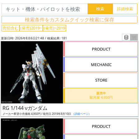
検索条件をカスタムクイック検索に保存
売切含む
(発売)2019~
(発売)~2019
更新日時: 2026年8月6日21:48 / 検索結果: 181
PRODUCT
MECHANIC
STORE
販売中
駿河屋 4,950円
フ
RG 1/144 νガンダム
リ
メーカー希望小売価格 4,950円 / 発売日 2019年8月10日
（詳細ページ）
ー
ワ
PRODUCT
ー
ド