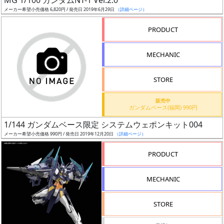
MG 1/100 ガンダムNT-1 Ver.2.0
売
メーカー希望小売価格 6,820円 / 発売日 2019年6月29日
（詳細ページ）
切
含
PRODUCT
む
MECHANIC
開
始
STORE
前
販売中
ガンダムベース(福岡) 990円
抽
1/144 ガンダムベース限定 システムウェポンキット004
選
メーカー希望小売価格 990円 / 発売日 2019年12月20日
（詳細ページ）
中
PRODUCT
在
庫
MECHANIC
復
活
STORE
近