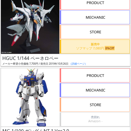
PRODUCT
形
色
MECHANIC
STORE
シ
販売中
リ
ソフマップ 7,080円
8%Off
ー
HGUC 1/144 ペーネロペー
ズ・
メーカー希望小売価格 7,700円 / 発売日 2019年10月26日
（詳細ページ）
タ
イ
PRODUCT
ト
ル
MECHANIC
STORE
状
売切れ
況
Amazon -