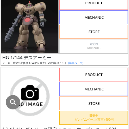
指
PRODUCT
定
し
MECHANIC
た
店
STORE
舗
が
売切れ
Amazon -
最
HG 1/144 デスアーミー
安
メーカー希望小売価格 1,540円 / 発売日 2019年11月9日
（詳細ページ）
値
の
PRODUCT
み
表
MECHANIC
示
STORE
ボ
ッ
販売中
ガンダムベース(東京) 990円
ク
ス