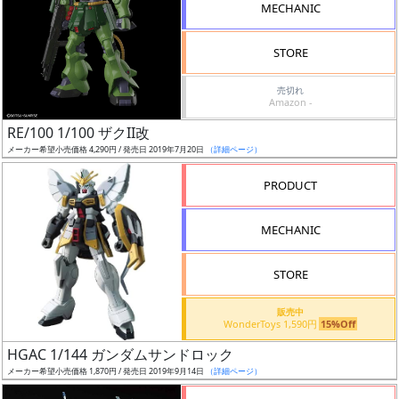
MECHANIC
検
索
STORE
売切れ
Amazon -
グ
RE/100 1/100 ザクII改
レ
メーカー希望小売価格 4,290円 / 発売日 2019年7月20日
（詳細ページ）
ー
ド
PRODUCT
MECHANIC
ス
STORE
ケ
ー
販売中
ル
WonderToys 1,590円
15%Off
HGAC 1/144 ガンダムサンドロック
メーカー希望小売価格 1,870円 / 発売日 2019年9月14日
（詳細ページ）
成