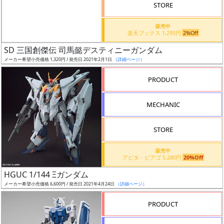
価
STORE
格
販売中
改
楽天ブックス 1,295円
2%Off
定
SD 三国創傑伝 司馬懿デスティニーガンダム
予
メーカー希望小売価格 1,320円 / 発売日 2021年2月1日
（詳細ページ）
定
PRODUCT
発
売
MECHANIC
時
期
STORE
販売中
アピタ・ピアゴ 5,280円
20%Off
HGUC 1/144 Ξガンダム
メーカー希望小売価格 6,600円 / 発売日 2021年4月24日
（詳細ページ）
再
販
PRODUCT
月