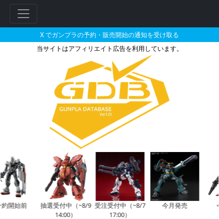
X でガンプラの予約・販売開始の通知を受け取る
当サイトはアフィリエイト広告を利用しています。
2021年に販売される販売・再販
開始前
抽選受付中（~8/9
受注受付中（~8/7
今月発売
今月
14:00）
17:00）