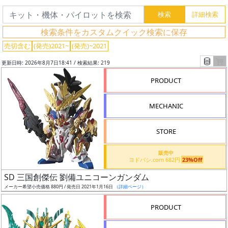
検索条件をカスタムクイック検索に保存
売切含む
(発売)2021~
(発売)~2021
更新日時: 2026年8月7日18:41 / 検索結果: 219
PRODUCT
MECHANIC
STORE
販売中
ヨドバシ.com 682円
23%Off
フ
SD 三国創傑伝 劉備ユニコーンガンダム
リ
メーカー希望小売価格 880円 / 発売日 2021年1月16日
（詳細ページ）
ー
ワ
PRODUCT
ー
ド