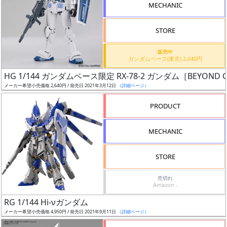
MECHANIC
STORE
販売中
割
ガンダムベース(東京) 2,640円
引
HG 1/144 ガンダムベース限定 RX-78-2 ガンダム［BEYO
メーカー希望小売価格 2,640円 / 発売日 2021年3月12日
（詳細ページ）
PRODUCT
販
路
MECHANIC
STORE
店
売切れ
舗
Amazon -
RG 1/144 Hi-νガンダム
メーカー希望小売価格 4,950円 / 発売日 2021年9月11日
（詳細ページ）