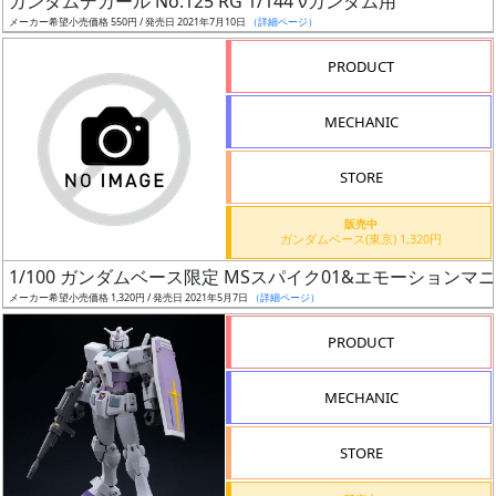
ガンダムデカール No.125 RG 1/144 νガンダム用
ア
メーカー希望小売価格 550円 / 発売日 2021年7月10日
（詳細ページ）
ー
PRODUCT
ト
イ
MECHANIC
ラ
ス
STORE
ト
レ
販売中
ー
ガンダムベース(東京) 1,320円
タ
1/100 ガンダムベース限定 MSスパイク01&エモーション
ー
メーカー希望小売価格 1,320円 / 発売日 2021年5月7日
（詳細ページ）
PRODUCT
付
MECHANIC
属
品
STORE
（β）