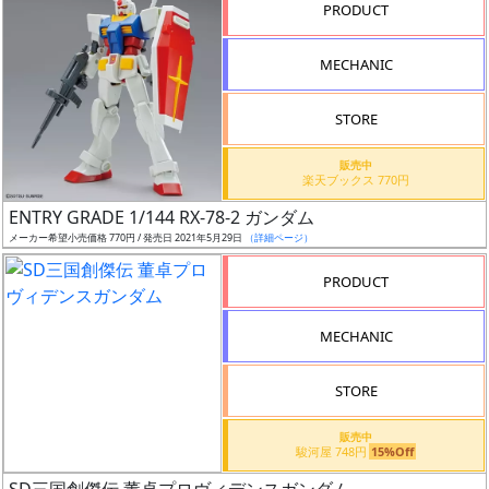
PRODUCT
形
色
MECHANIC
STORE
シ
販売中
リ
楽天ブックス 770円
ー
ENTRY GRADE 1/144 RX-78-2 ガンダム
ズ・
メーカー希望小売価格 770円 / 発売日 2021年5月29日
（詳細ページ）
タ
イ
PRODUCT
ト
ル
MECHANIC
STORE
状
販売中
況
駿河屋 748円
15%Off