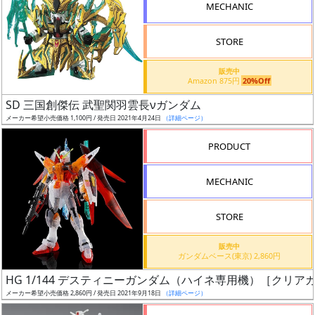
MECHANIC
検
索
STORE
販売中
Amazon 875円
20%Off
グ
SD 三国創傑伝 武聖関羽雲長νガンダム
レ
メーカー希望小売価格 1,100円 / 発売日 2021年4月24日
（詳細ページ）
ー
ド
PRODUCT
MECHANIC
ス
STORE
ケ
ー
販売中
ル
ガンダムベース(東京) 2,860円
HG 1/144 デスティニーガンダム（ハイネ専用機）［クリア
メーカー希望小売価格 2,860円 / 発売日 2021年9月18日
（詳細ページ）
成