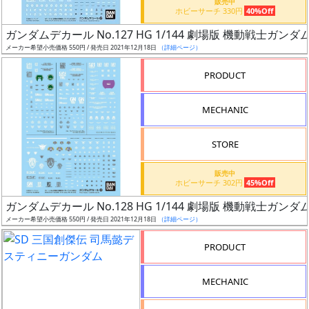
販売中
ホビーサーチ 330円
40%Off
日
発
ガンダムデカール No.127 HG 1/144 劇場版 機動戦士ガンダ
売
メーカー希望小売価格 550円 / 発売日 2021年12月18日
（詳細ページ）
PRODUCT
Web
プッ
MECHANIC
シュ
通知
STORE
対象
販売中
ギ
ホビーサーチ 302円
45%Off
ャ
ガンダムデカール No.128 HG 1/144 劇場版 機動戦士ガンダ
ラ
メーカー希望小売価格 550円 / 発売日 2021年12月18日
（詳細ページ）
リ
PRODUCT
ー
あ
り
MECHANIC