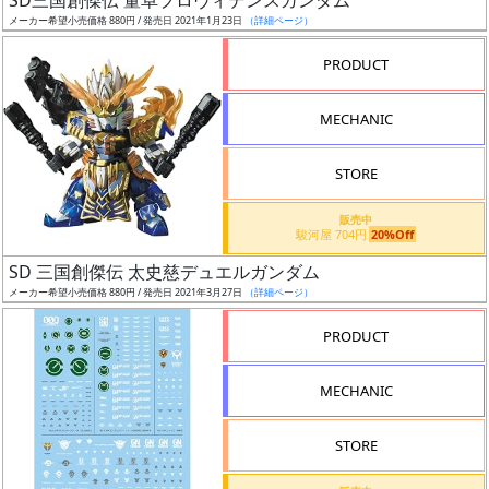
SD三国創傑伝 董卓プロヴィデンスガンダム
売
メーカー希望小売価格 880円 / 発売日 2021年1月23日
（詳細ページ）
切
含
PRODUCT
む
MECHANIC
開
始
STORE
前
販売中
駿河屋 704円
20%Off
抽
SD 三国創傑伝 太史慈デュエルガンダム
選
メーカー希望小売価格 880円 / 発売日 2021年3月27日
（詳細ページ）
中
PRODUCT
在
庫
MECHANIC
復
活
STORE
近