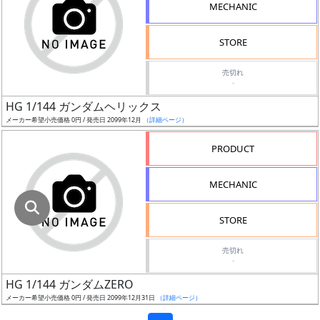
色
MECHANIC
STORE
シ
売切れ
-
リ
ー
HG 1/144 ガンダムヘリックス
ズ・
メーカー希望小売価格 0円 / 発売日 2099年12月
（詳細ページ）
タ
PRODUCT
イ
ト
MECHANIC
ル
STORE
状
売切れ
-
況
HG 1/144 ガンダムZERO
売
メーカー希望小売価格 0円 / 発売日 2099年12月31日
（詳細ページ）
切