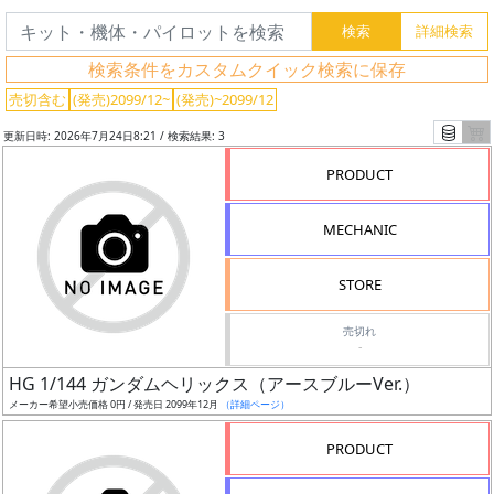
索
検索条件をカスタムクイック検索に保存
売切含む
(発売)2099/12~
(発売)~2099/12
グ
レ
更新日時: 2026年7月24日8:21 / 検索結果: 3
ー
PRODUCT
ド
MECHANIC
ス
STORE
ケ
ー
売切れ
-
ル
HG 1/144 ガンダムヘリックス（アースブルーVer.）
メーカー希望小売価格 0円 / 発売日 2099年12月
（詳細ページ）
PRODUCT
成
形