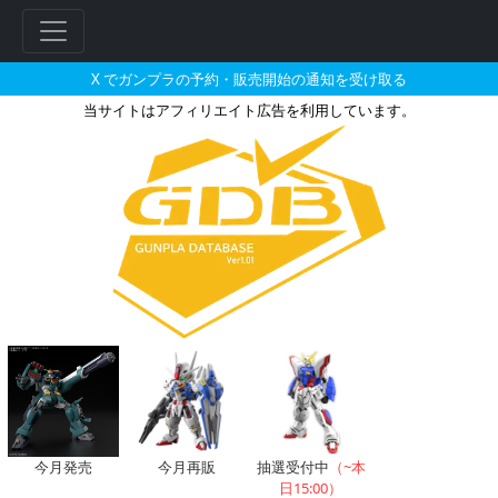
X でガンプラの予約・販売開始の通知を受け取る
当サイトはアフィリエイト広告を利用しています。
2099年12月に販売される販売
フ
リ
ー
ワ
ー
ド
今月発売
今月再販
抽選受付中
（~本
検
日15:00）