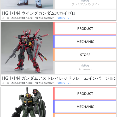
プッ
売切れ
プレミアムバンダイ -
シュ
HG 1/144 ウイングガンダムスカイゼロ
通知
メーカー希望小売価格 1,870円 / 発売日 2022年2月
（詳細ページ）
対象
PRODUCT
ギ
ャ
MECHANIC
ラ
リ
STORE
ー
あ
売切れ
Amazon -
り
HG 1/144 ガンダムアストレイレッドフレームインバージョ
価
メーカー希望小売価格 1,980円 / 発売日 2022年2月
（詳細ページ）
格
PRODUCT
改
定
MECHANIC
予
定