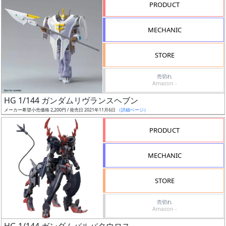
PRODUCT
ズ・
タ
MECHANIC
イ
ト
STORE
ル
売切れ
Amazon -
HG 1/144 ガンダムリヴランスヘブン
メーカー希望小売価格 2,200円 / 発売日 2021年11月6日
（詳細ページ）
状
PRODUCT
況
MECHANIC
売
切
STORE
含
む
売切れ
Amazon -
開