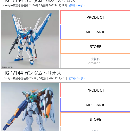
HG 1/144 ガンダムバルバタウロス
始
メーカー希望小売価格 2,420円 / 発売日 2022年1月15日
（詳細ページ）
前
PRODUCT
抽
MECHANIC
選
中
STORE
在
売切れ
庫
Amazon -
復
HG 1/144 ガンダムヘリオス
活
メーカー希望小売価格 2,530円 / 発売日 2021年11月6日
（詳細ページ）
近
PRODUCT
日
発
MECHANIC
売
STORE
Web