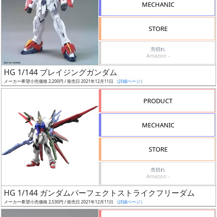
MECHANIC
ド
STORE
ス
売切れ
Amazon -
ケ
HG 1/144 ブレイジングガンダム
ー
メーカー希望小売価格 2,200円 / 発売日 2021年12月11日
（詳細ページ）
ル
PRODUCT
MECHANIC
成
形
色
STORE
売切れ
Amazon -
シ
HG 1/144 ガンダムパーフェクトストライクフリーダム
リ
メーカー希望小売価格 2,530円 / 発売日 2021年12月11日
（詳細ページ）
ー