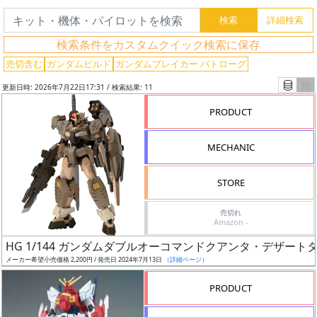
検索条件をカスタムクイック検索に保存
売切含む
ガンダムビルド
ガンダムブレイカー バトローグ
更新日時: 2026年7月22日17:31 / 検索結果: 11
フ
PRODUCT
リ
ー
MECHANIC
ワ
ー
ド
STORE
検
売切れ
索
Amazon -
HG 1/144 ガンダムダブルオーコマンドクアンタ・デザート
メーカー希望小売価格 2,200円 / 発売日 2024年7月13日
（詳細ページ）
グ
PRODUCT
レ
ー