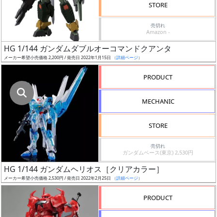
STORE
発
売切れ
売
Amazon -
時
HG 1/144 ガンダムダブルオーコマンドクアンタ
期
メーカー希望小売価格 2,200円 / 発売日 2022年1月15日
（詳細ページ）
PRODUCT
MECHANIC
再
STORE
販
月
売切れ
ガンダムベース(東京) 2,530円
HG 1/144 ガンダムヘリオス［クリアカラー］
メーカー希望小売価格 2,530円 / 発売日 2022年2月25日
（詳細ページ）
PRODUCT
割
引