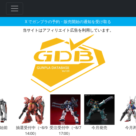
X でガンプラの予約・販売開始の通知を受け取る
当サイトはアフィリエイト広告を利用しています。
ガンダムブレイカー バトローグ
前
抽選受付中（~8/9
受注受付中（~8/7
今月発売
今月再
14:00）
17:00）