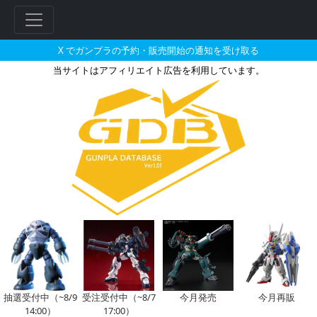
X でガンプラの予約・販売開始の通知を受け取る
当サイトはアフィリエイト広告を利用しています。
エヴァンゲリオンで販売・再販・
抽選受付中（~8/9
受注受付中（~8/7
今月発売
今月再販
14:00）
17:00）