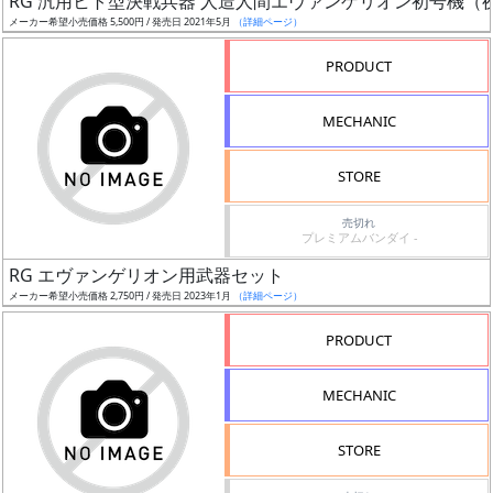
RG 汎用ヒト型決戦兵器 人造人間エヴァンゲリオン初号機（
ク
メーカー希望小売価格 5,500円 / 発売日 2021年5月
（詳細ページ）
ス
PRODUCT
ア
ー
MECHANIC
ト
イ
STORE
ラ
ス
売切れ
ト
プレミアムバンダイ -
レ
RG エヴァンゲリオン用武器セット
ー
メーカー希望小売価格 2,750円 / 発売日 2023年1月
（詳細ページ）
タ
ー
PRODUCT
MECHANIC
付
STORE
属
品