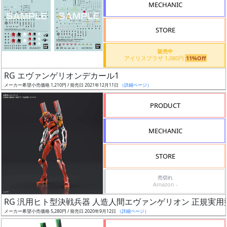
MECHANIC
検
索
STORE
販売中
アイリスプラザ 1,080円
11%Off
グ
RG エヴァンゲリオンデカール1
レ
メーカー希望小売価格 1,210円 / 発売日 2021年12月11日
（詳細ページ）
ー
ド
PRODUCT
MECHANIC
ス
STORE
ケ
ー
売切れ
ル
Amazon -
RG 汎用ヒト型決戦兵器 人造人間エヴァンゲリオン 正規実用
メーカー希望小売価格 5,280円 / 発売日 2020年9月12日
（詳細ページ）
成