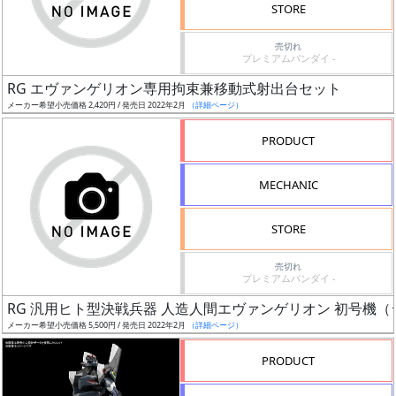
り
STORE
価
売切れ
プレミアムバンダイ -
格
RG エヴァンゲリオン専用拘束兼移動式射出台セット
改
メーカー希望小売価格 2,420円 / 発売日 2022年2月
（詳細ページ）
定
予
PRODUCT
定
MECHANIC
発
売
STORE
時
期
売切れ
プレミアムバンダイ -
RG 汎用ヒト型決戦兵器 人造人間エヴァンゲリオン 初号機
メーカー希望小売価格 5,500円 / 発売日 2022年2月
（詳細ページ）
PRODUCT
再