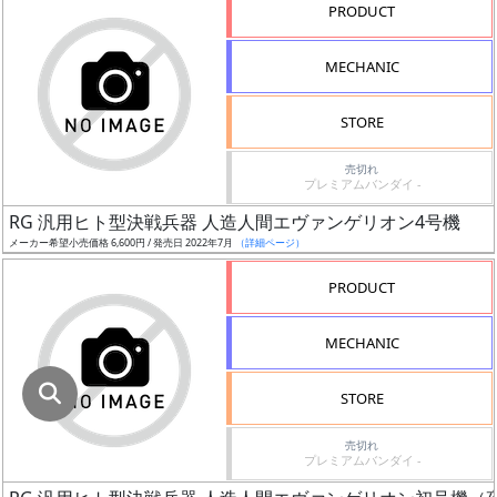
PRODUCT
指
MECHANIC
定
し
STORE
た
店
売切れ
プレミアムバンダイ -
舗
が
RG 汎用ヒト型決戦兵器 人造人間エヴァンゲリオン4号機
最
メーカー希望小売価格 6,600円 / 発売日 2022年7月
（詳細ページ）
安
PRODUCT
値
の
MECHANIC
み
表
STORE
示
売切れ
プレミアムバンダイ -
ボ
ッ