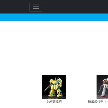
重戦機エルガイムで販売
フ
リ
ー
ワ
ー
ド
検
索
予約開始前
抽選受付中（~8/9 