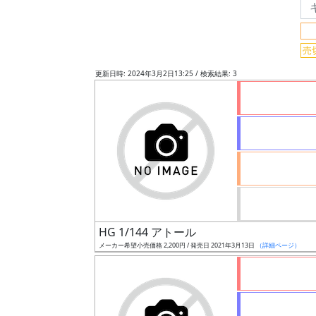
グ
売
レ
ー
更新日時: 2024年3月2日13:25 / 検索結果: 3
ド
ス
ケ
ー
ル
HG 1/144 アトール
メーカー希望小売価格 2,200円 / 発売日 2021年3月13日
（詳細ページ）
成
形
色