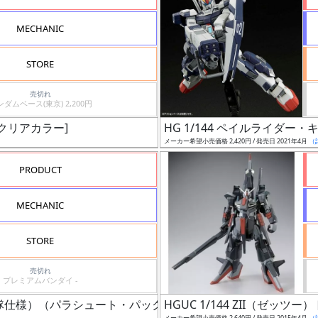
MECHANIC
STORE
売切れ
ガンダムベース(東京) 2,200円
[クリアカラー]
HG 1/144 ペイルライダー
メーカー希望小売価格 2,420円 / 発売日 2021年4月
（
PRODUCT
MECHANIC
STORE
売切れ
プレミアムバンダイ -
イス隊仕様）（パラシュート・パック仕様）
HGUC 1/144 ZII（ゼ
メーカー希望小売価格 2,640円 / 発売日 2015年4月
（