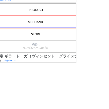
PRODUCT
MECHANIC
STORE
売切れ
ガンダムベース(東京) -
IDE-F限定 ギラ・ドーガ（ヴィンセント・グライスナー専用機）
日
（詳細ページ）