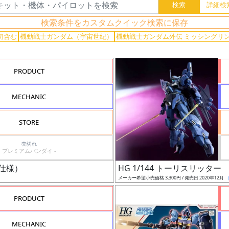
検索条件をカスタムクイック検索に保存
切含む
機動戦士ガンダム（宇宙世紀）
機動戦士ガンダム外伝 ミッシングリ
PRODUCT
MECHANIC
STORE
売切れ
プレミアムバンダイ -
備仕様）
HG 1/144 トーリスリッター
メーカー希望小売価格 3,300円 / 発売日 2020年12月
PRODUCT
MECHANIC