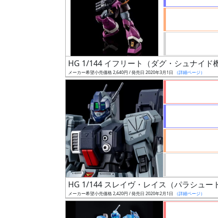
ル
成
HG 1/144 イフリート（ダグ・シュナイド
形
メーカー希望小売価格 2,640円 / 発売日 2020年3月1日
（詳細ページ）
色
シ
リ
ー
ズ・
タ
イ
HG 1/144 スレイヴ・レイス（パラシュ
ト
メーカー希望小売価格 2,420円 / 発売日 2020年2月1日
（詳細ページ）
ル