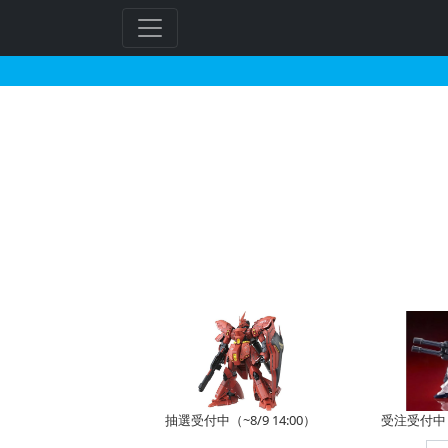
機動戦士ガンダム外伝 
抽選受付中（~8/9 14:00）
受注受付中（~
フ