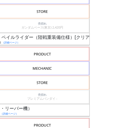
STORE
売切れ
ガンダムベース(東京) 2,420円
ス限定 ペイルライダー（陸戦重装備仕様）[クリアカラー]
日
（詳細ページ）
PRODUCT
MECHANIC
STORE
売切れ
プレミアムバンダイ -
ッド・リーバー機）
日
（詳細ページ）
PRODUCT