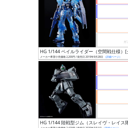
状
況
売
HG 1/144 ペイルライダー（空間戦仕様）
切
メーカー希望小売価格 2,200円 / 発売日 2019年9月28日
（詳細ページ）
含
む
開
始
前
抽
選
HG 1/144 陸戦型ジム（スレイヴ・レ
中
メーカー希望小売価格 2,420円 / 発売日 2020年3月1日
（詳細ページ）