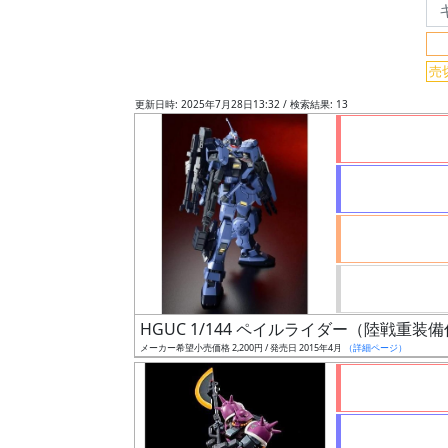
リ
ー
ワ
売
ー
ド
更新日時: 2025年7月28日13:32 / 検索結果: 13
検
索
グ
レ
ー
ド
HGUC 1/144 ペイルライダー（陸戦重装
メーカー希望小売価格 2,200円 / 発売日 2015年4月
（詳細ページ）
ス
ケ
ー