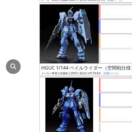
在
庫
復
活
近
日
発
売
HGUC 1/144 ペイルライダー（空間戦仕様
メーカー希望小売価格 2,200円 / 発売日 2017年8月
（詳細ページ）
Web
プッ
シュ
通知
対象
ギ
ャ