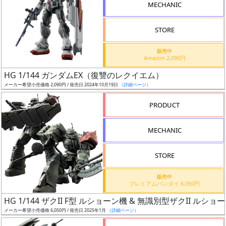
MECHANIC
形
色
STORE
販売中
Amazon 2,090円
シ
HG 1/144 ガンダムEX（復讐のレクイエム）
リ
メーカー希望小売価格 2,090円 / 発売日 2024年10月19日
（詳細ページ）
ー
ズ・
PRODUCT
タ
イ
MECHANIC
ト
ル
STORE
販売中
プレミアムバンダイ 6,050円
HG 1/144 ザクII F型 ルショーン機 & 無識別型ザクII 
メーカー希望小売価格 6,050円 / 発売日 2025年1月
（詳細ページ）
状