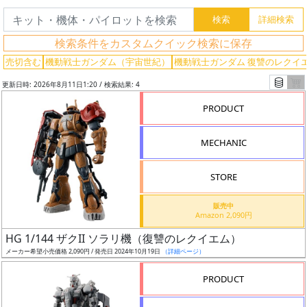
検
索
検索条件をカスタムクイック検索に保存
売切含む
機動戦士ガンダム（宇宙世紀）
機動戦士ガンダム 復讐のレクイ
更新日時: 2026年8月11日1:20 / 検索結果: 4
グ
レ
PRODUCT
ー
ド
MECHANIC
STORE
ス
販売中
ケ
Amazon 2,090円
ー
HG 1/144 ザクII ソラリ機（復讐のレクイエム）
ル
メーカー希望小売価格 2,090円 / 発売日 2024年10月19日
（詳細ページ）
PRODUCT
成