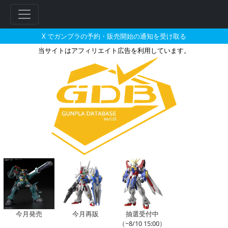
X でガンプラの予約・販売開始の通知を受け取る
当サイトはアフィリエイト広告を利用しています。
機動戦士ガンダム 復讐のレクイ
フ
リ
ー
ワ
ー
今月発売
今月再販
抽選受付中
（~8/10 15:00）
ド