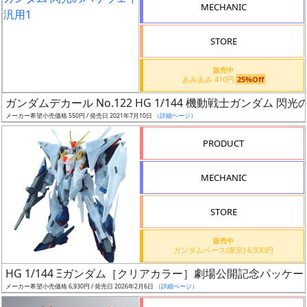
販
MECHANIC
月
STORE
販売中
あみあみ 410円
25%Off
ガンダムデカール No.122 HG 1/144 機動戦士ガンダム 閃
割
メーカー希望小売価格 550円 / 発売日 2021年7月10日
（詳細ページ）
引
PRODUCT
MECHANIC
販
路
STORE
販売中
ガンダムベース(東京) 6,930円
店
HG 1/144 Ξガンダム［クリアカラー］劇場公開記念パッケー
舗
メーカー希望小売価格 6,930円 / 発売日 2026年2月6日
（詳細ページ）