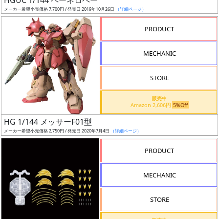
HGUC 1/144 ペーネロペー
況
メーカー希望小売価格 7,700円 / 発売日 2019年10月26日
（詳細ページ）
売
PRODUCT
切
含
MECHANIC
む
STORE
開
始
販売中
Amazon 2,606円
5%Off
前
HG 1/144 メッサーF01型
メーカー希望小売価格 2,750円 / 発売日 2020年7月4日
（詳細ページ）
抽
選
PRODUCT
中
MECHANIC
在
庫
STORE
復
活