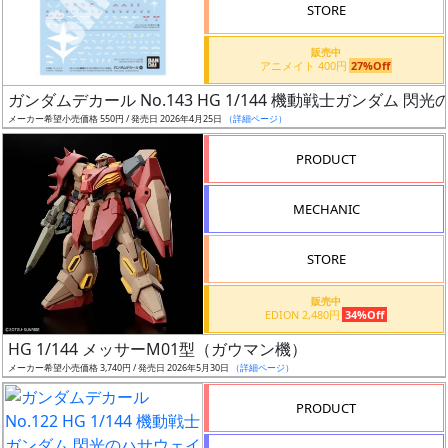
り
STORE
価
販売中
アニメイト 400円
27%Off
格
ガンダムデカール No.143 HG 1/144 機動戦士ガンダム 閃
改
メーカー希望小売価格 550円 / 発売日 2026年4月25日
（詳細ページ）
定
予
PRODUCT
定
MECHANIC
発
売
STORE
時
期
販売中
EDION 2,480円
34%Off
HG 1/144 メッサーM01型（ガウマン機）
メーカー希望小売価格 3,740円 / 発売日 2026年5月30日
（詳細ページ）
PRODUCT
再