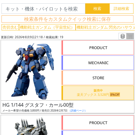
検索条件をカスタムクイック検索に保存
売切含む
機動戦士ガンダム（宇宙世紀）
機動戦士ガンダム 閃光のハサウ
更新日時: 2026年8月9日21:18 / 検索結果: 19
PRODUCT
MECHANIC
STORE
販売中
楽天ブックス 3,528円
8%Off
フ
HG 1/144 グスタフ・カール00型
リ
メーカー希望小売価格 3,850円 / 発売日 2026年2月7日
（詳細ページ）
ー
ワ
PRODUCT
ー
ド