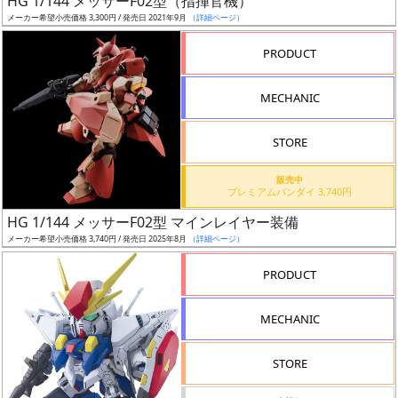
HG 1/144 メッサーF02型（指揮官機）
ク
メーカー希望小売価格 3,300円 / 発売日 2021年9月
（詳細ページ）
ス
PRODUCT
ア
ー
MECHANIC
ト
イ
STORE
ラ
ス
販売中
ト
プレミアムバンダイ 3,740円
レ
HG 1/144 メッサーF02型 マインレイヤー装備
ー
メーカー希望小売価格 3,740円 / 発売日 2025年8月
（詳細ページ）
タ
ー
PRODUCT
MECHANIC
付
STORE
属
品