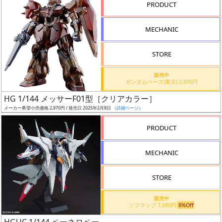
PRODUCT
形
色
MECHANIC
STORE
シ
販売中
リ
ガンダムベース(東京) 2,970円
ー
HG 1/144 メッサーF01型［クリアカラー］
ズ・
メーカー希望小売価格 2,970円 / 発売日 2025年2月8日
（詳細ページ）
タ
イ
PRODUCT
ト
ル
MECHANIC
STORE
販売中
ソフマップ 7,080円
8%Off
状