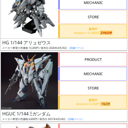
MECHANIC
検
索
STORE
販売中
Amazon 10,480円
21%Off
グ
HG 1/144 アリュゼウス
レ
メーカー希望小売価格 13,200円 / 発売日 2026年4月25日
（詳細ページ）
ー
ド
PRODUCT
MECHANIC
ス
STORE
ケ
ー
販売中
ル
Amazon 6,534円
1%Off
HGUC 1/144 Ξガンダム
メーカー希望小売価格 6,600円 / 発売日 2021年4月24日
（詳細ページ）
成