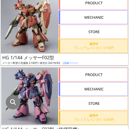
PRODUCT
指
MECHANIC
定
し
STORE
た
店
販売中
プレミアムバンダイ 3,190円
舗
が
HG 1/144 メッサーF02型
最
メーカー希望小売価格 3,190円 / 発売日 2021年9月
（詳細ページ）
安
PRODUCT
値
の
MECHANIC
み
表
STORE
示
販売中
プレミアムバンダイ 3,300円
ボ
ッ