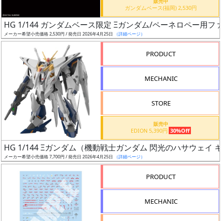
販売中
ガンダムベース(福岡) 2,530円
近
HG 1/144 ガンダムベース限定 Ξガンダム/ペーネロペー用
日
メーカー希望小売価格 2,530円 / 発売日 2026年4月25日
（詳細ページ）
発
PRODUCT
売
MECHANIC
Web
プッ
STORE
シュ
通知
販売中
対象
EDION 5,390円
30%Off
HG 1/144 Ξガンダム（機動戦士ガンダム 閃光のハサウェイ
ギ
メーカー希望小売価格 7,700円 / 発売日 2026年4月25日
（詳細ページ）
ャ
ラ
PRODUCT
リ
ー
MECHANIC
あ