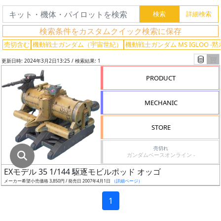
グ
レ
検索条件をカスタムクイック検索に保存
ー
ド
売切含む
機動戦士ガンダム（宇宙世紀）
機動戦士ガンダム MS IGLOO -黙示
更新日時: 2024年3月2日13:25 / 検索結果: 1
PRODUCT
ス
ケ
MECHANIC
ー
ル
STORE
売切れ
ガンダムベースオンライン -
成
EXモデル 35 1/144 駆逐モビルポッド オッゴ
形
メーカー希望小売価格 3,850円 / 発売日 2007年4月1日
（詳細ページ）
色
1