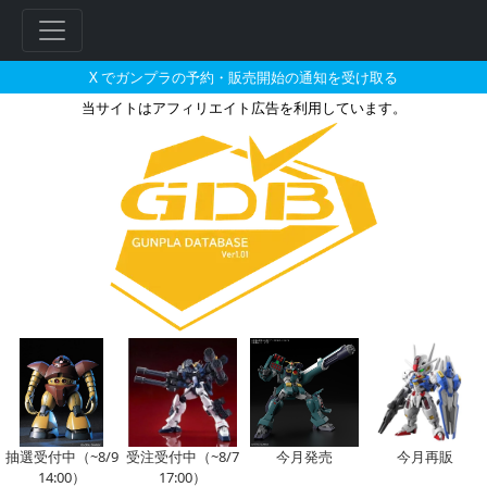
X でガンプラの予約・販売開始の通知を受け取る
当サイトはアフィリエイト広告を利用しています。
機動戦士ガンダム MS IGLOO 
フ
リ
ー
ワ
ー
ド
検
索
抽選受付中（~8/9
受注受付中（~8/7
今月発売
今月再販
14:00）
17:00）