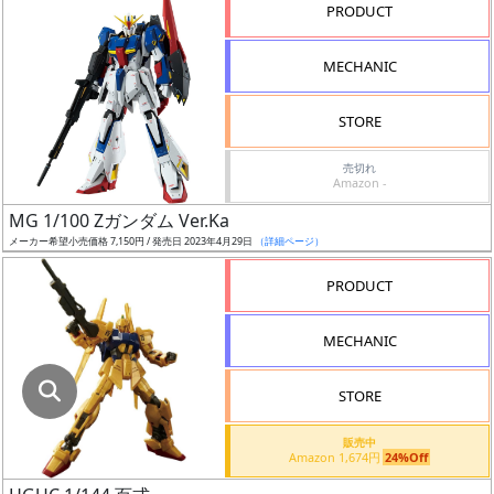
PRODUCT
指
MECHANIC
定
し
STORE
た
店
売切れ
Amazon -
舗
が
MG 1/100 Zガンダム Ver.Ka
最
メーカー希望小売価格 7,150円 / 発売日 2023年4月29日
（詳細ページ）
安
PRODUCT
値
の
MECHANIC
み
表
STORE
示
販売中
Amazon 1,674円
24%Off
ボ
ッ