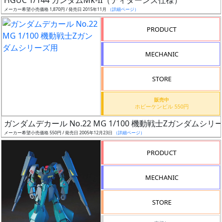
HGUC 1/144 ガンダムMk-II（ティターンズ仕様）
況
メーカー希望小売価格 1,870円 / 発売日 2015年11月
（詳細ページ）
売
PRODUCT
切
含
MECHANIC
む
STORE
開
始
販売中
ホビーケンビル 550円
前
ガンダムデカール No.22 MG 1/100 機動戦士Zガンダムシリ
メーカー希望小売価格 550円 / 発売日 2005年12月23日
（詳細ページ）
抽
選
PRODUCT
中
MECHANIC
在
庫
STORE
復
活