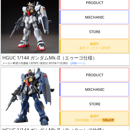
PRODUCT
形
色
MECHANIC
STORE
シ
販売中
リ
楽天ブックス 1,870円
ー
HGUC 1/144 ガンダムMk-II（エゥーゴ仕様）
ズ・
メーカー希望小売価格 1,870円 / 発売日 2015年11月28日
（詳細ページ）
タ
イ
PRODUCT
ト
ル
MECHANIC
STORE
販売中
DMM通販 1,533円
18%Off
状