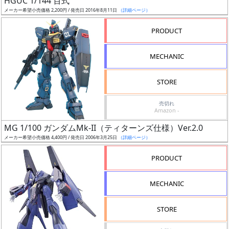
HGUC 1/144 百式
ク
メーカー希望小売価格 2,200円 / 発売日 2016年8月11日
（詳細ページ）
ス
PRODUCT
ア
ー
MECHANIC
ト
イ
STORE
ラ
ス
売切れ
ト
Amazon -
レ
MG 1/100 ガンダムMk-II（ティターンズ仕様）Ver.2.0
ー
メーカー希望小売価格 4,400円 / 発売日 2006年3月25日
（詳細ページ）
タ
ー
PRODUCT
MECHANIC
付
STORE
属
品