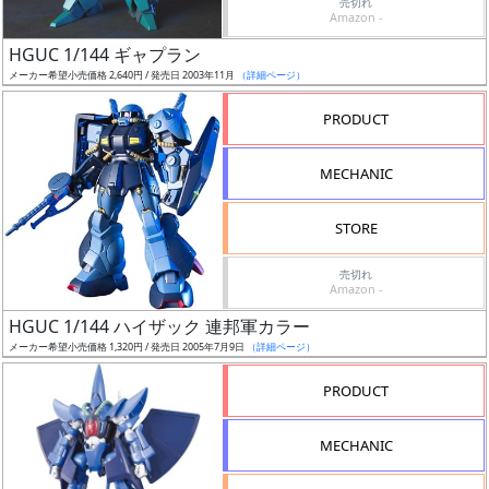
売切れ
Amazon -
近
HGUC 1/144 ギャプラン
日
メーカー希望小売価格 2,640円 / 発売日 2003年11月
（詳細ページ）
発
PRODUCT
売
MECHANIC
Web
プッ
STORE
シュ
通知
売切れ
対象
Amazon -
HGUC 1/144 ハイザック 連邦軍カラー
ギ
メーカー希望小売価格 1,320円 / 発売日 2005年7月9日
（詳細ページ）
ャ
ラ
PRODUCT
リ
ー
MECHANIC
あ