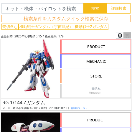
検索条件をカスタムクイック検索に保存
売切含む
機動戦士ガンダム（宇宙世紀）
機動戦士Zガンダム
更新日時: 2026年8月8日10:15 / 検索結果: 179
PRODUCT
MECHANIC
STORE
売切れ
Amazon -
フ
RG 1/144 Zガンダム
リ
メーカー希望小売価格 3,630円 / 発売日 2012年11月23日
（詳細ページ）
ー
ワ
PRODUCT
ー
ド