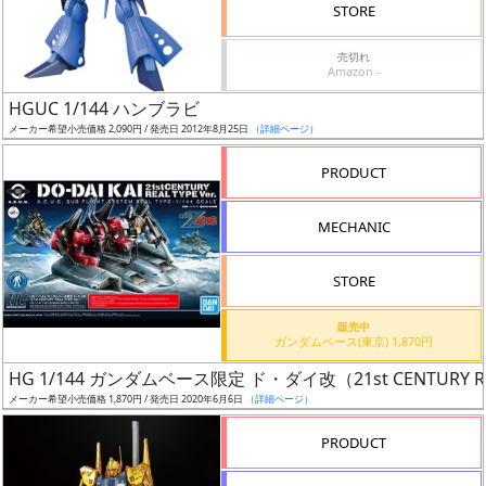
り
STORE
価
売切れ
Amazon -
格
HGUC 1/144 ハンブラビ
改
メーカー希望小売価格 2,090円 / 発売日 2012年8月25日
（詳細ページ）
定
予
PRODUCT
定
MECHANIC
発
売
STORE
時
期
販売中
ガンダムベース(東京) 1,870円
HG 1/144 ガンダムベース限定 ド・ダイ改（21st CENTURY REAL
メーカー希望小売価格 1,870円 / 発売日 2020年6月6日
（詳細ページ）
PRODUCT
再