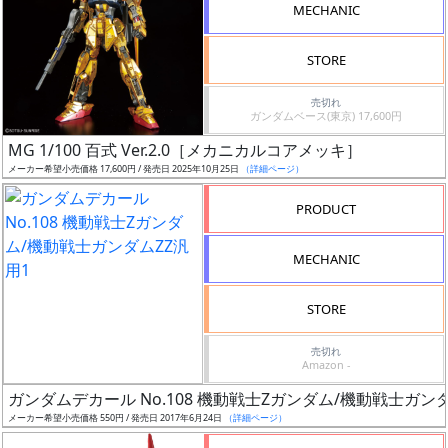
販
MECHANIC
月
STORE
売切れ
ガンダムベース(東京) 17,600円
MG 1/100 百式 Ver.2.0［メカニカルコアメッキ］
割
メーカー希望小売価格 17,600円 / 発売日 2025年10月25日
（詳細ページ）
引
PRODUCT
MECHANIC
販
路
STORE
売切れ
Amazon -
店
ガンダムデカール No.108 機動戦士Zガンダム/機動戦士ガンダ
舗
メーカー希望小売価格 550円 / 発売日 2017年6月24日
（詳細ページ）