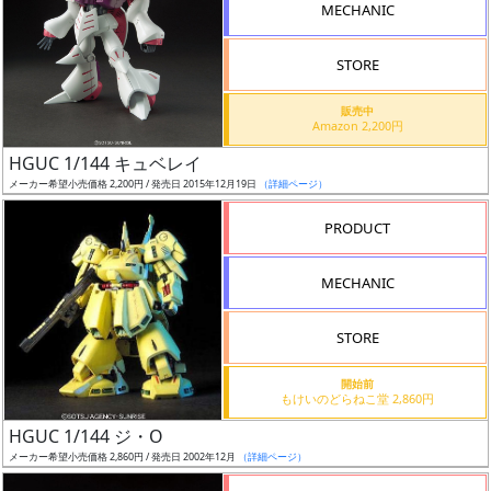
MECHANIC
検
索
STORE
販売中
Amazon 2,200円
グ
HGUC 1/144 キュベレイ
レ
メーカー希望小売価格 2,200円 / 発売日 2015年12月19日
（詳細ページ）
ー
ド
PRODUCT
MECHANIC
ス
STORE
ケ
ー
開始前
ル
もけいのどらねこ堂 2,860円
HGUC 1/144 ジ・O
メーカー希望小売価格 2,860円 / 発売日 2002年12月
（詳細ページ）
成