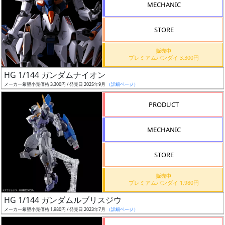
MECHANIC
形
色
STORE
販売中
プレミアムバンダイ 3,300円
シ
HG 1/144 ガンダムナイオン
リ
メーカー希望小売価格 3,300円 / 発売日 2025年9月
（詳細ページ）
ー
ズ・
PRODUCT
タ
イ
MECHANIC
ト
ル
STORE
販売中
プレミアムバンダイ 1,980円
HG 1/144 ガンダムルブリスジウ
メーカー希望小売価格 1,980円 / 発売日 2023年7月
（詳細ページ）
状