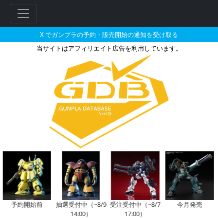
X でガンプラの予約・販売開始の通知を受け取る
当サイトはアフィリエイト広告を利用しています。
機動戦士ガンダム 水星の魔女 
フ
リ
ー
ワ
ー
予約開始前
抽選受付中（~8/9
受注受付中（~8/7
今月発売
14:00）
17:00）
ド