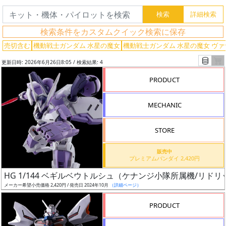
検
索
検索条件をカスタムクイック検索に保存
売切含む
機動戦士ガンダム 水星の魔女
機動戦士ガンダム 水星の魔女 ヴ
更新日時: 2026年6月26日8:05 / 検索結果: 4
グ
レ
PRODUCT
ー
ド
MECHANIC
STORE
ス
販売中
ケ
プレミアムバンダイ 2,420円
ー
HG 1/144 ベギルベウトルシュ（ケナンジ小隊所属機/リド
ル
メーカー希望小売価格 2,420円 / 発売日 2024年10月
（詳細ページ）
PRODUCT
成