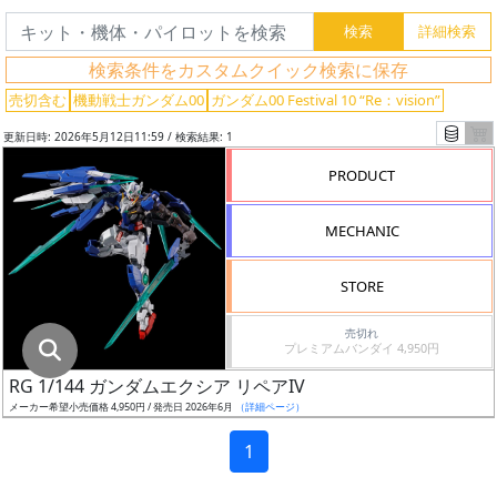
グ
レ
検索条件をカスタムクイック検索に保存
ー
ド
売切含む
機動戦士ガンダム00
ガンダム00 Festival 10 “Re：vision”
更新日時: 2026年5月12日11:59 / 検索結果: 1
PRODUCT
ス
ケ
MECHANIC
ー
ル
STORE
売切れ
プレミアムバンダイ 4,950円
成
RG 1/144 ガンダムエクシア リペアIV
形
メーカー希望小売価格 4,950円 / 発売日 2026年6月
（詳細ページ）
色
1