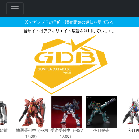
X でガンプラの予約・販売開始の通知を受け取る
当サイトはアフィリエイト広告を利用しています。
ガンダム00 Festival 10 “
フ
リ
ー
ワ
ー
ド
検
索
始前
抽選受付中（~8/9
受注受付中（~8/7
今月発売
今月再
14:00）
17:00）