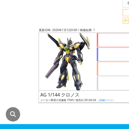
グ
レ
売
ー
ド
更新日時: 2020年1月1日0:00 / 検索結果: 1
ス
ケ
ー
ル
AG 1/144 クロノス
成
メーカー希望小売価格 770円 / 発売日 2012年3月
（詳細ページ）
形
色