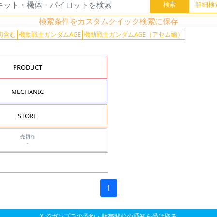
検索条件をカスタムクイック検索に保存
切含む
機動戦士ガンダムAGE
機動戦士ガンダムAGE（アセム編）
PRODUCT
MECHANIC
STORE
売切れ
-
1
X でガンプラの予約・販売開始の通知を受け取る