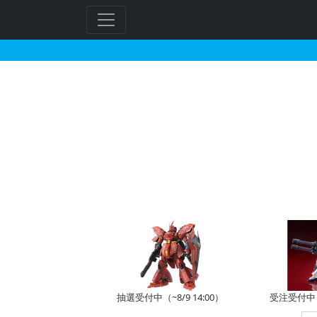
機動戦士ガンダムAGE
フ
リ
ー
ワ
ー
ド
検
索
抽選受付中（~8/9 14:00）
受注受付中（~