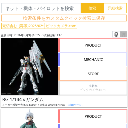
検索条件をカスタムクイック検索に保存
売切含む
(再販)2025/02~
ビックカメラ.com
更新日時: 2026年8月9日16:22 / 検索結果: 137
PRODUCT
MECHANIC
STORE
売切れ
ビックカメラ.com -
フ
RG 1/144 νガンダム
リ
メーカー希望小売価格 4,950円 / 発売日 2019年8月10日
（詳細ページ）
ー
ワ
PRODUCT
ー
ド