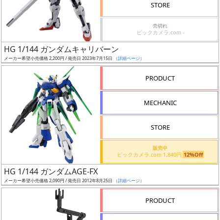
価
STORE
格
売切れ
改
ビックカメラ.com -
定
HG 1/144 ガンダムキャリバーン
予
メーカー希望小売価格 2,200円 / 発売日 2023年7月15日
（詳細ページ）
定
PRODUCT
発
売
MECHANIC
時
期
STORE
販売中
ビックカメラ.com 1,840円
12%Off
HG 1/144 ガンダムAGE-FX
メーカー希望小売価格 2,090円 / 発売日 2012年8月25日
（詳細ページ）
再
販
PRODUCT
月