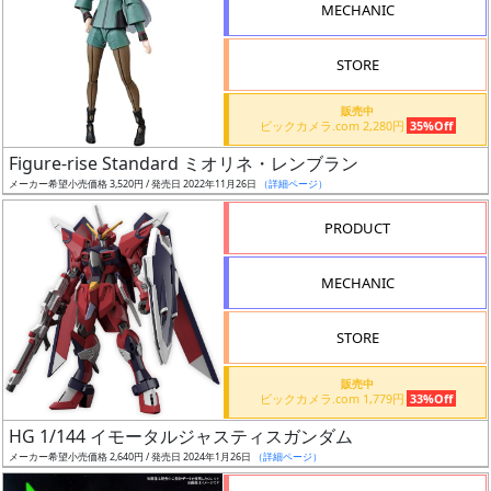
MECHANIC
検
索
STORE
販売中
ビックカメラ.com 2,280円
35%Off
グ
Figure-rise Standard ミオリネ・レンブラン
レ
メーカー希望小売価格 3,520円 / 発売日 2022年11月26日
（詳細ページ）
ー
ド
PRODUCT
MECHANIC
ス
STORE
ケ
ー
販売中
ル
ビックカメラ.com 1,779円
33%Off
HG 1/144 イモータルジャスティスガンダム
メーカー希望小売価格 2,640円 / 発売日 2024年1月26日
（詳細ページ）
成