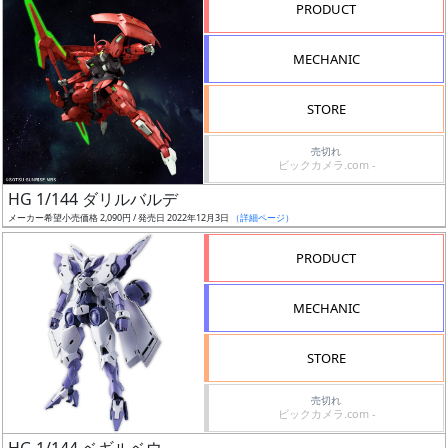
PRODUCT
形
色
MECHANIC
STORE
シ
売切れ
リ
ビックカメラ.com -
ー
HG 1/144 ダリルバルデ
ズ・
メーカー希望小売価格 2,090円 / 発売日 2022年12月3日
（詳細ページ）
タ
イ
PRODUCT
ト
ル
MECHANIC
STORE
状
売切れ
況
ビックカメラ.com -