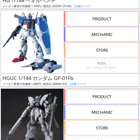
HG 1/144 ベギルペンデ
ア
メーカー希望小売価格 1,760円 / 発売日 2023年1月14日
（詳細ページ）
ー
PRODUCT
ト
イ
MECHANIC
ラ
ス
STORE
ト
レ
売切れ
ー
ビックカメラ.com -
タ
HGUC 1/144 ガンダム GP-01Fb
ー
メーカー希望小売価格 1,980円 / 発売日 2000年12月
（詳細ページ）
PRODUCT
付
MECHANIC
属
品
STORE
（β）