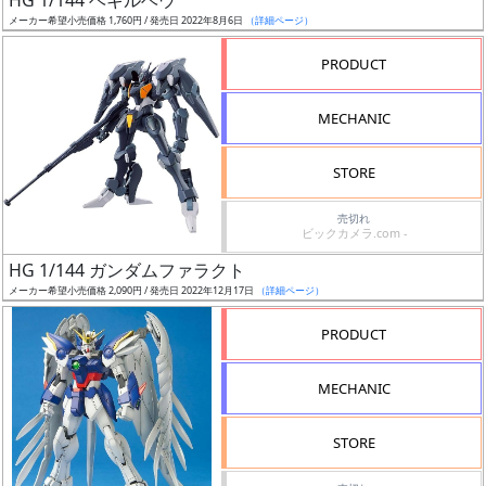
HG 1/144 ベギルベウ
売
メーカー希望小売価格 1,760円 / 発売日 2022年8月6日
（詳細ページ）
切
含
PRODUCT
む
MECHANIC
開
始
STORE
前
売切れ
ビックカメラ.com -
抽
HG 1/144 ガンダムファラクト
選
メーカー希望小売価格 2,090円 / 発売日 2022年12月17日
（詳細ページ）
中
PRODUCT
在
庫
MECHANIC
復
活
STORE
近