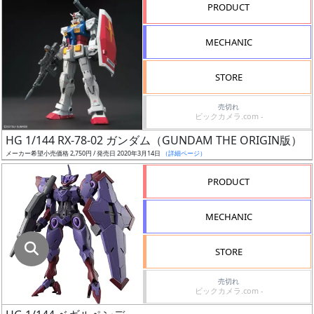
指
PRODUCT
定
し
MECHANIC
た
店
STORE
舗
が
売切れ
ビックカメラ.com -
最
HG 1/144 RX-78-02 ガンダム（GUNDAM THE ORIGIN版）
安
メーカー希望小売価格 2,750円 / 発売日 2020年3月14日
（詳細ページ）
値
の
PRODUCT
み
表
MECHANIC
示
STORE
ボ
ッ
売切れ
ビックカメラ.com -
ク
ス