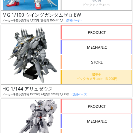
売切れ
ビックカメラ.com -
日
発
MG 1/100 ウイングガンダムゼロ EW
売
メーカー希望小売価格 4,620円 / 発売日 2004年10月
（詳細ページ）
PRODUCT
Web
プッ
MECHANIC
シュ
通知
STORE
対象
販売中
ギ
ビックカメラ.com 13,200円
ャ
HG 1/144 アリュゼウス
ラ
メーカー希望小売価格 13,200円 / 発売日 2026年4月25日
（詳細ページ）
リ
PRODUCT
ー
あ
り
MECHANIC