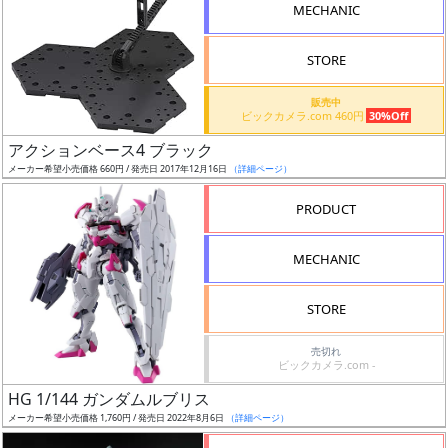
MECHANIC
STORE
販売中
割
ビックカメラ.com 460円
30%Off
引
アクションベース4 ブラック
メーカー希望小売価格 660円 / 発売日 2017年12月16日
（詳細ページ）
PRODUCT
販
路
MECHANIC
STORE
店
売切れ
舗
ビックカメラ.com -
HG 1/144 ガンダムルブリス
メーカー希望小売価格 1,760円 / 発売日 2022年8月6日
（詳細ページ）