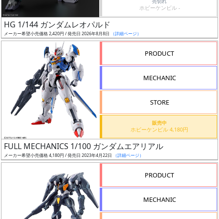
売切れ
ホビーケンビル -
日
発
HG 1/144 ガンダムレオパルド
売
メーカー希望小売価格 2,420円 / 発売日 2026年8月8日
（詳細ページ）
PRODUCT
Web
プッ
MECHANIC
シュ
通知
STORE
対象
販売中
ギ
ホビーケンビル 4,180円
ャ
FULL MECHANICS 1/100 ガンダムエアリアル
ラ
メーカー希望小売価格 4,180円 / 発売日 2023年4月22日
（詳細ページ）
リ
PRODUCT
ー
あ
り
MECHANIC