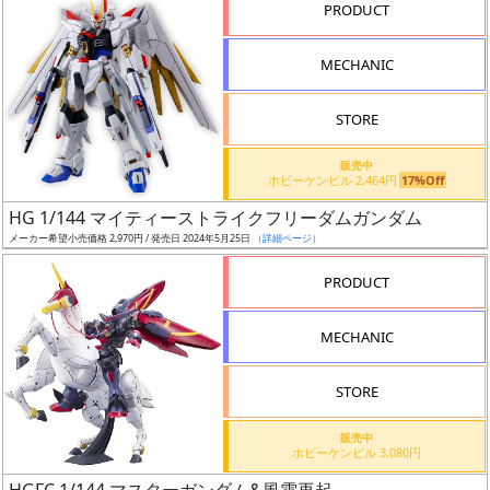
PRODUCT
形
色
MECHANIC
STORE
シ
販売中
リ
ホビーケンビル 2,464円
17%Off
ー
HG 1/144 マイティーストライクフリーダムガンダム
ズ・
メーカー希望小売価格 2,970円 / 発売日 2024年5月25日
（詳細ページ）
タ
イ
PRODUCT
ト
ル
MECHANIC
STORE
状
販売中
況
ホビーケンビル 3,080円