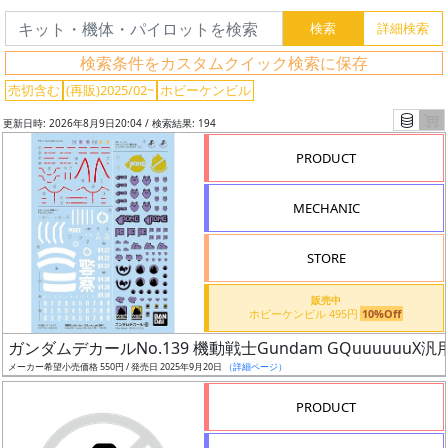
検索条件をカスタムクイック検索に保存
売切含む
(再販)2025/02~
ホビーケンビル
更新日時: 2026年8月9日20:04 / 検索結果: 194
PRODUCT
MECHANIC
STORE
販売中
ホビーケンビル 495円
10%Off
フ
ガンダムデカールNo.139 機動戦士Gundam GQuuuuuuX汎
リ
メーカー希望小売価格 550円 / 発売日 2025年9月20日
（詳細ページ）
ー
ワ
PRODUCT
ー
ド