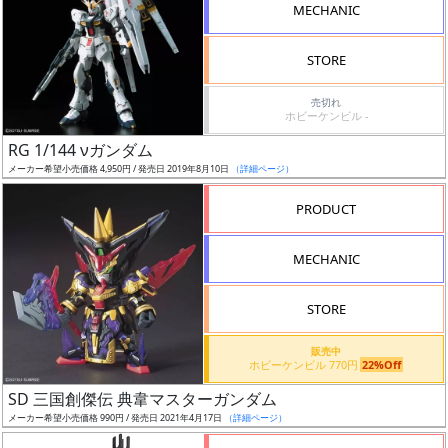
MECHANIC
STORE
売切れ
割
ホビーケンビル -
引
RG 1/144 νガンダム
メーカー希望小売価格 4,950円 / 発売日 2019年8月10日
（詳細ページ）
PRODUCT
販
路
MECHANIC
STORE
店
販売中
舗
ホビーケンビル 770円
22%Off
SD 三国創傑伝 典韋マスターガンダム
メーカー希望小売価格 990円 / 発売日 2021年4月17日
（詳細ページ）