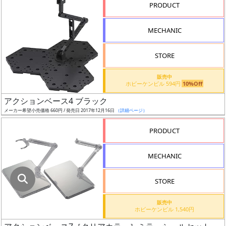
指
PRODUCT
定
し
MECHANIC
た
店
STORE
舗
が
販売中
ホビーケンビル 594円
10%Off
最
アクションベース4 ブラック
安
メーカー希望小売価格 660円 / 発売日 2017年12月16日
（詳細ページ）
値
の
PRODUCT
み
表
MECHANIC
示
STORE
ボ
ッ
販売中
ホビーケンビル 1,540円
ク
ス