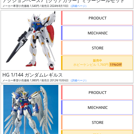
アクションベース7［クリアカラー］ミラーシールセット
ア
メーカー希望小売価格 1,540円 / 発売日 2024年8月10日
（詳細ページ）
ー
PRODUCT
ト
イ
MECHANIC
ラ
ス
STORE
ト
レ
販売中
ー
ホビーケンビル 1,760円
11%Off
タ
HG 1/144 ガンダムレギルス
ー
メーカー希望小売価格 1,980円 / 発売日 2012年10月6日
（詳細ページ）
PRODUCT
付
MECHANIC
属
品
STORE
（β）