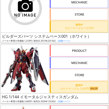
MECHANIC
検
索
STORE
販売中
ホビーケンビル 1,210円
グ
ビルダーズパーツ システムベース001（ホワイト）
レ
メーカー希望小売価格 1,210円 / 発売日 2013年2月16日
（詳細ページ）
ー
ド
PRODUCT
MECHANIC
ス
STORE
ケ
ー
販売中
ル
ホビーケンビル 2,420円
8%Off
HG 1/144 イモータルジャスティスガンダム
メーカー希望小売価格 2,640円 / 発売日 2024年1月26日
（詳細ページ）
成