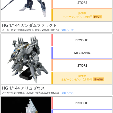
価
STORE
格
販売中
改
ホビーケンビル 1,980円
5%Off
定
HG 1/144 ガンダムファラクト
予
メーカー希望小売価格 2,090円 / 発売日 2022年12月17日
（詳細ページ）
定
PRODUCT
発
売
MECHANIC
時
期
STORE
販売中
ホビーケンビル 10,890円
18%Off
HG 1/144 アリュゼウス
メーカー希望小売価格 13,200円 / 発売日 2026年4月25日
（詳細ページ）
再
販
PRODUCT
月