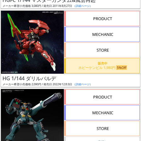
HGFC 1/144 マスターガンダム&風雲再起
売
メーカー希望小売価格 3,080円 / 発売日 2011年8月27日
（詳細ページ）
切
含
PRODUCT
む
MECHANIC
開
始
STORE
前
販売中
ホビーケンビル 1,980円
5%Off
抽
HG 1/144 ダリルバルデ
選
メーカー希望小売価格 2,090円 / 発売日 2022年12月3日
（詳細ページ）
中
PRODUCT
在
庫
MECHANIC
復
活
STORE
近