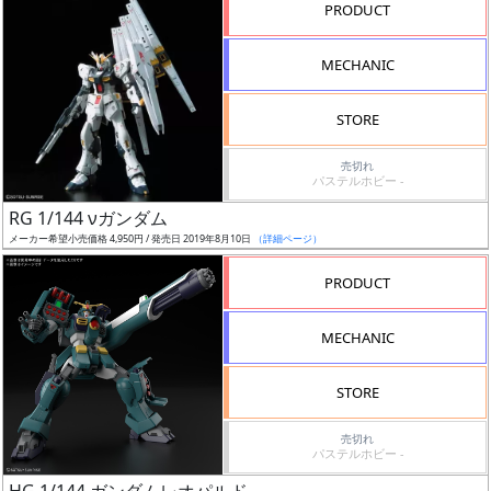
PRODUCT
形
色
MECHANIC
STORE
シ
売切れ
リ
パステルホビー -
ー
RG 1/144 νガンダム
ズ・
メーカー希望小売価格 4,950円 / 発売日 2019年8月10日
（詳細ページ）
タ
イ
PRODUCT
ト
ル
MECHANIC
STORE
状
売切れ
況
パステルホビー -