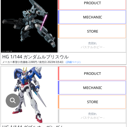
指
PRODUCT
定
し
MECHANIC
た
店
STORE
舗
が
売切れ
パステルホビー -
最
HG 1/144 ガンダムルブリスウル
安
メーカー希望小売価格 2,090円 / 発売日 2023年3月4日
（詳細ページ）
値
の
PRODUCT
み
表
MECHANIC
示
STORE
ボ
ッ
売切れ
パステルホビー -
ク
ス