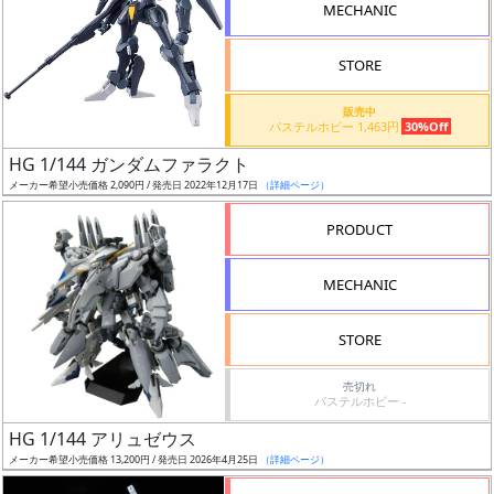
MECHANIC
検
索
STORE
販売中
パステルホビー 1,463円
30%Off
グ
HG 1/144 ガンダムファラクト
レ
メーカー希望小売価格 2,090円 / 発売日 2022年12月17日
（詳細ページ）
ー
ド
PRODUCT
MECHANIC
ス
STORE
ケ
ー
売切れ
ル
パステルホビー -
HG 1/144 アリュゼウス
メーカー希望小売価格 13,200円 / 発売日 2026年4月25日
（詳細ページ）
成