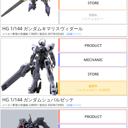
価
STORE
格
売切れ
改
パステルホビー -
定
HG 1/144 ガンダムキマリスヴィダール
予
メーカー希望小売価格 1,760円 / 発売日 2017年3月4日
（詳細ページ）
定
PRODUCT
発
売
MECHANIC
時
期
STORE
販売中
パステルホビー 2,090円
HG 1/144 ガンダムシュバルゼッテ
メーカー希望小売価格 2,090円 / 発売日 2023年7月8日
（詳細ページ）
再
販
PRODUCT
月