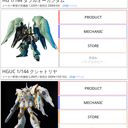
HG 1/144 ダブルオーガンダム
ア
メーカー希望小売価格 1,320円 / 発売日 2008年9月
（詳細ページ）
ー
PRODUCT
ト
イ
MECHANIC
ラ
ス
STORE
ト
レ
売切れ
ー
パステルホビー -
タ
HGUC 1/144 クシャトリヤ
ー
メーカー希望小売価格 5,280円 / 発売日 2009年10月15日
（詳細ページ）
PRODUCT
付
MECHANIC
属
品
STORE
（β）