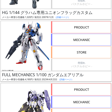
売切れ
パステルホビー -
日
発
HG 1/144 グラハム専用ユニオンフラッグカスタム
売
メーカー希望小売価格 1,320円 / 発売日 2007年12月
（詳細ページ）
PRODUCT
Web
プッ
MECHANIC
シュ
通知
STORE
対象
売切れ
ギ
パステルホビー -
ャ
FULL MECHANICS 1/100 ガンダムエアリアル
ラ
メーカー希望小売価格 4,180円 / 発売日 2023年4月22日
（詳細ページ）
リ
PRODUCT
ー
あ
り
MECHANIC