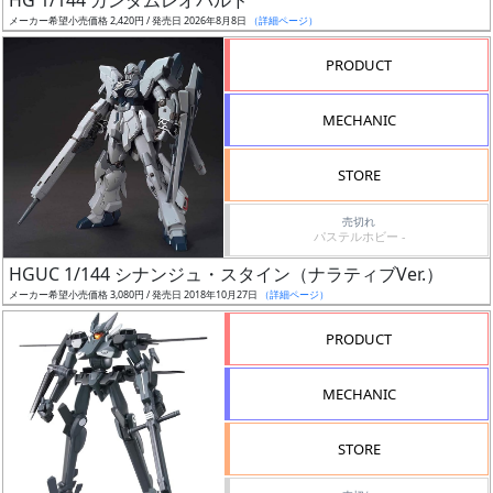
HG 1/144 ガンダムレオパルド
売
メーカー希望小売価格 2,420円 / 発売日 2026年8月8日
（詳細ページ）
切
含
PRODUCT
む
MECHANIC
開
始
STORE
前
売切れ
パステルホビー -
抽
HGUC 1/144 シナンジュ・スタイン（ナラティブVer.）
選
メーカー希望小売価格 3,080円 / 発売日 2018年10月27日
（詳細ページ）
中
PRODUCT
在
庫
MECHANIC
復
活
STORE
近