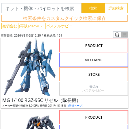
検索条件をカスタムクイック検索に保存
売切含む
(再販)2025/02~
パステルホビー
更新日時: 2026年8月6日12:20 / 検索結果: 161
PRODUCT
MECHANIC
STORE
売切れ
パステルホビー -
フ
MG 1/100 RGZ-95C リゼル（隊長機）
リ
メーカー希望小売価格 5,940円 / 発売日 2011年1月15日
（詳細ページ）
ー
ワ
PRODUCT
ー
ド