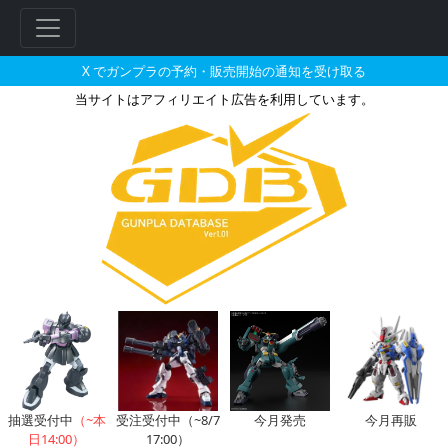
X でガンプラの予約・販売開始の通知を受け取る
当サイトはアフィリエイト広告を利用しています。
パステルホビーで2025年02月
抽選受付中
（~本
受注受付中（~8/7
今月発売
今月再販
日14:00）
17:00）