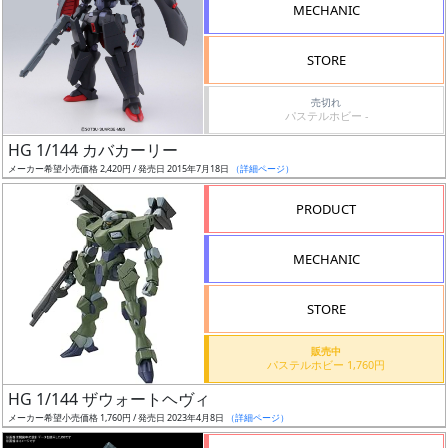
MECHANIC
STORE
売切れ
割
パステルホビー -
引
HG 1/144 カバカーリー
メーカー希望小売価格 2,420円 / 発売日 2015年7月18日
（詳細ページ）
PRODUCT
販
路
MECHANIC
STORE
店
販売中
舗
パステルホビー 1,760円
HG 1/144 ザウォートヘヴィ
メーカー希望小売価格 1,760円 / 発売日 2023年4月8日
（詳細ページ）