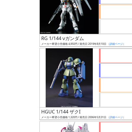
ケ
ー
ル
RG 1/144 νガンダム
成
メーカー希望小売価格 4,950円 / 発売日 2019年8月10日
（詳細ページ）
形
色
シ
リ
ー
ズ・
タ
HGUC 1/144 ザクI
イ
メーカー希望小売価格 1,320円 / 発売日 2006年5月31日
（詳細ページ）
ト
ル