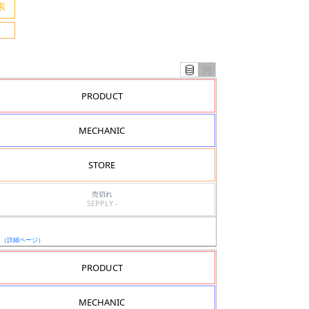
PRODUCT
MECHANIC
STORE
売切れ
SEPPLY -
ド
日
（詳細ページ）
PRODUCT
MECHANIC