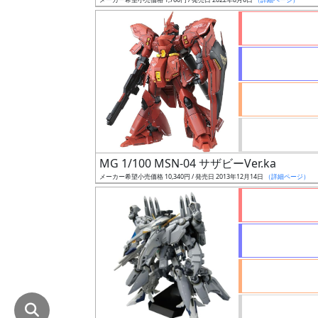
在
庫
復
活
近
日
発
売
MG 1/100 MSN-04 サザビーVer.ka
メーカー希望小売価格 10,340円 / 発売日 2013年12月14日
（詳細ページ）
Web
プッ
シュ
通知
対象
ギ
ャ