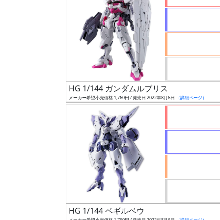
状
況
売
HG 1/144 ガンダムルブリス
切
メーカー希望小売価格 1,760円 / 発売日 2022年8月6日
（詳細ページ）
含
む
開
始
前
抽
選
中
HG 1/144 ベギルベウ
メーカー希望小売価格 1,760円 / 発売日 2022年8月6日
（詳細ページ）