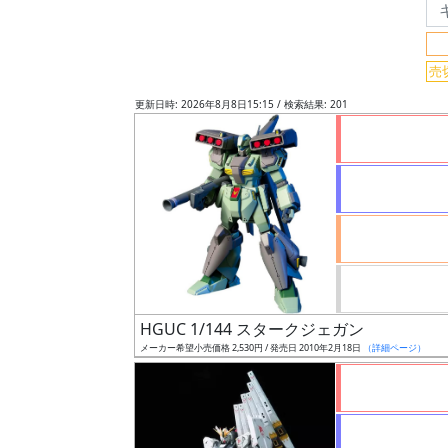
フ
リ
ー
売
ワ
更新日時: 2026年8月8日15:15 / 検索結果: 201
ー
ド
検
索
グ
レ
ー
HGUC 1/144 スタークジェガン
ド
メーカー希望小売価格 2,530円 / 発売日 2010年2月18日
（詳細ページ）
ス