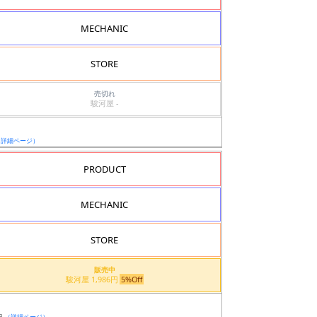
MECHANIC
STORE
売切れ
駿河屋 -
（詳細ページ）
PRODUCT
MECHANIC
STORE
販売中
駿河屋 1,986円
5%Off
日
（詳細ページ）