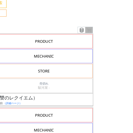
PRODUCT
MECHANIC
STORE
売切れ
駿河屋 -
機（復讐のレクイエム）
9日
（詳細ページ）
PRODUCT
MECHANIC