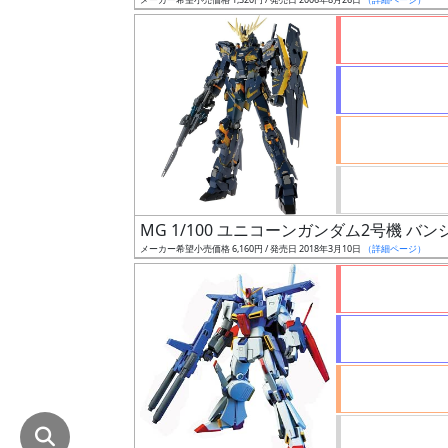
在
庫
復
活
近
日
発
売
MG 1/100 ユニコーンガンダム2号機 バンシィ
メーカー希望小売価格 6,160円 / 発売日 2018年3月10日
（詳細ページ）
Web
プッ
シュ
通知
対象
ギ
ャ