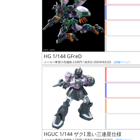
状
況
売
HG 1/144 GFreD
切
メーカー希望小売価格 2,530円 / 発売日 2025年8月2日
（詳細ページ）
含
む
開
始
前
抽
選
中
HGUC 1/144 ザクI 黒い三連星仕様
メーカー希望小売価格 1,320円 / 発売日 2006年8月26日
（詳細ページ）