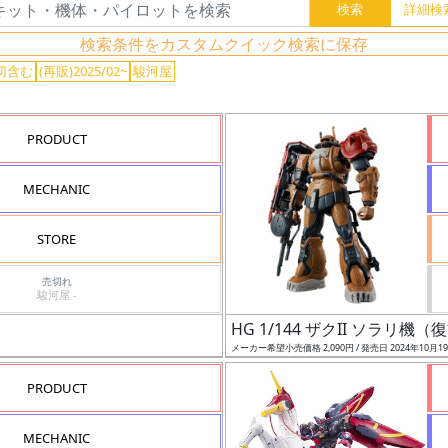
検索条件をカスタムクイック検索に保存
切含む
(再販)2025/02~
駿河屋
PRODUCT
MECHANIC
STORE
売切れ
駿河屋 -
HG 1/144 ザクII ソラリ
メーカー希望小売価格 2,090円 / 発売日 2024年10月1
PRODUCT
MECHANIC