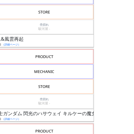
STORE
売切れ
駿河屋 -
ダム&風雲再起
日
（詳細ページ）
PRODUCT
MECHANIC
STORE
売切れ
駿河屋 -
動戦士ガンダム 閃光のハサウェイ キルケーの魔女）
日
（詳細ページ）
PRODUCT