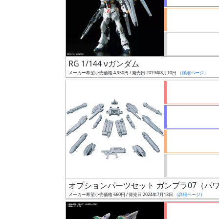
ケ
ー
ル
RG 1/144 νガンダム
成
メーカー希望小売価格 4,950円 / 発売日 2019年8月10日
（詳細ページ）
形
色
シ
リ
ー
ズ・
タ
オプションパーツセット ガンプラ07（パ
イ
メーカー希望小売価格 660円 / 発売日 2024年7月13日
（詳細ページ）
ト
ル