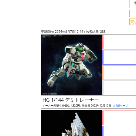
フ
リ
ー
売
ワ
更新日時: 2026年8月7日12:44 / 検索結果: 288
ー
ド
検
索
グ
レ
ー
HG 1/144 デミトレーナー
ド
メーカー希望小売価格 1,320円 / 発売日 2022年12月10日
（詳細ページ）
ス