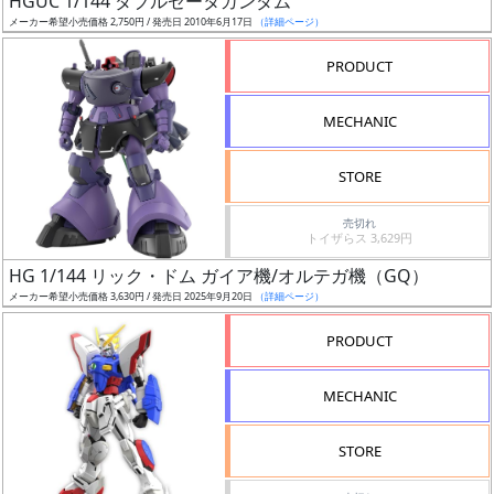
HGUC 1/144 ダブルゼータガンダム
ア
メーカー希望小売価格 2,750円 / 発売日 2010年6月17日
（詳細ページ）
ー
PRODUCT
ト
イ
MECHANIC
ラ
ス
STORE
ト
レ
売切れ
ー
トイザらス 3,629円
タ
HG 1/144 リック・ドム ガイア機/オルテガ機（GQ）
ー
メーカー希望小売価格 3,630円 / 発売日 2025年9月20日
（詳細ページ）
PRODUCT
付
MECHANIC
属
品
STORE
（β）