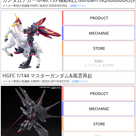
ガンダムデカールNo.139 機動戦士Gundam GQuuuuuuX汎
売
メーカー希望小売価格 550円 / 発売日 2025年9月20日
（詳細ページ）
切
含
PRODUCT
む
MECHANIC
開
始
STORE
前
売切れ
トイザらス 3,079円
抽
HGFC 1/144 マスターガンダム&風雲再起
選
メーカー希望小売価格 3,080円 / 発売日 2011年8月27日
（詳細ページ）
中
PRODUCT
在
庫
MECHANIC
復
活
STORE
近