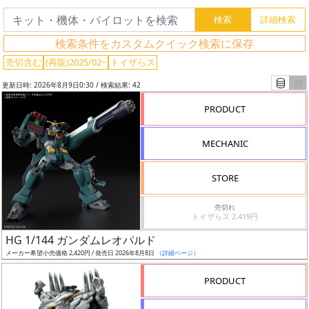
検索条件をカスタムクイック検索に保存
売切含む
(再販)2025/02~
トイザらス
更新日時: 2026年8月9日0:30 / 検索結果: 42
PRODUCT
MECHANIC
STORE
売切れ
トイザらス 2,419円
フ
HG 1/144 ガンダムレオパルド
リ
メーカー希望小売価格 2,420円 / 発売日 2026年8月8日
（詳細ページ）
ー
ワ
PRODUCT
ー
ド