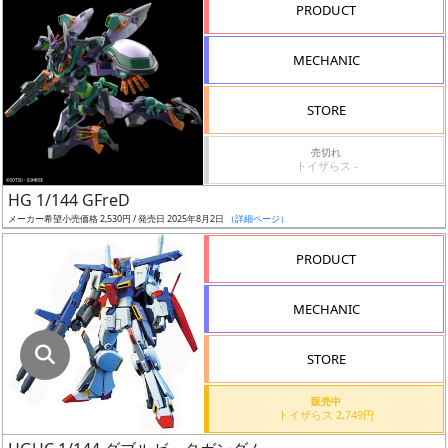
指
PRODUCT
定
し
MECHANIC
た
店
STORE
舗
が
売切れ
トイザらス -
最
HG 1/144 GFreD
安
メーカー希望小売価格 2,530円 / 発売日 2025年8月2日
（詳細ページ）
値
の
PRODUCT
み
表
MECHANIC
示
STORE
ボ
ッ
販売中
トイザらス 2,749円
ク
ス