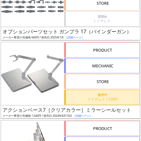
価
STORE
格
売切れ
改
トイザらス -
定
オプションパーツセット ガンプラ 17（バインダーガン）
予
メーカー希望小売価格 660円 / 発売日 2025年7月
（詳細ページ）
定
PRODUCT
発
売
MECHANIC
時
期
STORE
販売中
トイザらス 1,539円
アクションベース7［クリアカラー］ミラーシールセット
メーカー希望小売価格 1,540円 / 発売日 2024年8月10日
（詳細ページ）
再
販
PRODUCT
月