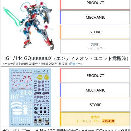
PRODUCT
形
色
MECHANIC
STORE
シ
売切れ
リ
トイザらス -
ー
HG 1/144 GQuuuuuuX（エンディミオン・ユニット覚醒時）
ズ・
メーカー希望小売価格 2,860円 / 発売日 2026年1月10日
（詳細ページ）
タ
イ
PRODUCT
ト
ル
MECHANIC
STORE
状
販売中
況
トイザらス 399円
27%Off