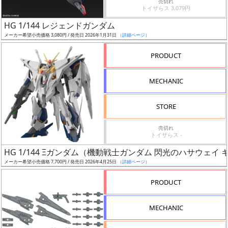
売切れ
トイザらス 3,079円
日
発
HG 1/144 レジェンドガンダム
売
メーカー希望小売価格 3,080円 / 発売日 2026年1月31日
（詳細ページ）
PRODUCT
Web
プッ
MECHANIC
シュ
通知
STORE
対象
売切れ
ギ
トイザらス -
ャ
HG 1/144 Ξガンダム（機動戦士ガンダム 閃光のハサウェイ
ラ
メーカー希望小売価格 7,700円 / 発売日 2026年4月25日
（詳細ページ）
リ
PRODUCT
ー
あ
り
MECHANIC