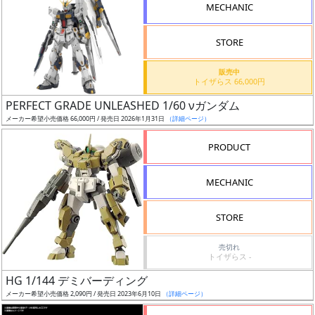
MECHANIC
STORE
販売中
割
トイザらス 66,000円
引
PERFECT GRADE UNLEASHED 1/60 νガンダム
メーカー希望小売価格 66,000円 / 発売日 2026年1月31日
（詳細ページ）
PRODUCT
販
路
MECHANIC
STORE
店
売切れ
舗
トイザらス -
HG 1/144 デミバーディング
メーカー希望小売価格 2,090円 / 発売日 2023年6月10日
（詳細ページ）