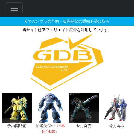
X でガンプラの予約・販売開始の通知を受け取る
当サイトはアフィリエイト広告を利用しています。
トイザらスで2025年02月に再
予約開始前
抽選受付中
（~本
今月発売
今月再販
日14:00）