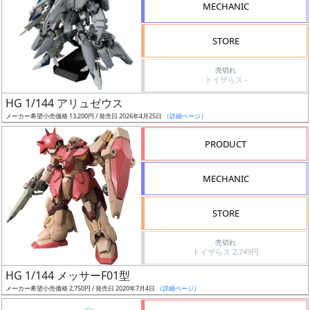
MECHANIC
検
索
STORE
売切れ
トイザらス -
グ
HG 1/144 アリュゼウス
レ
メーカー希望小売価格 13,200円 / 発売日 2026年4月25日
（詳細ページ）
ー
ド
PRODUCT
MECHANIC
ス
STORE
ケ
ー
売切れ
ル
トイザらス 2,749円
HG 1/144 メッサーF01型
メーカー希望小売価格 2,750円 / 発売日 2020年7月4日
（詳細ページ）
成