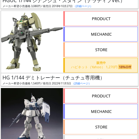
HGUC 1/144 シナンジュ・スタイン（ナラティブVer.）
ア
メーカー希望小売価格 3,080円 / 発売日 2018年10月27日
（詳細ページ）
ー
PRODUCT
ト
イ
MECHANIC
ラ
ス
STORE
ト
レ
販売中
ー
ハピネット（Yahoo） 1,270円
18%Off
タ
HG 1/144 デミトレーナー（チュチュ専用機）
ー
メーカー希望小売価格 1,540円 / 発売日 2022年11月5日
（詳細ページ）
PRODUCT
付
MECHANIC
属
品
STORE
（β）