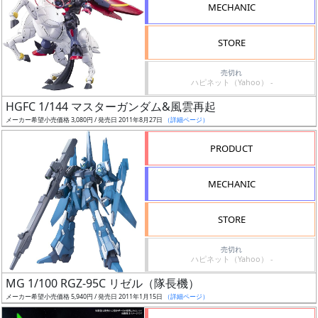
MECHANIC
STORE
売切れ
割
ハピネット（Yahoo） -
引
HGFC 1/144 マスターガンダム&風雲再起
メーカー希望小売価格 3,080円 / 発売日 2011年8月27日
（詳細ページ）
PRODUCT
販
路
MECHANIC
STORE
店
売切れ
舗
ハピネット（Yahoo） -
MG 1/100 RGZ-95C リゼル（隊長機）
メーカー希望小売価格 5,940円 / 発売日 2011年1月15日
（詳細ページ）