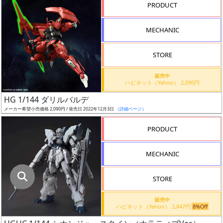
指
PRODUCT
定
し
MECHANIC
た
店
STORE
舗
が
販売中
ハピネット（Yahoo） 2,090円
最
HG 1/144 ダリルバルデ
安
メーカー希望小売価格 2,090円 / 発売日 2022年12月3日
（詳細ページ）
値
の
PRODUCT
み
表
MECHANIC
示
STORE
ボ
ッ
販売中
ハピネット（Yahoo） 2,847円
8%Off
ク
ス