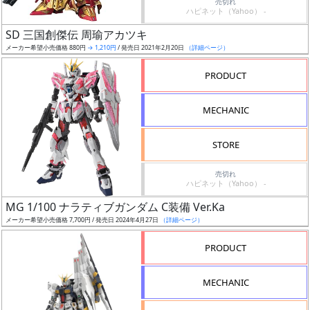
売切れ
ハピネット（Yahoo） -
日
発
SD 三国創傑伝 周瑜アカツキ
売
メーカー希望小売価格 880円
→ 1,210円
/ 発売日 2021年2月20日
（詳細ページ）
PRODUCT
Web
プッ
MECHANIC
シュ
通知
STORE
対象
売切れ
ギ
ハピネット（Yahoo） -
ャ
MG 1/100 ナラティブガンダム C装備 Ver.Ka
ラ
メーカー希望小売価格 7,700円 / 発売日 2024年4月27日
（詳細ページ）
リ
PRODUCT
ー
あ
り
MECHANIC