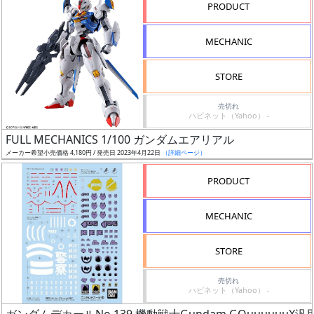
PRODUCT
形
色
MECHANIC
STORE
シ
売切れ
リ
ハピネット（Yahoo） -
ー
FULL MECHANICS 1/100 ガンダムエアリアル
ズ・
メーカー希望小売価格 4,180円 / 発売日 2023年4月22日
（詳細ページ）
タ
イ
PRODUCT
ト
ル
MECHANIC
STORE
状
売切れ
況
ハピネット（Yahoo） -