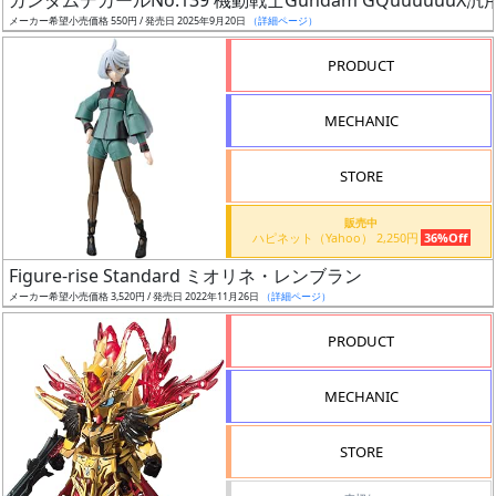
ガンダムデカールNo.139 機動戦士Gundam GQuuuuuuX汎
売
メーカー希望小売価格 550円 / 発売日 2025年9月20日
（詳細ページ）
切
含
PRODUCT
む
MECHANIC
開
始
STORE
前
販売中
ハピネット（Yahoo） 2,250円
36%Off
抽
Figure-rise Standard ミオリネ・レンブラン
選
メーカー希望小売価格 3,520円 / 発売日 2022年11月26日
（詳細ページ）
中
PRODUCT
在
庫
MECHANIC
復
活
STORE
近