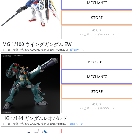
MECHANIC
検
索
STORE
売切れ
ハピネット（Yahoo） -
グ
MG 1/100 ウイングガンダム EW
レ
メーカー希望小売価格 4,290円 / 発売日 2011年3月26日
（詳細ページ）
ー
ド
PRODUCT
MECHANIC
ス
STORE
ケ
ー
売切れ
ル
ハピネット（Yahoo） -
HG 1/144 ガンダムレオパルド
メーカー希望小売価格 2,420円 / 発売日 2026年8月8日
（詳細ページ）
成