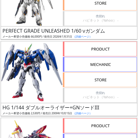
価
STORE
格
売切れ
改
ハピネット（Yahoo） -
定
PERFECT GRADE UNLEASHED 1/60 νガンダム
予
メーカー希望小売価格 66,000円 / 発売日 2026年1月31日
（詳細ページ）
定
PRODUCT
発
売
MECHANIC
時
期
STORE
売切れ
ハピネット（Yahoo） -
HG 1/144 ダブルオーライザー+GNソードIII
メーカー希望小売価格 2,530円 / 発売日 2009年10月15日
（詳細ページ）
再
販
PRODUCT
月