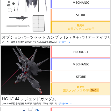
MECHANIC
STORE
販売中
割
楽天ブックス 2,959円
引
オプションパーツセット ガンプラ 15（キャバリアーアイフ
メーカー希望小売価格 2,970円 / 発売日 2025年2月22日
（詳細ページ）
PRODUCT
販
路
MECHANIC
STORE
店
販売中
舗
楽天ブックス 2,930円
5%Off
HG 1/144 レジェンドガンダム
メーカー希望小売価格 3,080円 / 発売日 2026年1月31日
（詳細ページ）