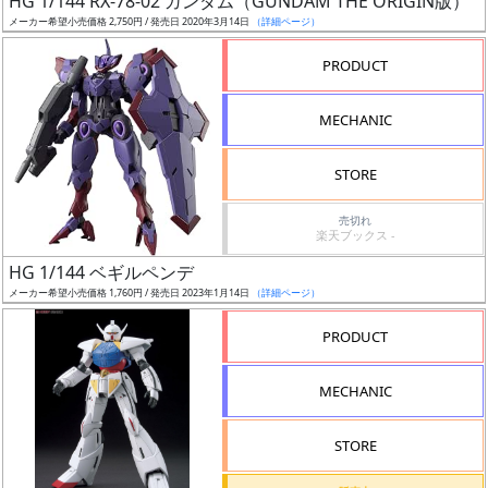
HG 1/144 RX-78-02 ガンダム（GUNDAM THE ORIGIN版）
ア
メーカー希望小売価格 2,750円 / 発売日 2020年3月14日
（詳細ページ）
ー
PRODUCT
ト
イ
MECHANIC
ラ
ス
STORE
ト
レ
売切れ
ー
楽天ブックス -
タ
HG 1/144 ベギルペンデ
ー
メーカー希望小売価格 1,760円 / 発売日 2023年1月14日
（詳細ページ）
PRODUCT
付
MECHANIC
属
品
STORE
（β）