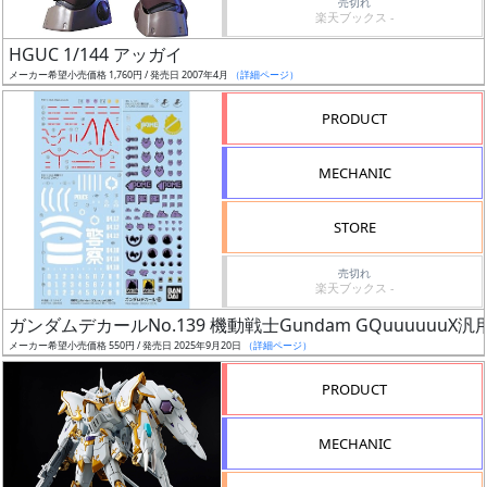
売切れ
楽天ブックス -
日
発
HGUC 1/144 アッガイ
売
メーカー希望小売価格 1,760円 / 発売日 2007年4月
（詳細ページ）
PRODUCT
Web
プッ
MECHANIC
シュ
通知
STORE
対象
売切れ
ギ
楽天ブックス -
ャ
ガンダムデカールNo.139 機動戦士Gundam GQuuuuuuX汎
ラ
メーカー希望小売価格 550円 / 発売日 2025年9月20日
（詳細ページ）
リ
PRODUCT
ー
あ
り
MECHANIC