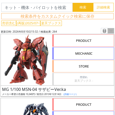
検索条件をカスタムクイック検索に保存
売切含む
(再販)2025/07~
楽天ブックス
更新日時: 2026年8月10日15:32 / 検索結果: 264
PRODUCT
MECHANIC
STORE
売切れ
楽天ブックス -
フ
MG 1/100 MSN-04 サザビーVer.ka
リ
メーカー希望小売価格 10,340円 / 発売日 2013年12月14日
（詳細ページ）
ー
ワ
PRODUCT
ー
ド