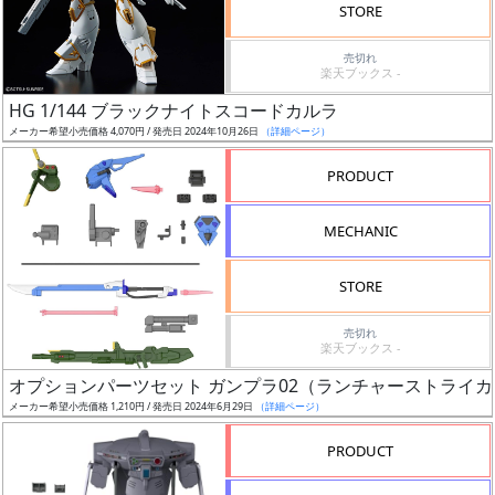
価
STORE
格
売切れ
改
楽天ブックス -
定
HG 1/144 ブラックナイトスコードカルラ
予
メーカー希望小売価格 4,070円 / 発売日 2024年10月26日
（詳細ページ）
定
PRODUCT
発
売
MECHANIC
時
期
STORE
売切れ
楽天ブックス -
オプションパーツセット ガンプラ02（ランチャーストライ
メーカー希望小売価格 1,210円 / 発売日 2024年6月29日
（詳細ページ）
再
販
PRODUCT
月