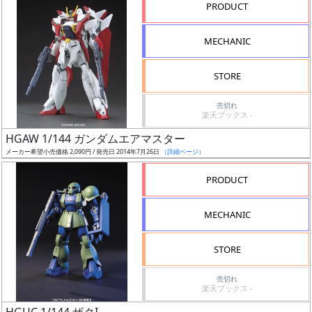
PRODUCT
形
色
MECHANIC
STORE
シ
売切れ
リ
楽天ブックス -
ー
HGAW 1/144 ガンダムエアマスター
ズ・
メーカー希望小売価格 2,090円 / 発売日 2014年7月26日
（詳細ページ）
タ
イ
PRODUCT
ト
ル
MECHANIC
STORE
状
売切れ
況
楽天ブックス -