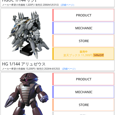
HGUC 1/144 ザクI
売
メーカー希望小売価格 1,320円 / 発売日 2006年5月31日
（詳細ページ）
切
含
PRODUCT
む
MECHANIC
開
始
STORE
前
販売中
楽天ブックス 11,399円
14%Off
抽
HG 1/144 アリュゼウス
選
メーカー希望小売価格 13,200円 / 発売日 2026年4月25日
（詳細ページ）
中
PRODUCT
在
庫
MECHANIC
復
活
STORE
近