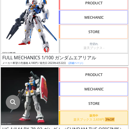
指
PRODUCT
定
し
MECHANIC
た
店
STORE
舗
が
売切れ
楽天ブックス -
最
FULL MECHANICS 1/100 ガンダムエアリアル
安
メーカー希望小売価格 4,180円 / 発売日 2023年4月22日
（詳細ページ）
値
の
PRODUCT
み
表
MECHANIC
示
STORE
ボ
ッ
販売中
楽天ブックス 2,659円
3%Off
ク
ス