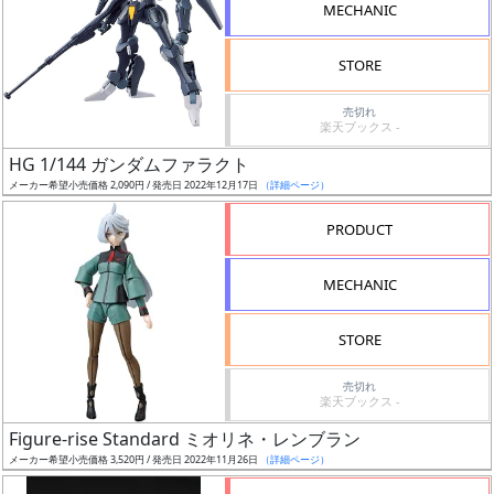
MECHANIC
検
索
STORE
売切れ
楽天ブックス -
グ
HG 1/144 ガンダムファラクト
レ
メーカー希望小売価格 2,090円 / 発売日 2022年12月17日
（詳細ページ）
ー
ド
PRODUCT
MECHANIC
ス
STORE
ケ
ー
売切れ
ル
楽天ブックス -
Figure-rise Standard ミオリネ・レンブラン
メーカー希望小売価格 3,520円 / 発売日 2022年11月26日
（詳細ページ）
成