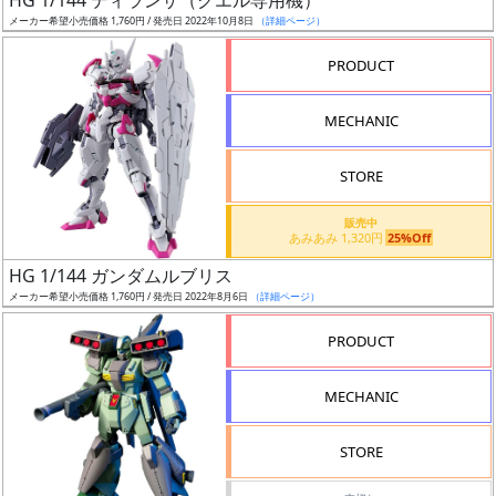
HG 1/144 ディランザ（グエル専用機）
売
メーカー希望小売価格 1,760円 / 発売日 2022年10月8日
（詳細ページ）
切
含
PRODUCT
む
MECHANIC
開
始
STORE
前
販売中
あみあみ 1,320円
25%Off
抽
HG 1/144 ガンダムルブリス
選
メーカー希望小売価格 1,760円 / 発売日 2022年8月6日
（詳細ページ）
中
PRODUCT
在
庫
MECHANIC
復
活
STORE
近