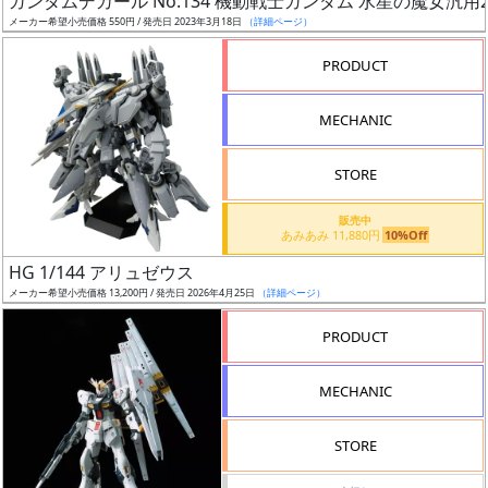
ガンダムデカール No.134 機動戦士ガンダム 水星の魔女汎用
ア
メーカー希望小売価格 550円 / 発売日 2023年3月18日
（詳細ページ）
ー
PRODUCT
ト
イ
MECHANIC
ラ
ス
STORE
ト
レ
販売中
ー
あみあみ 11,880円
10%Off
タ
HG 1/144 アリュゼウス
ー
メーカー希望小売価格 13,200円 / 発売日 2026年4月25日
（詳細ページ）
PRODUCT
付
MECHANIC
属
品
STORE
（β）