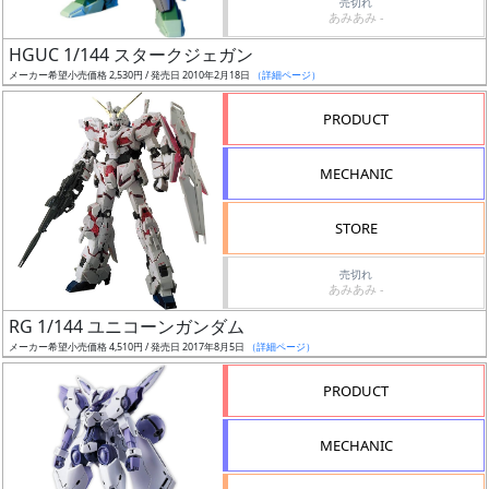
売切れ
あみあみ -
日
発
HGUC 1/144 スタークジェガン
売
メーカー希望小売価格 2,530円 / 発売日 2010年2月18日
（詳細ページ）
PRODUCT
Web
プッ
MECHANIC
シュ
通知
STORE
対象
売切れ
ギ
あみあみ -
ャ
RG 1/144 ユニコーンガンダム
ラ
メーカー希望小売価格 4,510円 / 発売日 2017年8月5日
（詳細ページ）
リ
PRODUCT
ー
あ
り
MECHANIC