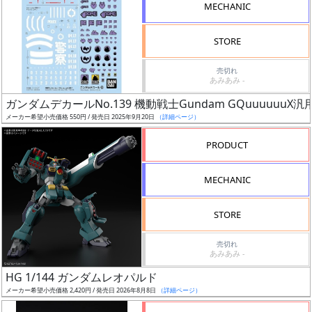
MECHANIC
検
索
STORE
売切れ
あみあみ -
グ
ガンダムデカールNo.139 機動戦士Gundam GQuuuuuuX汎
レ
メーカー希望小売価格 550円 / 発売日 2025年9月20日
（詳細ページ）
ー
ド
PRODUCT
MECHANIC
ス
STORE
ケ
ー
売切れ
ル
あみあみ -
HG 1/144 ガンダムレオパルド
メーカー希望小売価格 2,420円 / 発売日 2026年8月8日
（詳細ページ）
成