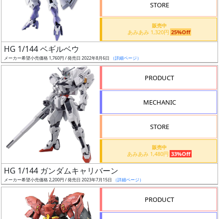
価
STORE
格
販売中
改
あみあみ 1,320円
25%Off
定
HG 1/144 ベギルベウ
予
メーカー希望小売価格 1,760円 / 発売日 2022年8月6日
（詳細ページ）
定
PRODUCT
発
売
MECHANIC
時
期
STORE
販売中
あみあみ 1,480円
33%Off
HG 1/144 ガンダムキャリバーン
メーカー希望小売価格 2,200円 / 発売日 2023年7月15日
（詳細ページ）
再
販
PRODUCT
月