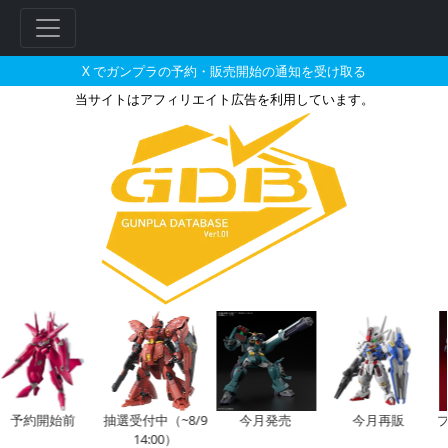
X でガンプラの予約・販売開始の通知を受け取る
当サイトはアフィリエイト広告を利用しています。
あみあみで2025年09月に再販
約開始前
抽選受付中（~8/9
今月発売
今月再販
プレ
14:00）