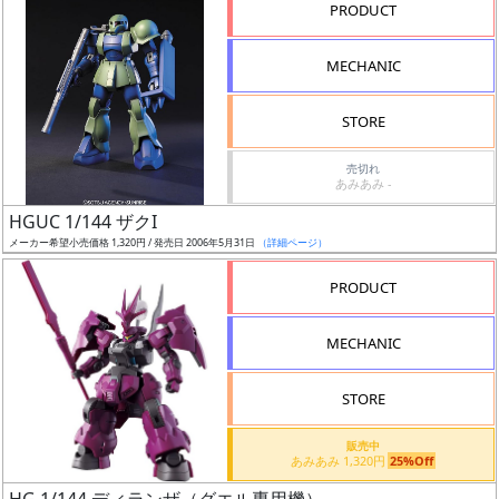
PRODUCT
形
色
MECHANIC
STORE
シ
売切れ
リ
あみあみ -
ー
HGUC 1/144 ザクI
ズ・
メーカー希望小売価格 1,320円 / 発売日 2006年5月31日
（詳細ページ）
タ
イ
PRODUCT
ト
ル
MECHANIC
STORE
状
販売中
況
あみあみ 1,320円
25%Off