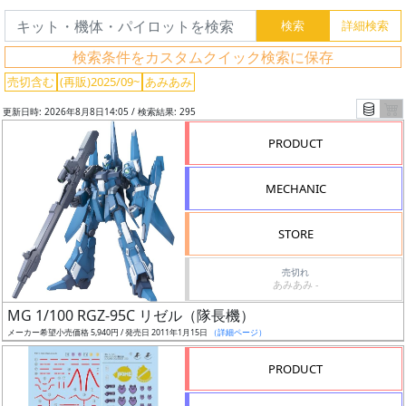
検索条件をカスタムクイック検索に保存
売切含む
(再販)2025/09~
あみあみ
更新日時: 2026年8月8日14:05 / 検索結果: 295
PRODUCT
MECHANIC
STORE
売切れ
あみあみ -
フ
MG 1/100 RGZ-95C リゼル（隊長機）
リ
メーカー希望小売価格 5,940円 / 発売日 2011年1月15日
（詳細ページ）
ー
ワ
PRODUCT
ー
ド