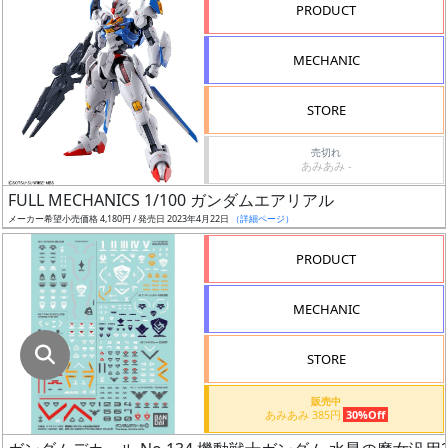
指
PRODUCT
定
し
MECHANIC
た
店
STORE
舗
が
売切れ
あみあみ -
最
FULL MECHANICS 1/100 ガンダムエアリアル
安
メーカー希望小売価格 4,180円 / 発売日 2023年4月22日
（詳細ページ）
値
の
PRODUCT
み
表
MECHANIC
示
STORE
ボ
ッ
販売中
あみあみ 385円
30%Off
ク
ス