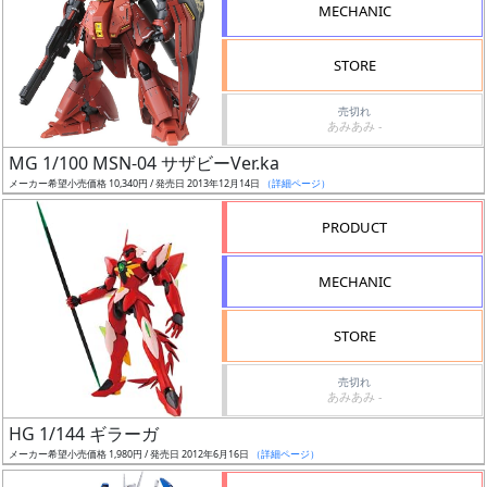
MECHANIC
STORE
売切れ
割
あみあみ -
引
MG 1/100 MSN-04 サザビーVer.ka
メーカー希望小売価格 10,340円 / 発売日 2013年12月14日
（詳細ページ）
PRODUCT
販
路
MECHANIC
STORE
店
売切れ
舗
あみあみ -
HG 1/144 ギラーガ
メーカー希望小売価格 1,980円 / 発売日 2012年6月16日
（詳細ページ）