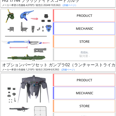
HG 1/144 ブラックナイトスコードカルラ
ア
メーカー希望小売価格 4,070円 / 発売日 2024年10月26日
（詳細ページ）
ー
PRODUCT
ト
イ
MECHANIC
ラ
ス
STORE
ト
レ
売切れ
ー
駿河屋 -
タ
オプションパーツセット ガンプラ02（ランチャーストライ
ー
メーカー希望小売価格 1,210円 / 発売日 2024年6月29日
（詳細ページ）
PRODUCT
付
MECHANIC
属
品
STORE
（β）