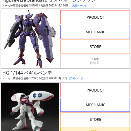
Figure-rise Standard ミオリネ・レンブラン
売
メーカー希望小売価格 3,520円 / 発売日 2022年11月26日
（詳細ページ）
切
含
PRODUCT
む
MECHANIC
開
始
STORE
前
売切れ
駿河屋 -
抽
HG 1/144 ベギルペンデ
選
メーカー希望小売価格 1,760円 / 発売日 2023年1月14日
（詳細ページ）
中
PRODUCT
在
庫
MECHANIC
復
活
STORE
近