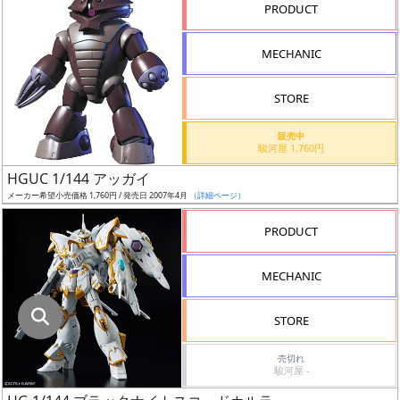
指
PRODUCT
定
し
MECHANIC
た
店
STORE
舗
が
販売中
駿河屋 1,760円
最
HGUC 1/144 アッガイ
安
メーカー希望小売価格 1,760円 / 発売日 2007年4月
（詳細ページ）
値
の
PRODUCT
み
表
MECHANIC
示
STORE
ボ
ッ
売切れ
駿河屋 -
ク
ス