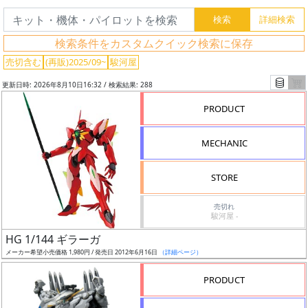
検索条件をカスタムクイック検索に保存
売切含む
(再販)2025/09~
駿河屋
更新日時: 2026年8月10日16:32 / 検索結果: 288
PRODUCT
MECHANIC
STORE
売切れ
駿河屋 -
フ
HG 1/144 ギラーガ
リ
メーカー希望小売価格 1,980円 / 発売日 2012年6月16日
（詳細ページ）
ー
ワ
PRODUCT
ー
ド