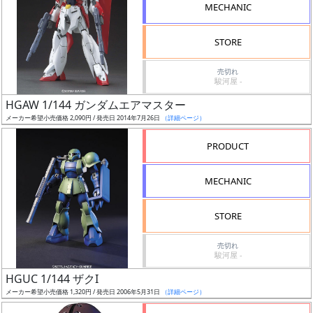
MECHANIC
STORE
売切れ
割
駿河屋 -
引
HGAW 1/144 ガンダムエアマスター
メーカー希望小売価格 2,090円 / 発売日 2014年7月26日
（詳細ページ）
PRODUCT
販
路
MECHANIC
STORE
店
売切れ
舗
駿河屋 -
HGUC 1/144 ザクI
メーカー希望小売価格 1,320円 / 発売日 2006年5月31日
（詳細ページ）