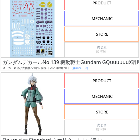
PRODUCT
形
色
MECHANIC
STORE
シ
売切れ
リ
駿河屋 -
ー
ガンダムデカールNo.139 機動戦士Gundam GQuuuuuuX汎
ズ・
メーカー希望小売価格 550円 / 発売日 2025年9月20日
（詳細ページ）
タ
イ
PRODUCT
ト
ル
MECHANIC
STORE
状
売切れ
況
駿河屋 -