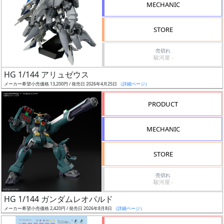
MECHANIC
検
索
STORE
売切れ
駿河屋 -
グ
HG 1/144 アリュゼウス
レ
メーカー希望小売価格 13,200円 / 発売日 2026年4月25日
（詳細ページ）
ー
ド
PRODUCT
MECHANIC
ス
STORE
ケ
ー
売切れ
ル
駿河屋 -
HG 1/144 ガンダムレオパルド
メーカー希望小売価格 2,420円 / 発売日 2026年8月8日
（詳細ページ）
成