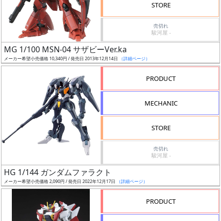
価
STORE
格
売切れ
改
駿河屋 -
定
MG 1/100 MSN-04 サザビーVer.ka
予
メーカー希望小売価格 10,340円 / 発売日 2013年12月14日
（詳細ページ）
定
PRODUCT
発
売
MECHANIC
時
期
STORE
売切れ
駿河屋 -
HG 1/144 ガンダムファラクト
メーカー希望小売価格 2,090円 / 発売日 2022年12月17日
（詳細ページ）
再
販
PRODUCT
月