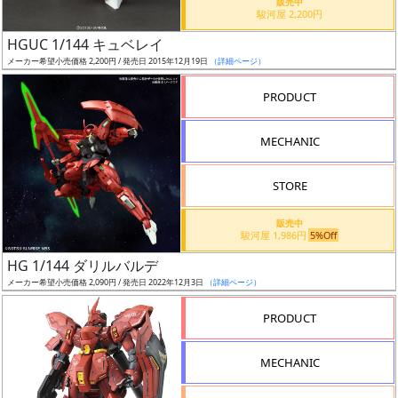
販売中
駿河屋 2,200円
日
発
HGUC 1/144 キュベレイ
売
メーカー希望小売価格 2,200円 / 発売日 2015年12月19日
（詳細ページ）
PRODUCT
Web
プッ
MECHANIC
シュ
通知
STORE
対象
販売中
ギ
駿河屋 1,986円
5%Off
ャ
HG 1/144 ダリルバルデ
ラ
メーカー希望小売価格 2,090円 / 発売日 2022年12月3日
（詳細ページ）
リ
PRODUCT
ー
あ
り
MECHANIC