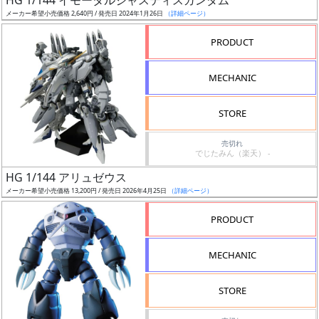
HG 1/144 イモータルジャスティスガンダム
売
メーカー希望小売価格 2,640円 / 発売日 2024年1月26日
（詳細ページ）
切
含
PRODUCT
む
MECHANIC
開
始
STORE
前
売切れ
でじたみん（楽天） -
抽
HG 1/144 アリュゼウス
選
メーカー希望小売価格 13,200円 / 発売日 2026年4月25日
（詳細ページ）
中
PRODUCT
在
庫
MECHANIC
復
活
STORE
近