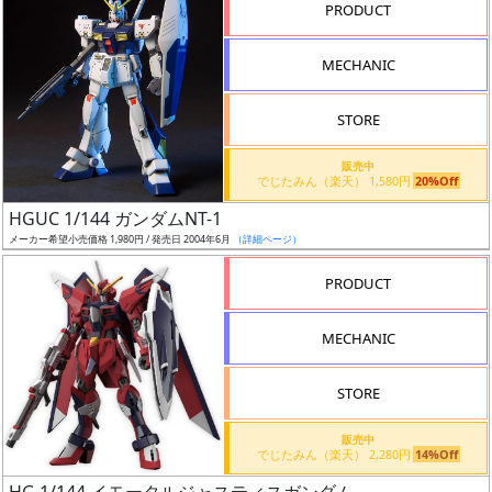
PRODUCT
形
色
MECHANIC
STORE
シ
販売中
リ
でじたみん（楽天） 1,580円
20%Off
ー
HGUC 1/144 ガンダムNT-1
ズ・
メーカー希望小売価格 1,980円 / 発売日 2004年6月
（詳細ページ）
タ
イ
PRODUCT
ト
ル
MECHANIC
STORE
状
販売中
況
でじたみん（楽天） 2,280円
14%Off