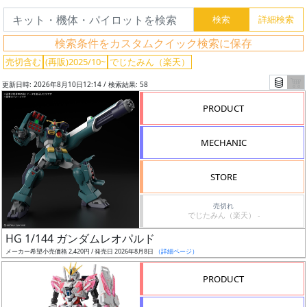
検索条件をカスタムクイック検索に保存
売切含む
(再販)2025/10~
でじたみん（楽天）
更新日時: 2026年8月10日12:14 / 検索結果: 58
PRODUCT
MECHANIC
STORE
売切れ
でじたみん（楽天） -
フ
HG 1/144 ガンダムレオパルド
リ
メーカー希望小売価格 2,420円 / 発売日 2026年8月8日
（詳細ページ）
ー
ワ
PRODUCT
ー
ド