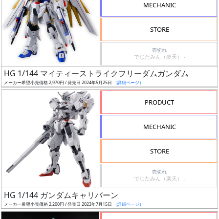
MECHANIC
STORE
売切れ
割
でじたみん（楽天） -
引
HG 1/144 マイティーストライクフリーダムガンダム
メーカー希望小売価格 2,970円 / 発売日 2024年5月25日
（詳細ページ）
PRODUCT
販
路
MECHANIC
STORE
店
売切れ
舗
でじたみん（楽天） -
HG 1/144 ガンダムキャリバーン
メーカー希望小売価格 2,200円 / 発売日 2023年7月15日
（詳細ページ）