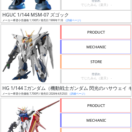
売切れ
でじたみん（楽天） -
日
発
HGUC 1/144 MSM-07 ズゴック
売
メーカー希望小売価格 1,100円 / 発売日 1999年11月
（詳細ページ）
PRODUCT
Web
プッ
MECHANIC
シュ
通知
STORE
対象
売切れ
ギ
でじたみん（楽天） -
ャ
HG 1/144 Ξガンダム（機動戦士ガンダム 閃光のハサウェイ
ラ
メーカー希望小売価格 7,700円 / 発売日 2026年4月25日
（詳細ページ）
リ
PRODUCT
ー
あ
り
MECHANIC