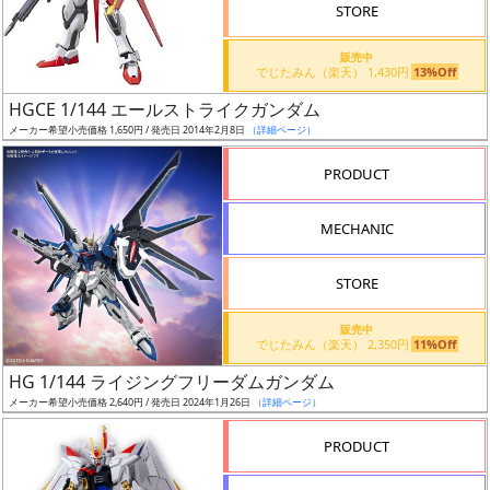
価
STORE
格
販売中
改
でじたみん（楽天） 1,430円
13%Off
定
HGCE 1/144 エールストライクガンダム
予
メーカー希望小売価格 1,650円 / 発売日 2014年2月8日
（詳細ページ）
定
PRODUCT
発
売
MECHANIC
時
期
STORE
販売中
でじたみん（楽天） 2,350円
11%Off
HG 1/144 ライジングフリーダムガンダム
メーカー希望小売価格 2,640円 / 発売日 2024年1月26日
（詳細ページ）
再
販
PRODUCT
月