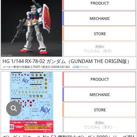
指
PRODUCT
定
し
MECHANIC
た
店
STORE
舗
が
売切れ
でじたみん（楽天） -
最
HG 1/144 RX-78-02 ガンダム（GUNDAM THE ORIGIN版）
安
メーカー希望小売価格 2,750円 / 発売日 2020年3月14日
（詳細ページ）
値
の
PRODUCT
み
表
MECHANIC
示
STORE
ボ
ッ
売切れ
でじたみん（楽天） -
ク
ス