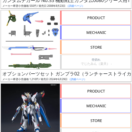
ガンダムデカール No.53 機動戦士ガンダム0080シリーズ用1
ア
メーカー希望小売価格 550円 / 発売日 2008年8月23日
（詳細ページ）
ー
PRODUCT
ト
イ
MECHANIC
ラ
ス
STORE
ト
レ
売切れ
ー
でじたみん（楽天） -
タ
オプションパーツセット ガンプラ02（ランチャーストライ
ー
メーカー希望小売価格 1,210円 / 発売日 2024年6月29日
（詳細ページ）
PRODUCT
付
MECHANIC
属
品
STORE
（β）