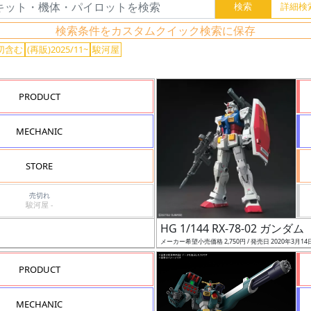
検索条件をカスタムクイック検索に保存
切含む
(再販)2025/11~
駿河屋
PRODUCT
MECHANIC
STORE
売切れ
駿河屋 -
HG 1/144 RX-78-02 ガンダ
メーカー希望小売価格 2,750円 / 発売日 2020年3月14
PRODUCT
MECHANIC