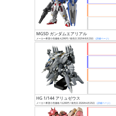
ケ
ー
ル
MGSD ガンダムエアリアル
成
メーカー希望小売価格 4,290円 / 発売日 2025年8月23日
（詳細ページ）
形
色
シ
リ
ー
ズ・
タ
HG 1/144 アリュゼウス
イ
メーカー希望小売価格 13,200円 / 発売日 2026年4月25日
（詳細ページ）
ト
ル