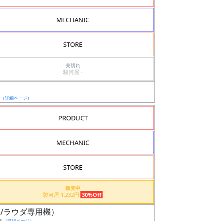
MECHANIC
STORE
売切れ
駿河屋 -
日
（詳細ページ）
PRODUCT
MECHANIC
STORE
販売中
駿河屋 1,232円
30%Off
般機/ラウダ専用機）
日
（詳細ページ）