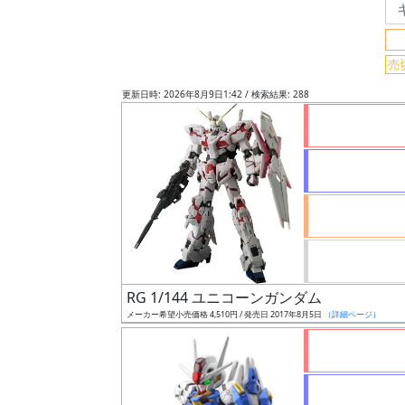
フ
リ
ー
売
ワ
更新日時: 2026年8月9日1:42 / 検索結果: 288
ー
ド
検
索
グ
レ
ー
RG 1/144 ユニコーンガンダム
ド
メーカー希望小売価格 4,510円 / 発売日 2017年8月5日
（詳細ページ）
ス