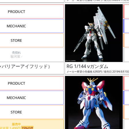
PRODUCT
MECHANIC
STORE
売切れ
駿河屋 -
キャバリアーアイフリッド）
RG 1/144 νガンダム
メーカー希望小売価格 4,950円 / 発売日 2019年8月10
PRODUCT
MECHANIC
STORE
販売中
駿河屋 1,496円
15%Off