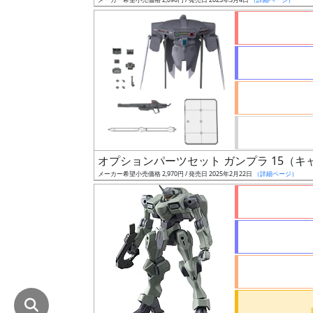
在
庫
復
活
近
日
発
売
オプションパーツセット ガンプラ 15（
メーカー希望小売価格 2,970円 / 発売日 2025年2月22日
（詳細ページ）
Web
プッ
シュ
通知
対象
ギ
ャ