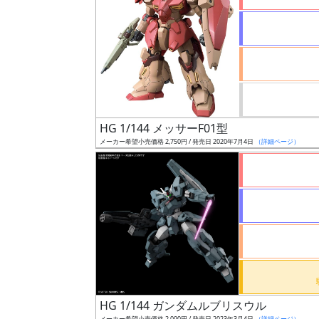
状
況
売
HG 1/144 メッサーF01型
切
メーカー希望小売価格 2,750円 / 発売日 2020年7月4日
（詳細ページ）
含
む
開
始
前
抽
選
中
HG 1/144 ガンダムルブリスウル
メーカー希望小売価格 2,090円 / 発売日 2023年3月4日
（詳細ページ）