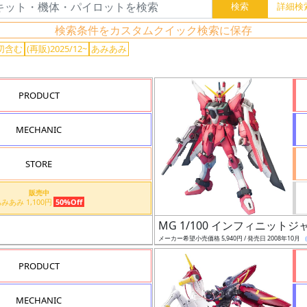
検索条件をカスタムクイック検索に保存
切含む
(再販)2025/12~
あみあみ
PRODUCT
MECHANIC
STORE
販売中
あみあみ 1,100円
50%Off
MG 1/100 インフィニット
メーカー希望小売価格 5,940円 / 発売日 2008年10月
PRODUCT
MECHANIC