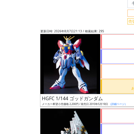
フ
リ
ー
売
ワ
更新日時: 2026年8月7日21:13 / 検索結果: 295
ー
ド
検
索
グ
レ
ー
HGFC 1/144 ゴッドガンダム
ド
メーカー希望小売価格 2,200円 / 発売日 2010年5月19日
（詳細ページ）
ス