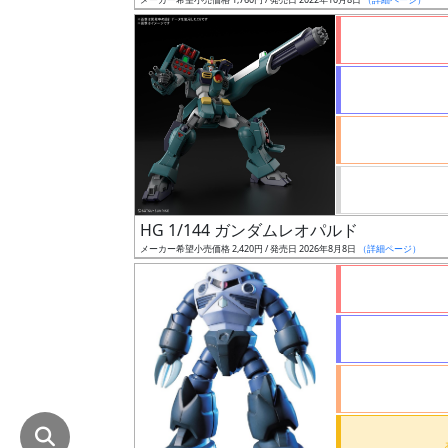
在
庫
復
活
近
日
発
売
HG 1/144 ガンダムレオパルド
メーカー希望小売価格 2,420円 / 発売日 2026年8月8日
（詳細ページ）
Web
プッ
シュ
通知
対象
ギ
ャ