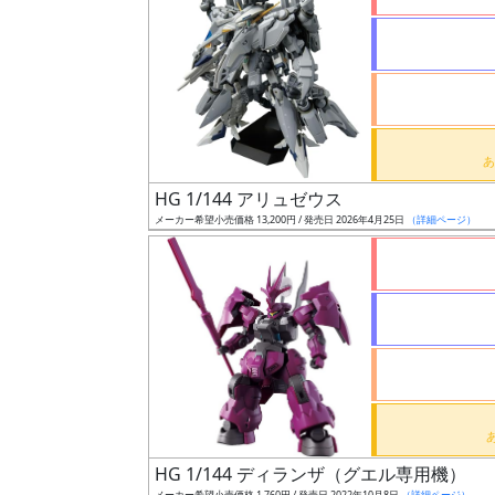
状
況
売
HG 1/144 アリュゼウス
切
メーカー希望小売価格 13,200円 / 発売日 2026年4月25日
（詳細ページ）
含
む
開
始
前
抽
選
中
HG 1/144 ディランザ（グエル専用機）
メーカー希望小売価格 1,760円 / 発売日 2022年10月8日
（詳細ページ）