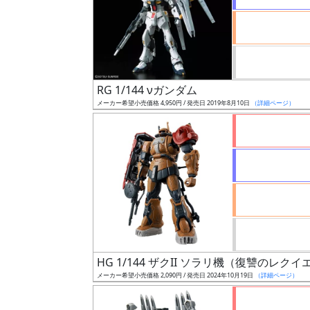
ケ
ー
ル
RG 1/144 νガンダム
成
メーカー希望小売価格 4,950円 / 発売日 2019年8月10日
（詳細ページ）
形
色
シ
リ
ー
ズ・
タ
HG 1/144 ザクII ソラリ機（復讐のレクイ
イ
メーカー希望小売価格 2,090円 / 発売日 2024年10月19日
（詳細ページ）
ト
ル