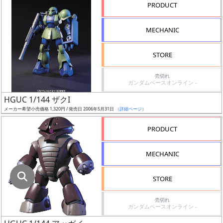
指
PRODUCT
定
し
MECHANIC
た
店
STORE
舗
が
売切れ
ガンダムベースオンライン -
最
HGUC 1/144 ザクI
安
メーカー希望小売価格 1,320円 / 発売日 2006年5月31日
（詳細ページ）
値
の
PRODUCT
み
表
MECHANIC
示
STORE
ボ
ッ
売切れ
ガンダムベースオンライン -
ク
ス