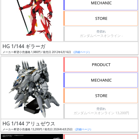
MECHANIC
検
索
STORE
売切れ
ガンダムベースオンライン -
グ
HG 1/144 ギラーガ
レ
メーカー希望小売価格 1,980円 / 発売日 2012年6月16日
（詳細ページ）
ー
ド
PRODUCT
MECHANIC
ス
STORE
ケ
ー
売切れ
ル
ガンダムベースオンライン 13,200円
HG 1/144 アリュゼウス
メーカー希望小売価格 13,200円 / 発売日 2026年4月25日
（詳細ページ）
成