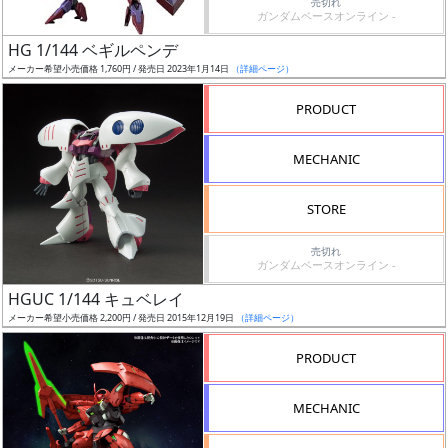
売切れ
ガンダムベースオンライン -
日
発
HG 1/144 ベギルペンデ
売
メーカー希望小売価格 1,760円 / 発売日 2023年1月14日
（詳細ページ）
PRODUCT
Web
プッ
MECHANIC
シュ
通知
STORE
対象
売切れ
ギ
ガンダムベースオンライン -
ャ
HGUC 1/144 キュベレイ
ラ
メーカー希望小売価格 2,200円 / 発売日 2015年12月19日
（詳細ページ）
リ
PRODUCT
ー
あ
り
MECHANIC