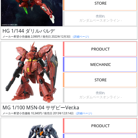
価
STORE
格
売切れ
改
ガンダムベースオンライン -
定
HG 1/144 ダリルバルデ
予
メーカー希望小売価格 2,090円 / 発売日 2022年12月3日
（詳細ページ）
定
PRODUCT
発
売
MECHANIC
時
期
STORE
売切れ
ガンダムベースオンライン -
MG 1/100 MSN-04 サザビーVer.ka
メーカー希望小売価格 10,340円 / 発売日 2013年12月14日
（詳細ページ）
再
販
PRODUCT
月