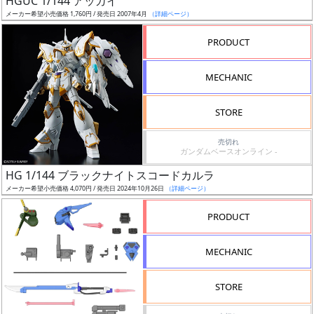
HGUC 1/144 アッガイ
ア
メーカー希望小売価格 1,760円 / 発売日 2007年4月
（詳細ページ）
ー
PRODUCT
ト
イ
MECHANIC
ラ
ス
STORE
ト
レ
売切れ
ー
ガンダムベースオンライン -
タ
HG 1/144 ブラックナイトスコードカルラ
ー
メーカー希望小売価格 4,070円 / 発売日 2024年10月26日
（詳細ページ）
PRODUCT
付
MECHANIC
属
品
STORE
（β）