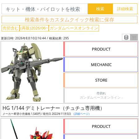
検索条件をカスタムクイック検索に保存
売切含む
(再販)2026/06~
ガンダムベースオンライン
更新日時: 2026年8月10日16:44 / 検索結果: 295
PRODUCT
MECHANIC
STORE
売切れ
ガンダムベースオンライン -
フ
HG 1/144 デミトレーナー（チュチュ専用機）
リ
メーカー希望小売価格 1,540円 / 発売日 2022年11月5日
（詳細ページ）
ー
ワ
PRODUCT
ー
ド