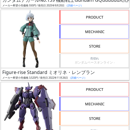
ガンダムデカールNo.139 機動戦士Gundam GQuuuuuuX汎
売
メーカー希望小売価格 550円 / 発売日 2025年9月20日
（詳細ページ）
切
含
PRODUCT
む
MECHANIC
開
始
STORE
前
売切れ
ガンダムベースオンライン -
抽
Figure-rise Standard ミオリネ・レンブラン
選
メーカー希望小売価格 3,520円 / 発売日 2022年11月26日
（詳細ページ）
中
PRODUCT
在
庫
MECHANIC
復
活
STORE
近