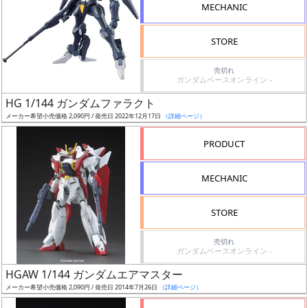
MECHANIC
STORE
売切れ
割
ガンダムベースオンライン -
引
HG 1/144 ガンダムファラクト
メーカー希望小売価格 2,090円 / 発売日 2022年12月17日
（詳細ページ）
PRODUCT
販
路
MECHANIC
STORE
店
売切れ
舗
ガンダムベースオンライン -
HGAW 1/144 ガンダムエアマスター
メーカー希望小売価格 2,090円 / 発売日 2014年7月26日
（詳細ページ）