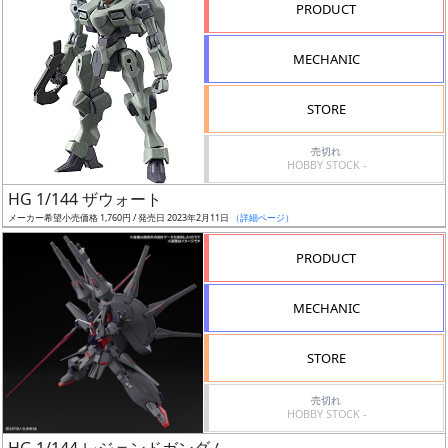
PRODUCT
形
色
MECHANIC
STORE
シ
売切れ
リ
HOBBY STOCK -
ー
HG 1/144 ザウォート
ズ・
メーカー希望小売価格 1,760円 / 発売日 2023年2月11日
（詳細ページ）
タ
イ
PRODUCT
ト
ル
MECHANIC
STORE
状
売切れ
況
HOBBY STOCK -