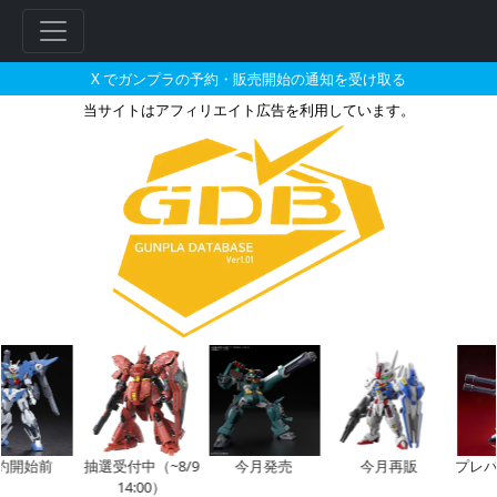
X でガンプラの予約・販売開始の通知を受け取る
当サイトはアフィリエイト広告を利用しています。
HOBBY STOCKで2026年0
始前
抽選受付中（~8/9
今月発売
今月再販
プレバン
14:00）