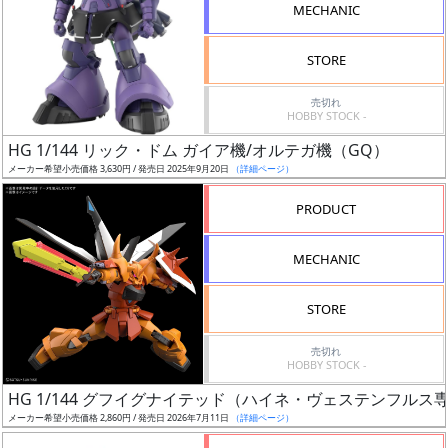
MECHANIC
STORE
売切れ
割
HOBBY STOCK -
引
HG 1/144 リック・ドム ガイア機/オルテガ機（GQ）
メーカー希望小売価格 3,630円 / 発売日 2025年9月20日
（詳細ページ）
PRODUCT
販
路
MECHANIC
STORE
店
売切れ
舗
HOBBY STOCK -
HG 1/144 グフイグナイテッド（ハイネ・ヴェステンフルス
メーカー希望小売価格 2,860円 / 発売日 2026年7月11日
（詳細ページ）