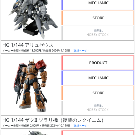
MECHANIC
検
索
STORE
売切れ
HOBBY STOCK -
グ
HG 1/144 アリュゼウス
レ
メーカー希望小売価格 13,200円 / 発売日 2026年4月25日
（詳細ページ）
ー
ド
PRODUCT
MECHANIC
ス
STORE
ケ
ー
売切れ
ル
HOBBY STOCK -
HG 1/144 ザクII ソラリ機（復讐のレクイエム）
メーカー希望小売価格 2,090円 / 発売日 2024年10月19日
（詳細ページ）
成