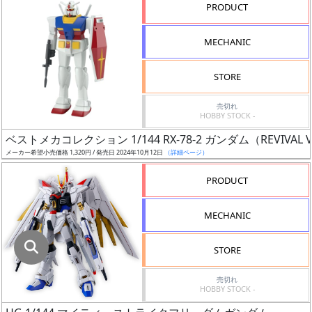
指
PRODUCT
定
し
MECHANIC
た
店
STORE
舗
が
売切れ
HOBBY STOCK -
最
ベストメカコレクション 1/144 RX-78-2 ガンダム（REVIVAL V
安
メーカー希望小売価格 1,320円 / 発売日 2024年10月12日
（詳細ページ）
値
の
PRODUCT
み
表
MECHANIC
示
STORE
ボ
ッ
売切れ
HOBBY STOCK -
ク
ス