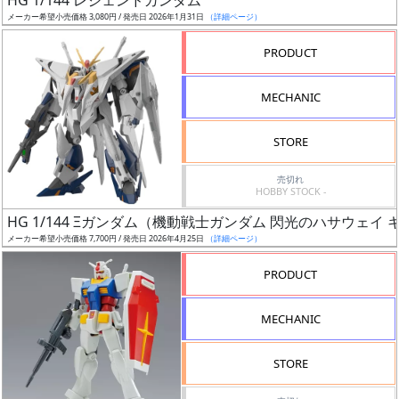
HG 1/144 レジェンドガンダム
売
メーカー希望小売価格 3,080円 / 発売日 2026年1月31日
（詳細ページ）
切
含
PRODUCT
む
MECHANIC
開
始
STORE
前
売切れ
HOBBY STOCK -
抽
HG 1/144 Ξガンダム（機動戦士ガンダム 閃光のハサウェイ
選
メーカー希望小売価格 7,700円 / 発売日 2026年4月25日
（詳細ページ）
中
PRODUCT
在
庫
MECHANIC
復
活
STORE
近