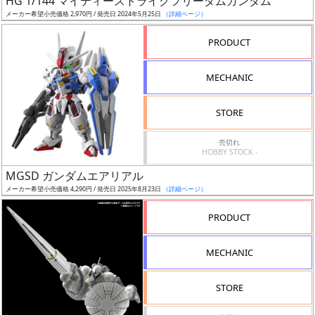
HG 1/144 マイティーストライクフリーダムガンダム
ア
メーカー希望小売価格 2,970円 / 発売日 2024年5月25日
（詳細ページ）
ー
PRODUCT
ト
イ
MECHANIC
ラ
ス
STORE
ト
レ
売切れ
ー
HOBBY STOCK -
タ
MGSD ガンダムエアリアル
ー
メーカー希望小売価格 4,290円 / 発売日 2025年8月23日
（詳細ページ）
PRODUCT
付
MECHANIC
属
品
STORE
（β）