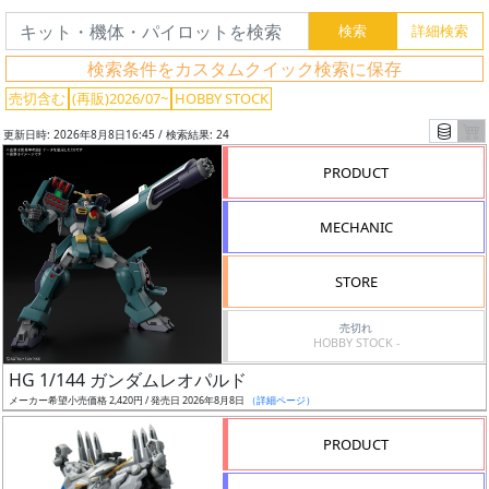
検索条件をカスタムクイック検索に保存
売切含む
(再販)2026/07~
HOBBY STOCK
更新日時: 2026年8月8日16:45 / 検索結果: 24
PRODUCT
MECHANIC
STORE
売切れ
HOBBY STOCK -
フ
HG 1/144 ガンダムレオパルド
リ
メーカー希望小売価格 2,420円 / 発売日 2026年8月8日
（詳細ページ）
ー
ワ
PRODUCT
ー
ド