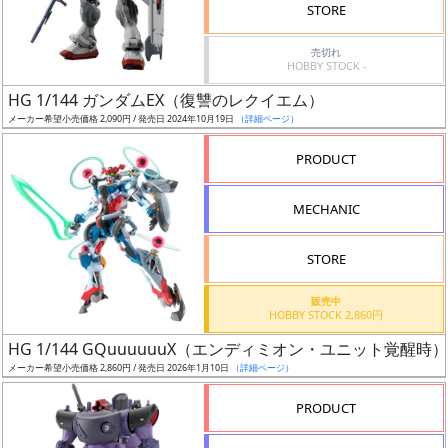
価
STORE
格
売切れ
改
HOBBY STOCK -
定
HG 1/144 ガンダムEX（復讐のレクイエム）
予
メーカー希望小売価格 2,090円 / 発売日 2024年10月19日
（詳細ページ）
定
PRODUCT
発
売
MECHANIC
時
期
STORE
販売中
HOBBY STOCK 2,860円
HG 1/144 GQuuuuuuX（エンディミオン・ユニット覚醒時）
メーカー希望小売価格 2,860円 / 発売日 2026年1月10日
（詳細ページ）
再
販
PRODUCT
月