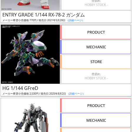
売切れ
HOBBY STOCK -
日
発
ENTRY GRADE 1/144 RX-78-2 ガンダム
売
メーカー希望小売価格 770円 / 発売日 2021年5月29日
（詳細ページ）
PRODUCT
Web
プッ
MECHANIC
シュ
通知
STORE
対象
売切れ
ギ
HOBBY STOCK -
ャ
HG 1/144 GFreD
ラ
メーカー希望小売価格 2,530円 / 発売日 2025年8月2日
（詳細ページ）
リ
PRODUCT
ー
あ
り
MECHANIC