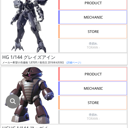
指
PRODUCT
定
し
MECHANIC
た
店
STORE
舗
が
売切れ
TORAYA -
最
HG 1/144 グレイズアイン
安
メーカー希望小売価格 1,870円 / 発売日 2016年4月9日
（詳細ページ）
値
の
PRODUCT
み
表
MECHANIC
示
STORE
ボ
ッ
売切れ
TORAYA -
ク
ス