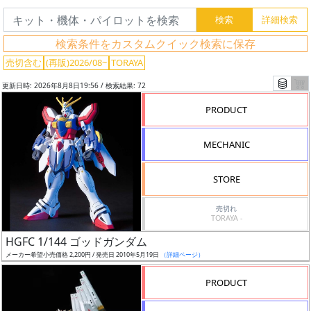
検索条件をカスタムクイック検索に保存
売切含む
(再販)2026/08~
TORAYA
更新日時: 2026年8月8日19:56 / 検索結果: 72
PRODUCT
MECHANIC
STORE
売切れ
TORAYA -
フ
HGFC 1/144 ゴッドガンダム
リ
メーカー希望小売価格 2,200円 / 発売日 2010年5月19日
（詳細ページ）
ー
ワ
PRODUCT
ー
ド