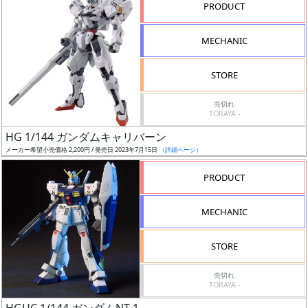
PRODUCT
形
色
MECHANIC
STORE
シ
売切れ
リ
TORAYA -
ー
HG 1/144 ガンダムキャリバーン
ズ・
メーカー希望小売価格 2,200円 / 発売日 2023年7月15日
（詳細ページ）
タ
イ
PRODUCT
ト
ル
MECHANIC
STORE
状
売切れ
況
TORAYA -