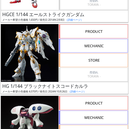
売切れ
TORAYA -
日
発
HGCE 1/144 エールストライクガンダム
売
メーカー希望小売価格 1,650円 / 発売日 2014年2月8日
（詳細ページ）
PRODUCT
Web
プッ
MECHANIC
シュ
通知
STORE
対象
売切れ
ギ
TORAYA -
ャ
HG 1/144 ブラックナイトスコードカルラ
ラ
メーカー希望小売価格 4,070円 / 発売日 2024年10月26日
（詳細ページ）
リ
PRODUCT
ー
あ
り
MECHANIC