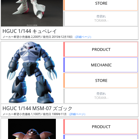
価
STORE
格
売切れ
改
TORAYA -
定
HGUC 1/144 キュベレイ
予
メーカー希望小売価格 2,200円 / 発売日 2015年12月19日
（詳細ページ）
定
PRODUCT
発
売
MECHANIC
時
期
STORE
売切れ
TORAYA -
HGUC 1/144 MSM-07 ズゴック
メーカー希望小売価格 1,100円 / 発売日 1999年11月
（詳細ページ）
再
販
PRODUCT
月