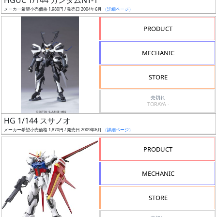
HGUC 1/144 ガンダムNT-1
売
メーカー希望小売価格 1,980円 / 発売日 2004年6月
（詳細ページ）
切
含
PRODUCT
む
MECHANIC
開
始
STORE
前
売切れ
TORAYA -
抽
HG 1/144 スサノオ
選
メーカー希望小売価格 1,870円 / 発売日 2009年6月
（詳細ページ）
中
PRODUCT
在
庫
MECHANIC
復
活
STORE
近