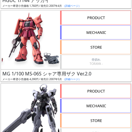
HGUC 1/144 アッガイ
ア
メーカー希望小売価格 1,760円 / 発売日 2007年4月
（詳細ページ）
ー
PRODUCT
ト
イ
MECHANIC
ラ
ス
STORE
ト
レ
売切れ
ー
TORAYA -
タ
MG 1/100 MS-06S シャア専用ザク Ver.2.0
ー
メーカー希望小売価格 4,290円 / 発売日 2007年5月
（詳細ページ）
PRODUCT
付
MECHANIC
属
品
STORE
（β）