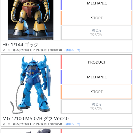
MECHANIC
STORE
売切れ
割
TORAYA -
引
HG 1/144 ゴッグ
メーカー希望小売価格 1,320円 / 発売日 2000年3月
（詳細ページ）
PRODUCT
販
路
MECHANIC
STORE
店
売切れ
舗
TORAYA -
MG 1/100 MS-07B グフ Ver.2.0
メーカー希望小売価格 4,620円 / 発売日 2009年5月
（詳細ページ）