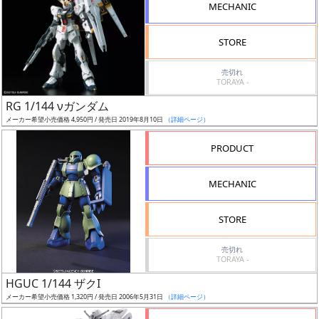
MECHANIC
検
索
STORE
売切れ
TORAYA -
グ
RG 1/144 νガンダム
レ
メーカー希望小売価格 4,950円 / 発売日 2019年8月10日
（詳細ページ）
ー
ド
PRODUCT
MECHANIC
ス
STORE
ケ
ー
売切れ
ル
TORAYA -
HGUC 1/144 ザクI
メーカー希望小売価格 1,320円 / 発売日 2006年5月31日
（詳細ページ）
成