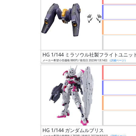
状
況
売
HG 1/144 ミラソウル社製フライトユニッ
切
メーカー希望小売価格 880円 / 発売日 2023年1月14日
（詳細ページ）
含
む
開
始
前
抽
選
中
HG 1/144 ガンダムルブリス
メーカー希望小売価格 1,760円 / 発売日 2022年8月6日
（詳細ページ）