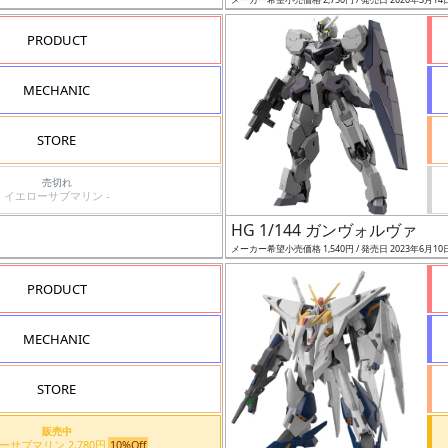
PRODUCT
MECHANIC
STORE
売切れ
イエローサブマリン -
HG 1/144 ガンヴォルヴァ
メーカー希望小売価格 1,540円 / 発売日 2023年6月10
PRODUCT
MECHANIC
STORE
販売中
イエローサブマリン 2,780円
10%Off