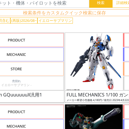
検索条件をカスタムクイック検索に保存
切含む
(再販)2026/08~
イエローサブマリン
PRODUCT
MECHANIC
STORE
売切れ
イエローサブマリン -
 GQuuuuuuX汎用1
FULL MECHANICS 1/10
メーカー希望小売価格 4,180円 / 発売日 2023年4月22
PRODUCT
MECHANIC