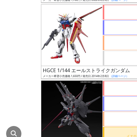
在
庫
復
活
近
日
発
売
HGCE 1/144 エールストライクガンダム
メーカー希望小売価格 1,650円 / 発売日 2014年2月8日
（詳細ページ）
Web
プッ
シュ
通知
対象
ギ
ャ