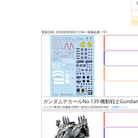
フ
リ
ー
売
ワ
更新日時: 2026年8月8日12:04 / 検索結果: 157
ー
ド
検
索
グ
レ
ー
ガンダムデカールNo.139 機動戦士Gundam
ド
メーカー希望小売価格 550円 / 発売日 2025年9月20日
（詳細ページ）
ス