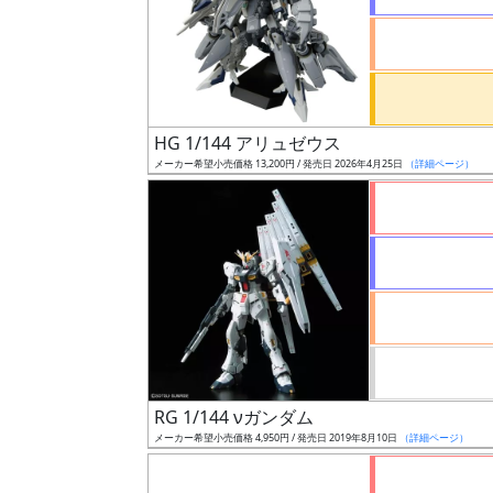
ケ
ー
ル
HG 1/144 アリュゼウス
成
メーカー希望小売価格 13,200円 / 発売日 2026年4月25日
（詳細ページ）
形
色
シ
リ
ー
ズ・
タ
RG 1/144 νガンダム
イ
メーカー希望小売価格 4,950円 / 発売日 2019年8月10日
（詳細ページ）
ト
ル