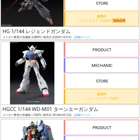
価
STORE
格
販売中
改
バトンストア 2,580円
16%Off
定
HG 1/144 レジェンドガンダム
予
メーカー希望小売価格 3,080円 / 発売日 2026年1月31日
（詳細ページ）
定
PRODUCT
発
売
MECHANIC
時
期
STORE
販売中
バトンストア 1,760円
HGCC 1/144 WD-M01 ターンエーガンダム
メーカー希望小売価格 1,760円 / 発売日 2014年4月12日
（詳細ページ）
再
販
PRODUCT
月