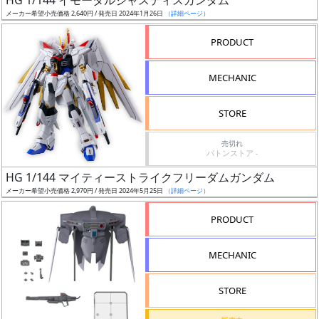
HG 1/144 イモータルジャスティスガンダム
売
メーカー希望小売価格 2,640円 / 発売日 2024年1月26日
（詳細ページ）
切
含
PRODUCT
む
MECHANIC
開
始
STORE
前
売切れ
バトンストア -
抽
HG 1/144 マイティーストライクフリーダムガンダム
選
メーカー希望小売価格 2,970円 / 発売日 2024年5月25日
（詳細ページ）
中
PRODUCT
在
庫
MECHANIC
復
活
STORE
近