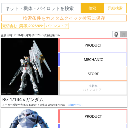
検索条件をカスタムクイック検索に保存
売切含む
(再販)2026/09~
バトンストア
更新日時: 2026年8月9日10:20 / 検索結果: 96
PRODUCT
MECHANIC
STORE
売切れ
バトンストア -
フ
RG 1/144 νガンダム
リ
メーカー希望小売価格 4,950円 / 発売日 2019年8月10日
（詳細ページ）
ー
ワ
PRODUCT
ー
ド