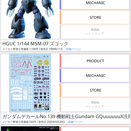
MECHANIC
検
索
STORE
売切れ
バトンストア -
グ
HGUC 1/144 MSM-07 ズゴック
レ
メーカー希望小売価格 1,100円 / 発売日 1999年11月
（詳細ページ）
ー
ド
PRODUCT
MECHANIC
ス
STORE
ケ
ー
売切れ
ル
バトンストア -
ガンダムデカールNo.139 機動戦士Gundam GQuuuuuuX汎
メーカー希望小売価格 550円 / 発売日 2025年9月20日
（詳細ページ）
成