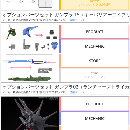
販売中
バトンストア 2,970円
日
発
オプションパーツセット ガンプラ 15（キャバリアーアイフ
売
メーカー希望小売価格 2,970円 / 発売日 2025年2月22日
（詳細ページ）
PRODUCT
Web
プッ
MECHANIC
シュ
通知
STORE
対象
売切れ
ギ
バトンストア -
ャ
オプションパーツセット ガンプラ02（ランチャーストライ
ラ
メーカー希望小売価格 1,210円 / 発売日 2024年6月29日
（詳細ページ）
リ
PRODUCT
ー
あ
り
MECHANIC