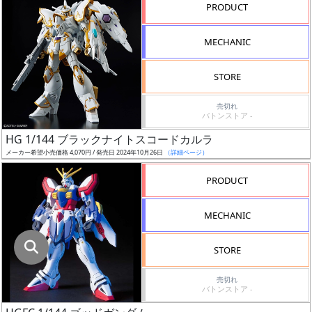
指
PRODUCT
定
し
MECHANIC
た
店
STORE
舗
が
売切れ
バトンストア -
最
HG 1/144 ブラックナイトスコードカルラ
安
メーカー希望小売価格 4,070円 / 発売日 2024年10月26日
（詳細ページ）
値
の
PRODUCT
み
表
MECHANIC
示
STORE
ボ
ッ
売切れ
バトンストア -
ク
ス