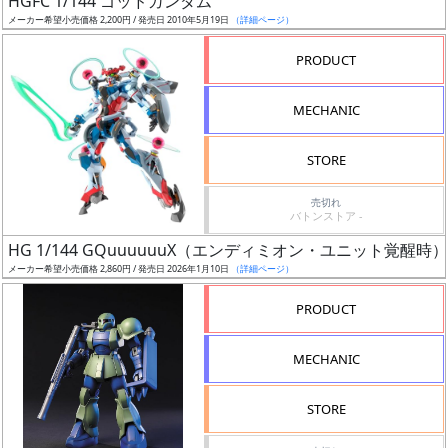
HGFC 1/144 ゴッドガンダム
ア
メーカー希望小売価格 2,200円 / 発売日 2010年5月19日
（詳細ページ）
ー
PRODUCT
ト
イ
MECHANIC
ラ
ス
STORE
ト
レ
売切れ
ー
バトンストア -
タ
HG 1/144 GQuuuuuuX（エンディミオン・ユニット覚醒時）
ー
メーカー希望小売価格 2,860円 / 発売日 2026年1月10日
（詳細ページ）
PRODUCT
付
MECHANIC
属
品
STORE
（β）