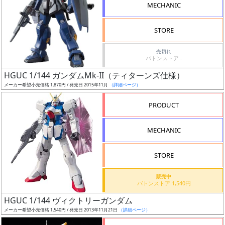
MECHANIC
STORE
売切れ
割
バトンストア -
引
HGUC 1/144 ガンダムMk-II（ティターンズ仕様）
メーカー希望小売価格 1,870円 / 発売日 2015年11月
（詳細ページ）
PRODUCT
販
路
MECHANIC
STORE
店
販売中
舗
バトンストア 1,540円
HGUC 1/144 ヴィクトリーガンダム
メーカー希望小売価格 1,540円 / 発売日 2013年11月21日
（詳細ページ）