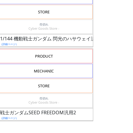
STORE
売切れ
Cyber Goods Store -
G 1/144 機動戦士ガンダム 閃光のハサウェイ汎用2
（詳細ページ）
PRODUCT
MECHANIC
STORE
売切れ
Cyber Goods Store -
戦士ガンダムSEED FREEDOM汎用2
（詳細ページ）