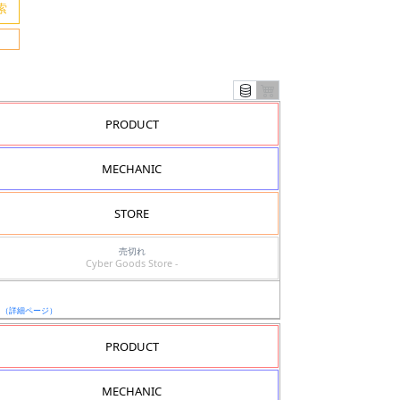
PRODUCT
MECHANIC
STORE
売切れ
Cyber Goods Store -
日
（詳細ページ）
PRODUCT
MECHANIC