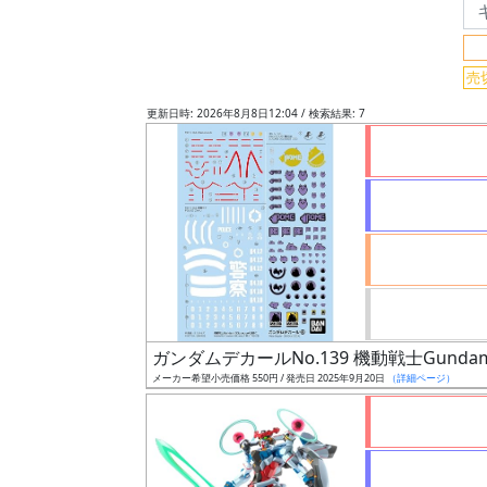
検
索
売
更新日時: 2026年8月8日12:04 / 検索結果: 7
グ
レ
ー
ド
ス
ケ
ガンダムデカールNo.139 機動戦士Gundam
ー
メーカー希望小売価格 550円 / 発売日 2025年9月20日
（詳細ページ）
ル
成