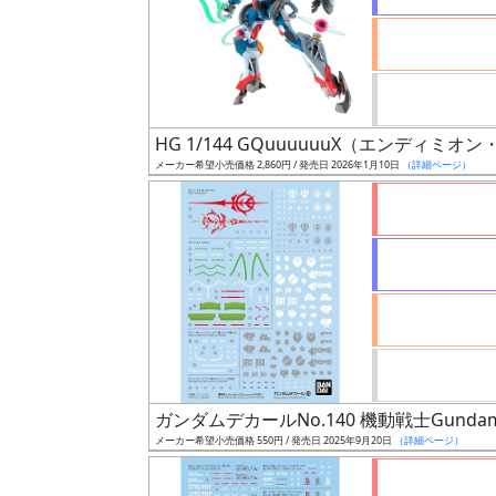
形
色
HG 1/144 GQuuuuuuX（エンディミ
シ
メーカー希望小売価格 2,860円 / 発売日 2026年1月10日
（詳細ページ）
リ
ー
ズ・
タ
イ
ト
ル
ガンダムデカールNo.140 機動戦士Gundam
状
メーカー希望小売価格 550円 / 発売日 2025年9月20日
（詳細ページ）
況