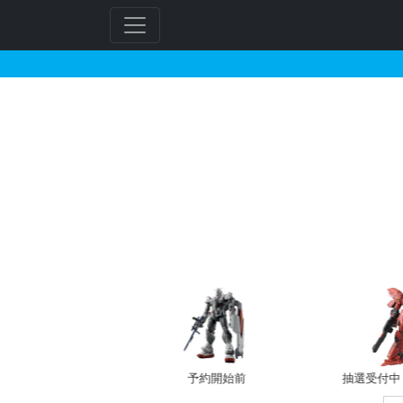
Cyber Goods St
フ
リ
ー
ワ
ー
バン新規予約
予約開始前
抽選受付中（~
ド