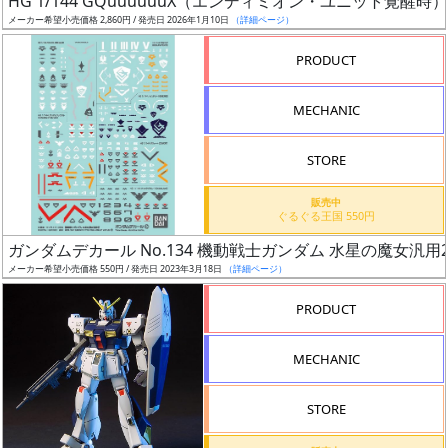
HG 1/144 GQuuuuuuX（エンディミオン・ユニット覚醒時）
ア
メーカー希望小売価格 2,860円 / 発売日 2026年1月10日
（詳細ページ）
ー
PRODUCT
ト
イ
MECHANIC
ラ
ス
STORE
ト
レ
販売中
ー
ぐるぐる王国 550円
タ
ガンダムデカール No.134 機動戦士ガンダム 水星の魔女汎用
ー
メーカー希望小売価格 550円 / 発売日 2023年3月18日
（詳細ページ）
PRODUCT
付
MECHANIC
属
品
STORE
（β）