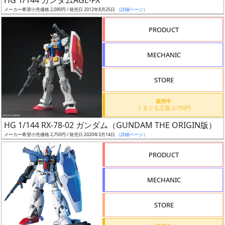
HG 1/144 ガンダムAGE-FX
売
メーカー希望小売価格 2,090円 / 発売日 2012年8月25日
（詳細ページ）
切
含
PRODUCT
む
MECHANIC
開
始
STORE
前
販売中
ぐるぐる王国 2,750円
抽
HG 1/144 RX-78-02 ガンダム（GUNDAM THE ORIGIN版）
選
メーカー希望小売価格 2,750円 / 発売日 2020年3月14日
（詳細ページ）
中
PRODUCT
在
庫
MECHANIC
復
活
STORE
近