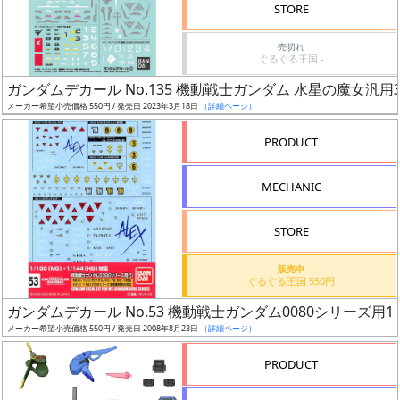
価
STORE
格
売切れ
改
ぐるぐる王国 -
定
ガンダムデカール No.135 機動戦士ガンダム 水星の魔女汎用
予
メーカー希望小売価格 550円 / 発売日 2023年3月18日
（詳細ページ）
定
PRODUCT
発
売
MECHANIC
時
期
STORE
販売中
ぐるぐる王国 550円
ガンダムデカール No.53 機動戦士ガンダム0080シリーズ用1
メーカー希望小売価格 550円 / 発売日 2008年8月23日
（詳細ページ）
再
販
PRODUCT
月