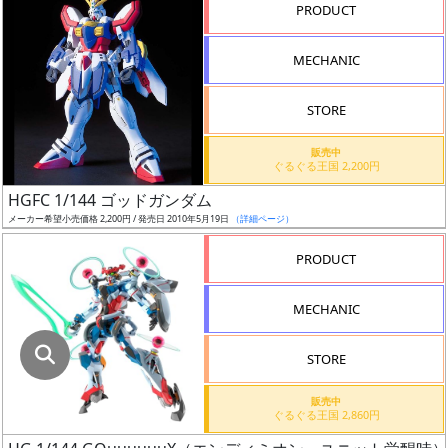
指
PRODUCT
定
し
MECHANIC
た
店
STORE
舗
が
販売中
ぐるぐる王国 2,200円
最
HGFC 1/144 ゴッドガンダム
安
メーカー希望小売価格 2,200円 / 発売日 2010年5月19日
（詳細ページ）
値
の
PRODUCT
み
表
MECHANIC
示
STORE
ボ
ッ
販売中
ぐるぐる王国 2,860円
ク
ス