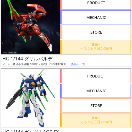
PRODUCT
形
色
MECHANIC
STORE
シ
販売中
リ
ぐるぐる王国 2,090円
ー
HG 1/144 ダリルバルデ
ズ・
メーカー希望小売価格 2,090円 / 発売日 2022年12月3日
（詳細ページ）
タ
イ
PRODUCT
ト
ル
MECHANIC
STORE
状
販売中
況
ぐるぐる王国 2,090円