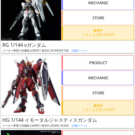
MECHANIC
検
索
STORE
販売中
ぐるぐる王国 4,950円
グ
RG 1/144 νガンダム
レ
メーカー希望小売価格 4,950円 / 発売日 2019年8月10日
（詳細ページ）
ー
ド
PRODUCT
MECHANIC
ス
STORE
ケ
ー
販売中
ル
ぐるぐる王国 2,640円
HG 1/144 イモータルジャスティスガンダム
メーカー希望小売価格 2,640円 / 発売日 2024年1月26日
（詳細ページ）
成