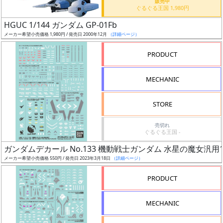
販売中
ぐるぐる王国 1,980円
日
発
HGUC 1/144 ガンダム GP-01Fb
売
メーカー希望小売価格 1,980円 / 発売日 2000年12月
（詳細ページ）
PRODUCT
Web
プッ
MECHANIC
シュ
通知
STORE
対象
売切れ
ギ
ぐるぐる王国 -
ャ
ガンダムデカール No.133 機動戦士ガンダム 水星の魔女汎用
ラ
メーカー希望小売価格 550円 / 発売日 2023年3月18日
（詳細ページ）
リ
PRODUCT
ー
あ
り
MECHANIC