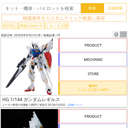
検索条件をカスタムクイック検索に保存
売切含む
(再販)2026/10~
ぐるぐる王国
更新日時: 2026年8月9日16:28 / 検索結果: 59
PRODUCT
MECHANIC
STORE
販売中
ぐるぐる王国 1,980円
フ
HG 1/144 ガンダムレギルス
リ
メーカー希望小売価格 1,980円 / 発売日 2012年10月6日
（詳細ページ）
ー
ワ
PRODUCT
ー
ド