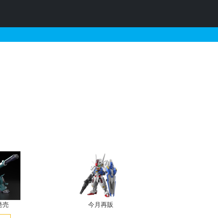
ルダーのために-
発売
今月再販