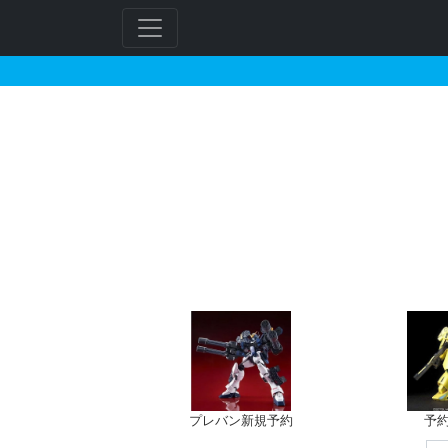
GunplaDatabase
フ
リ
ー
ワ
ー
ド
検
索
プレバン新規予約
予