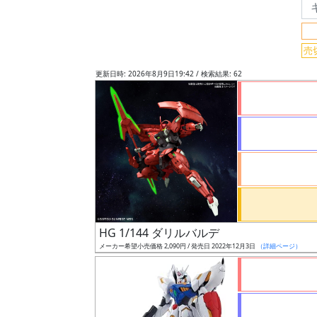
フ
リ
ー
売
ワ
更新日時: 2026年8月9日19:42 / 検索結果: 62
ー
ド
検
索
グ
レ
ー
HG 1/144 ダリルバルデ
ド
メーカー希望小売価格 2,090円 / 発売日 2022年12月3日
（詳細ページ）
ス