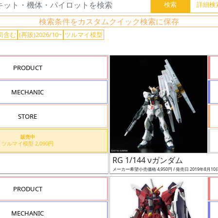
検索条件をカスタムクイック検索に保存
切含む
(再販)2026/10~
ツルマイ模型
PRODUCT
MECHANIC
STORE
販売中
ツルマイ模型 2,090円
RG 1/144 νガンダム
メーカー希望小売価格 4,950円 / 発売日 2019年8月10
PRODUCT
MECHANIC