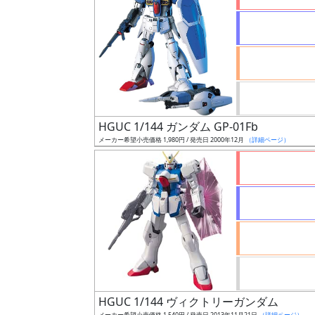
状
況
売
HGUC 1/144 ガンダム GP-01Fb
切
メーカー希望小売価格 1,980円 / 発売日 2000年12月
（詳細ページ）
含
む
開
始
前
抽
選
中
HGUC 1/144 ヴィクトリーガンダム
メーカー希望小売価格 1,540円 / 発売日 2013年11月21日
（詳細ページ）