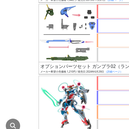
在
庫
復
活
近
日
発
売
オプションパーツセット ガンプラ02（ラ
メーカー希望小売価格 1,210円 / 発売日 2024年6月29日
（詳細ページ）
Web
プッ
シュ
通知
対象
ギ
ャ