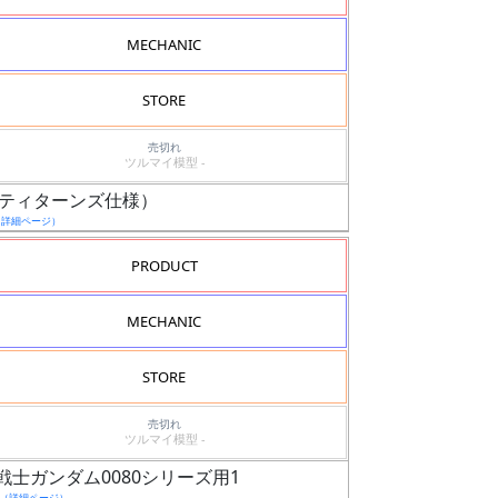
MECHANIC
STORE
売切れ
ツルマイ模型 -
II（ティターンズ仕様）
（詳細ページ）
PRODUCT
MECHANIC
STORE
売切れ
ツルマイ模型 -
動戦士ガンダム0080シリーズ用1
（詳細ページ）