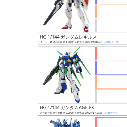
ケ
ー
ル
HG 1/144 ガンダムレギルス
成
メーカー希望小売価格 1,980円 / 発売日 2012年10月6日
（詳細ページ）
形
色
シ
リ
ー
ズ・
タ
HG 1/144 ガンダムAGE-FX
イ
メーカー希望小売価格 2,090円 / 発売日 2012年8月25日
（詳細ページ）
ト
ル