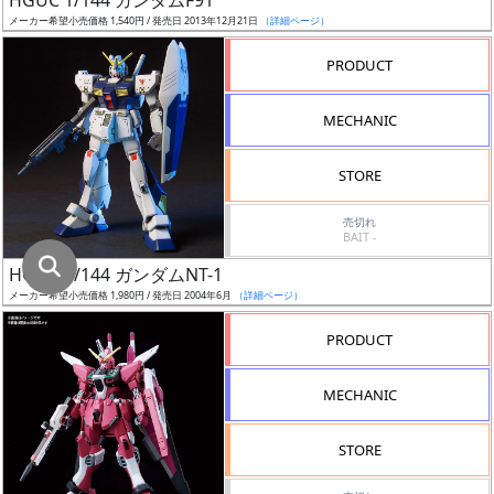
HGUC 1/144 ガンダムF91
庫
メーカー希望小売価格 1,540円 / 発売日 2013年12月21日
（詳細ページ）
復
PRODUCT
活
近
MECHANIC
日
発
STORE
売
売切れ
BAIT -
Web
HGUC 1/144 ガンダムNT-1
プッ
メーカー希望小売価格 1,980円 / 発売日 2004年6月
（詳細ページ）
シュ
通知
PRODUCT
対象
MECHANIC
ギ
ャ
STORE
ラ