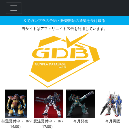
X でガンプラの予約・販売開始の通知を受け取る
当サイトはアフィリエイト広告を利用しています。
BAITで2026年11月に再販さ
抽選受付中（~8/9
受注受付中（~8/7
今月発売
今月再販
フ
14:00）
17:00）