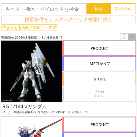
リ
ー
ワ
検索条件をカスタムクイック検索に保存
ー
売切含む
(再販)2026/11~
BAIT
ド
更新日時: 2026年8月6日21:48 / 検索結果: 7
検
索
PRODUCT
MECHANIC
グ
STORE
レ
ー
売切れ
ド
BAIT -
RG 1/144 νガンダム
メーカー希望小売価格 4,950円 / 発売日 2019年8月10日
（詳細ページ）
ス
PRODUCT
ケ