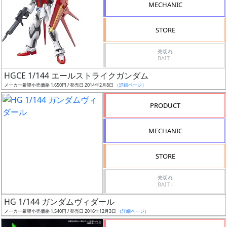
ー
MECHANIC
ル
STORE
売切れ
成
BAIT -
形
HGCE 1/144 エールストライクガンダム
色
メーカー希望小売価格 1,650円 / 発売日 2014年2月8日
（詳細ページ）
PRODUCT
シ
MECHANIC
リ
ー
STORE
ズ・
タ
売切れ
イ
BAIT -
ト
HG 1/144 ガンダムヴィダール
ル
メーカー希望小売価格 1,540円 / 発売日 2016年12月3日
（詳細ページ）