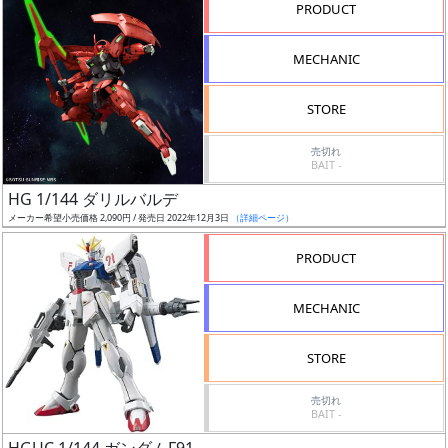
PRODUCT
状
MECHANIC
況
STORE
売
切
売切れ
BAIT -
含
む
HG 1/144 ダリルバルデ
メーカー希望小売価格 2,090円 / 発売日 2022年12月3日
（詳細ページ）
開
PRODUCT
始
前
MECHANIC
抽
STORE
選
中
売切れ
BAIT -
在