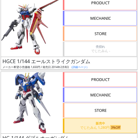
PRODUCT
形
色
MECHANIC
STORE
シ
売切れ
リ
でじたみん -
ー
HGCE 1/144 エールストライクガンダム
ズ・
メーカー希望小売価格 1,650円 / 発売日 2014年2月8日
（詳細ページ）
タ
イ
PRODUCT
ト
ル
MECHANIC
STORE
状
販売中
況
でじたみん 1,280円
3%Off