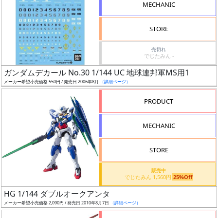
MECHANIC
検
索
STORE
売切れ
でじたみん -
グ
ガンダムデカール No.30 1/144 UC 地球連邦軍MS用1
レ
メーカー希望小売価格 550円 / 発売日 2006年8月
（詳細ページ）
ー
ド
PRODUCT
MECHANIC
ス
STORE
ケ
ー
販売中
ル
でじたみん 1,560円
25%Off
HG 1/144 ダブルオークアンタ
メーカー希望小売価格 2,090円 / 発売日 2010年8月7日
（詳細ページ）
成