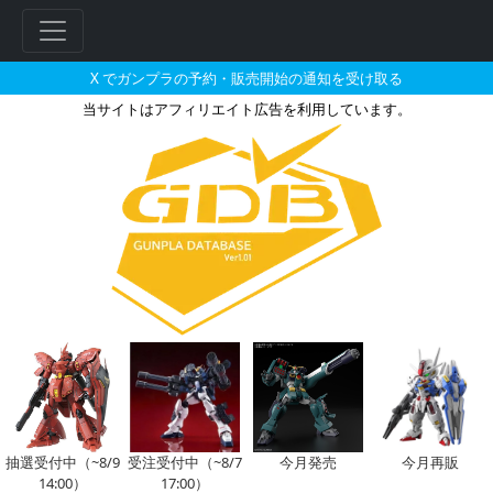
X でガンプラの予約・販売開始の通知を受け取る
当サイトはアフィリエイト広告を利用しています。
でじたみんで2026年11月に再
抽選受付中（~8/9
受注受付中（~8/7
今月発売
今月再販
14:00）
17:00）