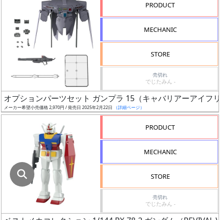
指
PRODUCT
定
し
MECHANIC
た
店
STORE
舗
が
売切れ
でじたみん -
最
オプションパーツセット ガンプラ 15（キャバリアーアイフ
安
メーカー希望小売価格 2,970円 / 発売日 2025年2月22日
（詳細ページ）
値
の
PRODUCT
み
表
MECHANIC
示
STORE
ボ
ッ
売切れ
でじたみん -
ク
ス