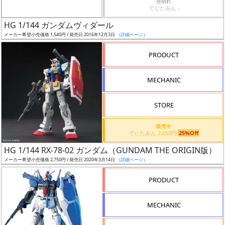
売切れ
でじたみん -
日
発
HG 1/144 ガンダムヴィダール
売
メーカー希望小売価格 1,540円 / 発売日 2016年12月3日
（詳細ページ）
PRODUCT
Web
プッ
MECHANIC
シュ
通知
STORE
対象
販売中
ギ
でじたみん 2,050円
25%Off
ャ
HG 1/144 RX-78-02 ガンダム（GUNDAM THE ORIGIN版）
ラ
メーカー希望小売価格 2,750円 / 発売日 2020年3月14日
（詳細ページ）
リ
PRODUCT
ー
あ
り
MECHANIC