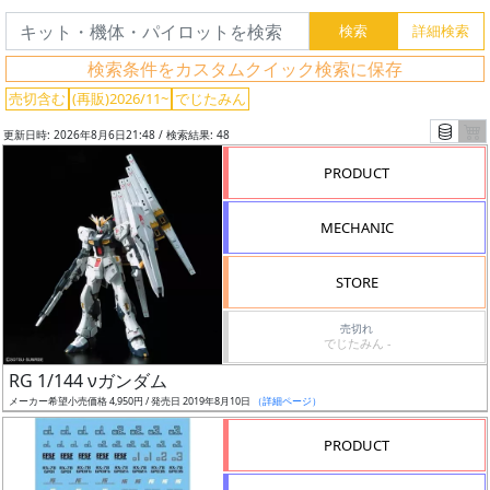
検索条件をカスタムクイック検索に保存
売切含む
(再販)2026/11~
でじたみん
更新日時: 2026年8月6日21:48 / 検索結果: 48
PRODUCT
MECHANIC
STORE
売切れ
でじたみん -
フ
RG 1/144 νガンダム
リ
メーカー希望小売価格 4,950円 / 発売日 2019年8月10日
（詳細ページ）
ー
ワ
PRODUCT
ー
ド