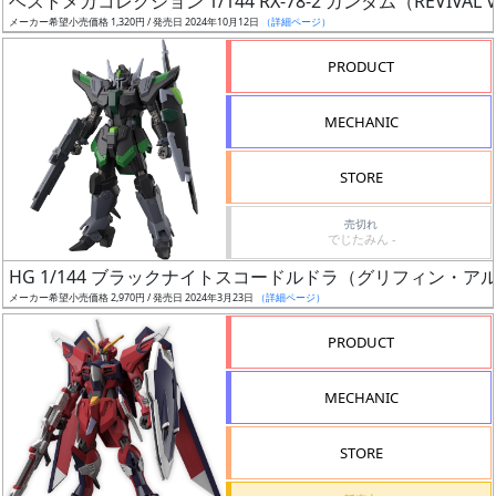
ベストメカコレクション 1/144 RX-78-2 ガンダム（REVIVAL V
ア
メーカー希望小売価格 1,320円 / 発売日 2024年10月12日
（詳細ページ）
ー
PRODUCT
ト
イ
MECHANIC
ラ
ス
STORE
ト
レ
売切れ
ー
でじたみん -
タ
HG 1/144 ブラックナイトスコードルドラ（グリフィン・
ー
メーカー希望小売価格 2,970円 / 発売日 2024年3月23日
（詳細ページ）
PRODUCT
付
MECHANIC
属
品
STORE
（β）