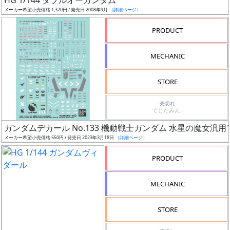
HG 1/144 ダブルオーガンダム
売
メーカー希望小売価格 1,320円 / 発売日 2008年9月
（詳細ページ）
切
含
PRODUCT
む
MECHANIC
開
始
STORE
前
売切れ
でじたみん -
抽
ガンダムデカール No.133 機動戦士ガンダム 水星の魔女汎用
選
メーカー希望小売価格 550円 / 発売日 2023年3月18日
（詳細ページ）
中
PRODUCT
在
庫
MECHANIC
復
活
STORE
近