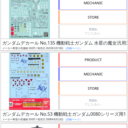
MECHANIC
STORE
売切れ
割
でじたみん -
引
ガンダムデカール No.135 機動戦士ガンダム 水星の魔女汎用
メーカー希望小売価格 550円 / 発売日 2023年3月18日
（詳細ページ）
PRODUCT
販
路
MECHANIC
STORE
店
売切れ
舗
でじたみん -
ガンダムデカール No.53 機動戦士ガンダム0080シリーズ用1
メーカー希望小売価格 550円 / 発売日 2008年8月23日
（詳細ページ）