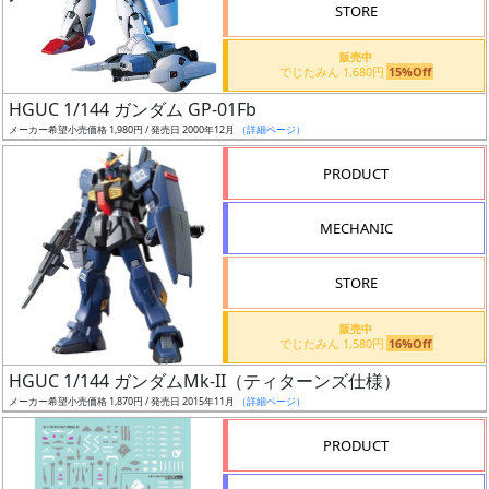
価
STORE
格
販売中
改
でじたみん 1,680円
15%Off
定
HGUC 1/144 ガンダム GP-01Fb
予
メーカー希望小売価格 1,980円 / 発売日 2000年12月
（詳細ページ）
定
PRODUCT
発
売
MECHANIC
時
期
STORE
販売中
でじたみん 1,580円
16%Off
HGUC 1/144 ガンダムMk-II（ティターンズ仕様）
メーカー希望小売価格 1,870円 / 発売日 2015年11月
（詳細ページ）
再
販
PRODUCT
月