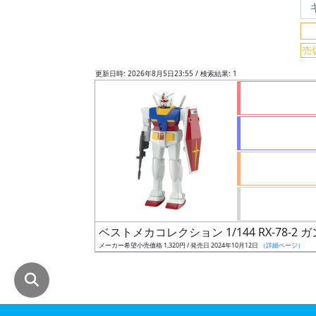
グ
レ
売
ー
ド
更新日時: 2026年8月5日23:55 / 検索結果: 1
ス
ケ
ー
ル
ベストメカコレクション 1/144 RX-78-2 ガン
成
メーカー希望小売価格 1,320円 / 発売日 2024年10月12日
（詳細ページ）
形
色