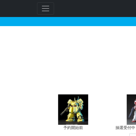
HOBBY STOCKで2
フ
リ
ー
ワ
ー
ド
検
索
バン新規予約
予約開始前
抽選受付中（~